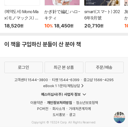
(예약도서) Mono Ma
かぎ針で編む ハロ-
smart(スマ-ト) 202
x(モノマックス) 20
キティ
6年9月號
か
26年10月號
18,520
10
18,450
20,710
1
%
원
원
원
이 책을 구입하신 분들이 산 분야 책
로그인
최근 본 상품
주문/배송
고객센터 1544-3800
티켓 1544-6399
중고샵 1566-4295
eBook 1:1문의/채팅상담
예스이십사(주) 사업자 정보
이용약관
개인정보처리방침
청소년보호정책
PC버전
회사소개
거래처관계자께
도서홍보
광고
Copyright © YES24 Corp. All Rights Reserved.
MATOM11