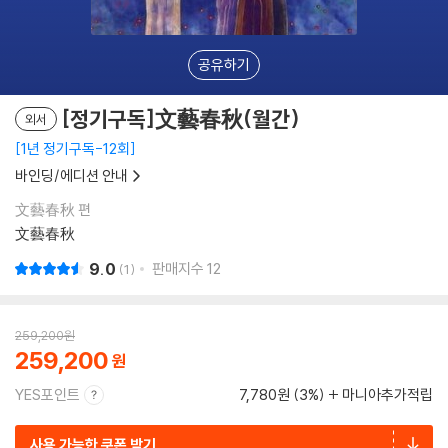
공유하기
[정기구독]文藝春秋(월간)
외서
1년 정기구독-12회
바인딩/에디션 안내
文藝春秋 편
文藝春秋
9.0
판매지수
12
1
259,200
원
259,200
YES포인트
7,780원 (3%)
마니아추가적립
사용 가능한 쿠폰 받기