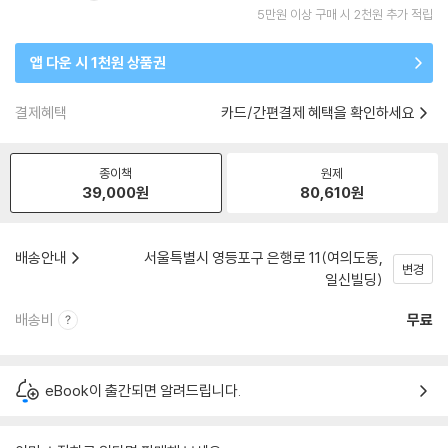
5만원 이상 구매 시 2천원 추가 적립
앱 다운 시 1천원 상품권
결제혜택
카드/간편결제 혜택을 확인하세요
종이책
원제
39,000
원
80,610
원
배송안내
서울특별시 영등포구 은행로 11(여의도동,
변경
일신빌딩)
배송비
무료
eBook이 출간되면 알려드립니다.