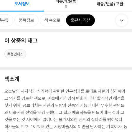
리뷰/한줄평
도서정보
배송/반품/교환
5
련분류
품목정보
책 속으로
출판사 리뷰
이 상품의 태그
#청년패스
책소개
오늘날의 시지각과 심리학에 관련한 연구성과를 토대로 재현의 심리학과
그 역사를 검토한 책으로, 예술에서의 양식 변화에 대한 합리적인 해석을
찾기 위해, 곰브리치는 자연의 모방과 전통의 기능에 대한 무수한 관념들
과 미술사의 전역을 재검토했다. 그 결과 예술작품을 만들어내는 것과 그
것을 보는 것 사이에서 일어나는 불가사의한 관계의 실마리를 밝혀냈다.
화가들의 계보로 이뤄져 있는 서양미술사의 이면을 탐사하는 기록이자, 동