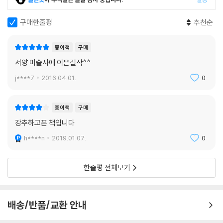
고 있는 재현적 관습과 기법에 바탕을 두고 있으며, 관람자는 자신의 시각
적 기대를 통해 그 재현을 인식한다는 것을 보여주고 있는데, 이로써 미술
구매한줄평
추천순
에서 재현의 역사란 이전 시대의 재현적 고안들이 쌓여서 구성되었음을 밝
히고 있다. 그리고 그 재현이 각 시대별 미술이 담당하던 상이한 목적에 따
종이책
구매
라 이루어졌음을 밝힘으로써, 미술의 역사가 단순한 진보 단계를 밟아 나
서양 미술사에 이은걸작^^
가는 것이 아니라, 오히려 각 시대의 양식적 관습을 통해 암묵적으로 동의
j****7
2016.04.01.
0
한 결과물, 즉 ‘도식과 수정’을 통한 실험과 시행착오의 과정이었음을 분명
히 하고 있다.
미술비평가 케네스 클라크는 이 책 『예술과 환영』에 대해 “이제껏 내가 본
종이책
구매
미술비평 서적 중 가장 뛰어난 책”이라고 말한 바 있는데, 이 책은 화가들
강추하고픈 책입니다
의 계보와 양식 전개를 통해 보여주었던 표면적인 ‘미술사’ 기술에서 한 걸
h****n
2019.01.07.
0
음 더 나아가, 시각적 이미지의 생산과 수용 과정의 역사적 전개와 그 원동
력을 보여주는 것으로, 우리가 알고 있는 미술사의 이면을 깊이있게 들여
다본 기록이라 할 수 있다. 한편 저자 곰브리치는 재현의 역사를 검토하면
한줄평 전체보기
서 그것을 창조하는 미술가 외에 그 이미지를 보고 자신의 시각적 기대감
과 상상력을 발휘하여 재구성하는 관람자의 역할을 강조하고 있는데, 이는
관람자의 몫이 더욱 확대된 오늘날의 미술에서 시사하는 바가 크다고 할
배송/반품/교환 안내
수 있다.
1956년 워싱턴 내셔널 갤러리 오브 아트의 ‘미술에 관한 멜런 강좌’에서