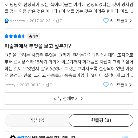
수정(schema and correction)’, 그리고 이미지를 보고 그 재현이 정확
로 당당히 선정되어 있는 책이다(물론 여기에 선정되었다는 것이 명저임
하다고 믿는 관람자들이 익숙한 관습에 기대어 그러할 것이라고 기대하는
을 공식 인증 받은 것은 아니다.).이 책을 읽는 것은 어려운 편이다. 미셸 푸
정신적 반응을 뜻하는 ‘정신적 반응기제(mental set)’라는 개념을 토대
코를 난이도 10으로 놓고 봤을 때, 7정도는 된다. 이러한 어려움은 서술방
s*****s
2017.08.23.
신고
6
댓글
0
로 하고 있다. 이러한 두 개념을 토대로, 심미적 목적을 갖는 미술의 탄생을
식이나 관념적
불러 온 ‘그리스 혁명’, 그리스 혁명 이래 정확한 재현을 목적으로 했던 미
종이책
술가들이 고안해낸 가장 주된 방편인 ‘원근법’, 예술을 과학이라고 생각함
미술관에서 무엇을 보고 싶은가?
으로써 도식에서 벗어날 수 없음을 인정하면서도 실험을 계속 전개해 나갈
수 있도록 힘을 실어 준 ‘컨스터블’의 등장, 이렇게 재현의 역사에서 중요한
그림을 그리는 사람은 무엇을 그리기 원하는가? 그리스시대의 조각으로
세 단계를 집중적으로 검토해 나간다. 이는 서양미술사에서 일관된 흐름으
부터 르네상스와 18세기 회화에 이르기까지 화가들은 자신이 그리고 싶어
하는 것이 무엇인지 알고 있었다. 그것은 그려지도록 결정되어 있던 이상
로 보이는 재현의 역사를 좀더 깊이 파고든 것인데, 그 결과 이집트와 중세
적 풍경과 인물, 그리고 소품들과 풍속들이었다. 얼마나 실감나게 그리고
미술가들의 미술은 그들이 단지 미숙했기 때문이 아니라 재현의 목적이 달
마음을 움직이게 그리느냐에 관심을 가졌고 좀더 나은 기법들이 추가되고
랐기 때문이었음을 상기시키고, ‘눈으로 본 것을 그린다’는 생각은 르네상
s***y
2007.08.13.
신고
0
댓글
0
전수됨으로 그 세계는
스 시기에 들어서야 싹트기 시작해 과학적 원근법, 스푸마토 등의 새로운
기법을 통해 전개되어 나가게 된 것임을 알게 한다.
리뷰 전체보기
리뷰
2
한줄평
3
무엇이 우리가 알고 있는 ‘서양미술사’를 만들어냈나
곰브리치는 미술가가 객관적으로 그려냈다고 생각한 재현 역시 그들이 알
클린봇
이 부적절한 글을 감지 중입니다.
설정