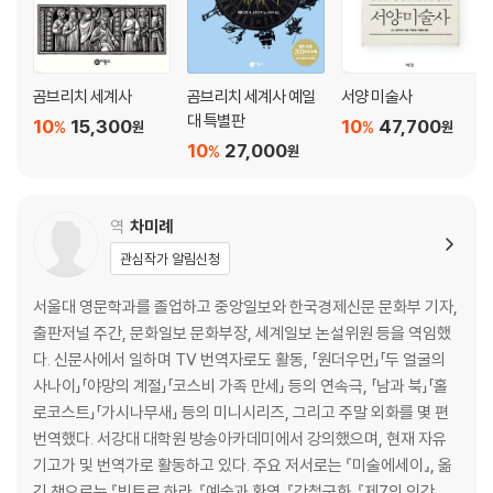
곰브리치 세계사
곰브리치 세계사 예일
서양 미술사
대 특별판
10
15,300
10
47,700
%
%
원
원
10
27,000
%
원
역
차미례
관심작가 알림신청
서울대 영문학과를 졸업하고 중앙일보와 한국경제신문 문화부 기자,
출판저널 주간, 문화일보 문화부장, 세계일보 논설위원 등을 역임했
다. 신문사에서 일하며 TV 번역자로도 활동, 「원더우먼」「두 얼굴의
사나이」「야망의 계절」「코스비 가족 만세」 등의 연속극, 「남과 북」「홀
로코스트」「가시나무새」 등의 미니시리즈, 그리고 주말 외화를 몇 편
번역했다. 서강대 대학원 방송아카데미에서 강의했으며, 현재 자유
기고가 및 번역가로 활동하고 있다. 주요 저서로는 『미술에세이』, 옮
긴 책으로는 『빅토르 하라』『예술과 환영』『강철군화』『제7의 인간』