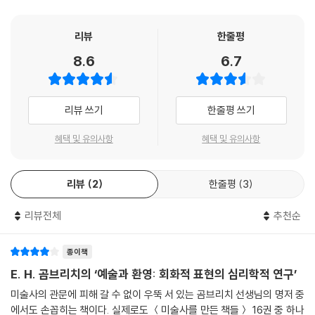
학적 연구’라는 부제에서 알 수 있듯이, 우리가 알고 있는 미술사적 업적들,
특히 회화적 재현이 어떤 과정을 통해 전개되어 왔는지를 철학과 심리학
리뷰
한줄평
그리고 문화사 전반을 가로지르며 파헤친 역저라 할 수 있다.
8.6
6.7
‘회화적 재현’의 심리학적 연구
리뷰 쓰기
한줄평 쓰기
‘왜 재현에도 역사가 있어야 하는가.’ ‘왜 실물과 닮은 환영을 창조하는 데
혜택 및 유의사항
혜택 및 유의사항
그토록 오랜 시간이 걸렸는가.’ ‘왜 자신의 시각에 충실하고자 했던 컨스터
블 같은 미술가도 결국 관습과 화풍에서 벗어날 수 있는 미술이 존재하지
리뷰
2
한줄평
3
않는다고 시인해야 했는가.’ 곰브리치는 이러한 질문으로 이 책을 시작한
다.
리뷰전체
추천순
이 책은 모두 열한 개 장(章)으로 이루어져 있는데, 이미지를 만들어내는
미술가와 그것을 받아들이는 관람자 양쪽을 오가며, 미술작품뿐만 아니라
캐리커처와 드로잉, 광고용 포스터, 책의 표지화 등 다양한 시각 이미지를
종이책
예로 들어 가며, 그리고 특히 최근의 심리학적 연구 성과를 동원하여 재현
E. H. 곰브리치의 ‘예술과 환영: 회화적 표현의 심리학적 연구’
의 역사를 고찰하고 있다. 그리고 이러한 고찰은 이미지를 만들어내는 미
미술사의 관문에 피해 갈 수 없이 우뚝 서 있는 곰브리치 선생님의 명저 중
술가들이 사용하는 관습적 표현법, 즉 보는 방법 전부를 통괄하는 ‘도식과
에서도 손꼽히는 책이다. 실제로도 ＜미술사를 만든 책들＞ 16권 중 하나