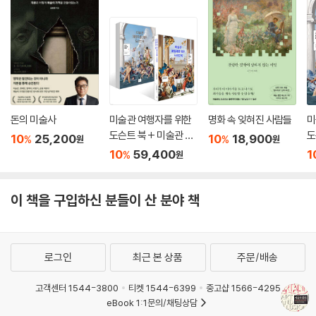
돈의 미술사
미술관 여행자를 위한
명화 속 잊혀진 사람들
미
도슨트 북 + 미술관 여
도
10
25,200
10
18,900
%
%
원
원
행자를 위한 도슨트 북 I
10
59,400
1
%
원
I 세트
이 책을 구입하신 분들이 산 분야 책
로그인
최근 본 상품
주문/배송
고객센터 1544-3800
티켓 1544-6399
중고샵 1566-4295
eBook 1:1문의/채팅상담