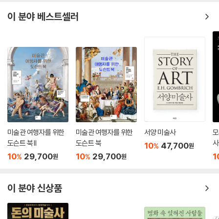
행한 ‘가시적 세계와 미술의 언어’라는 강연이 계기가 되어 씌어진 이 책은,
이 분야 베스트셀러
1960년 초판 발행되어 과학과 인문학, 과학과 미술 사이의 접점을 찾는 모
든 이들에게 훌륭한 고전으로 꾸준히 읽혀 왔는데, 저자 곰브리치는 세상
을 떠나기 전 해인 2000년 제6판을 펴내며 이 책을 저술한 목적을 더욱 분
명히 하기 위해 이미지와 기호에 관한 십여 페이지에 달하는 서문을 새롭
게 추가하는 등 이 책에 대한 그의 남다른 애정과 열정을 보이기도 했다.
재현의 문제는 미술사에서 근본적인 것이며, 따라서 이 책은 예술을 이해
하는 데 흥미가 있는 누구에게라도 결정적인 책이 될 것이다. 전문적인 미
술사 연구자들은 물론, 연대기적으로 그리고 사실과 흥미 위주의 양식(樣
式)의 역사로 서술되고 있는 ‘서양미술사’류의 책을 이미 섭렵한 일반 독자
들이라면, 미술사 이면의 좀더 근본적인 문제의 세계인 이 책 『예술과 환
미술관 여행자를 위한
미술관 여행자를 위한
서양 미술사
모
영』에 쉽게 접근할 수 있을 것이다.
도슨트 북 II
도슨트 북
사
10
47,700
%
원
10
29,700
10
29,700
1
%
%
원
원
이 분야 신상품