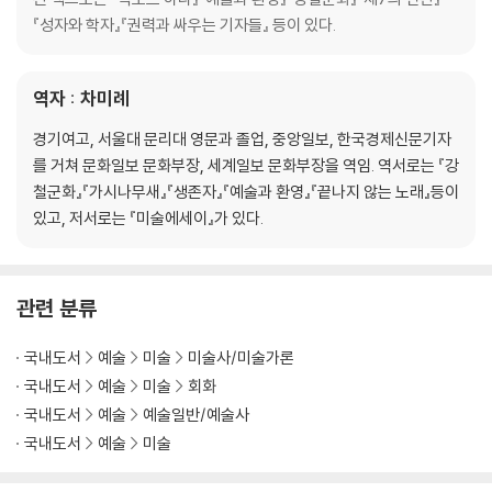
『성자와 학자』『권력과 싸우는 기자들』 등이 있다.
역자 : 차미례
경기여고, 서울대 문리대 영문과 졸업, 중앙일보, 한국경제신문기자
를 거쳐 문화일보 문화부장, 세계일보 문화부장을 역임. 역서로는 『강
철군화』『가시나무새』『생존자』『예술과 환영』『끝나지 않는 노래』등이
있고, 저서로는 『미술에세이』가 있다.
관련 분류
국내도서
예술
미술
미술사/미술가론
국내도서
예술
미술
회화
국내도서
예술
예술일반/예술사
국내도서
예술
미술