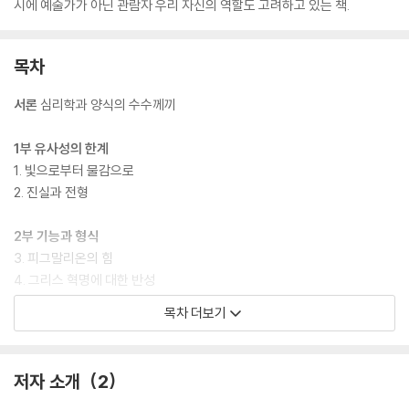
시에 예술가가 아닌 관람자 우리 자신의 역할도 고려하고 있는 책.
목차
서론
심리학과 양식의 수수께끼
1부 유사성의 한계
1. 빛으로부터 물감으로
2. 진실과 전형
2부 기능과 형식
3. 피그말리온의 힘
4. 그리스 혁명에 대한 반성
5. 공식과 경험
목차 더보기
3부 관조자의 역할
6. 구름 속에 들어 있는 형상
저자 소개
2
7. 환영의 조건