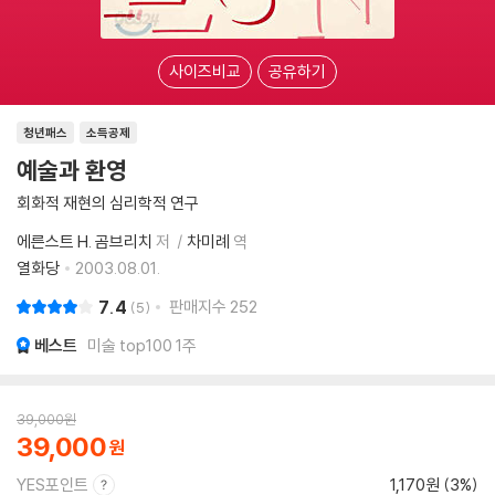
사이즈비교
공유하기
청년패스
소득공제
예술과 환영
회화적 재현의 심리학적 연구
에른스트 H. 곰브리치
저
차미례
역
열화당
2003.08.01.
7.4
판매지수
252
5
베스트
미술 top100 1주
39,000
원
39,000
YES포인트
1,170원 (3%)