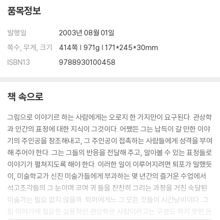
품목정보
발행일
2003년 08월 01일
쪽수, 무게, 크기
414쪽 | 971g | 171*245*30mm
ISBN13
9788930100458
책 속으로
그림으로 이야기르 하는 사람에게는 오로지 한 가지만이 요구된다. 관상학
과 인간의 표정에 대한 지식이 그것이다. 어쨌든 그는 납득이 갈 만한 이야
기의 주인공을 창조해내고, 그 주인공이 접촉하는 사람들에게 성격을 부여
해 주어야 한다. 그는 그들의 반응을 전달해 주고, 알아볼 수 있는 표정들로
이야기가 펼쳐지도록 해야 한다. 이러한 일이 이루어지려면 퇴포가 말했듯
이, 미술학교가 신진 미술가들에게 부과하는 몇 년간의 즐거운 수업에서
석고조각들의 그 눈이며 코며 귀 들을 찬찬히 그리는 과정을 거친 숙달된
미술가는 필요 없지 않을까. 퇴퍼에게느 그 모든 것들이 시간낭비이다. 그
림 이야기에 필요한 실용적인 관상학은 사람이라고는 구경도 하지 못한 은