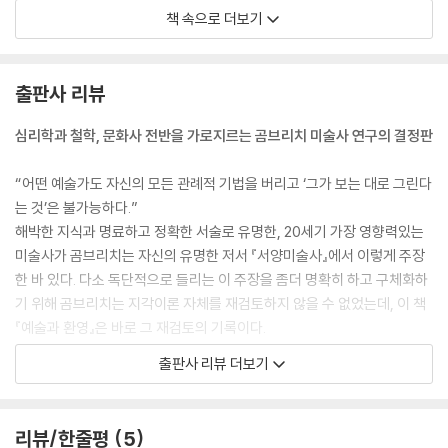
둔자라 할 지라도 배울 수 있는 것이다. 그에게 필요한 것은 그림도구와 약
책 속으로 더보기
간의 인내심이 전부이다. 왜냐하면, 사람의 얼굴을 그린 그림은 모두, 그것
이 아무리 어처구니 없고 유치한 솜씨로 그려졌더라고, 그려졌다는 바로
그 이유 때문에, 하나의 성겨과 하나의 표정을 지니기 때문이다. 그러므로
출판사 리뷰
실제로 지식이니 예술이니 하는 것과는 무관하게, 한번 해 보고자 하는 사
람은 누구나 이러한 표정이 깃드는 그 얼굴 생김새를 찾아낼 수 있다. 그는
심리학과 철학, 문화사 전반을 가로지르는 곰브리치 미술사 연구의 결정판
자신이 휘갈겨 그린 그림을 체계적으로 변형하기만 하면 된다. 처음 그린
얼굴이 멍청하고 밉살맞아 보일 경우, 눈을 코 쪽으로 약간 잡아당기면 그
“어떤 예술가도 자신의 모든 관례적 기법을 버리고 ‘그가 보는 대로 그린다
런 인상이 어느 정도 가실 것이다. 이 초보적인 얼굴 생김새들을 단지 개조
는 것’은 불가능하다.”
하 가면서, 우리의 외로운 은둔자는 이러한 요소들과 그것들의 어울림이
해박한 지식과 명료하고 정확한 서술로 유명한, 20세기 가장 영향력있는
그와 우리들에게 어떤 인상을 주는가를 발견하게 될 것이다.
미술사가 곰브리치는 자신의 유명한 저서 『서양미술사』에서 이렇게 주장
--- pp.316~317
한 바 있다. 다소 독단적으로 들리는 이 주장을 좀더 명확히 하고 구체화하
기 위해 곰브리치는 지각이론 자체를 재검토하지 않을 수 없었는데, 이 책
『예술과 환영』은 바로 그 재검토의 기록이다.
곰브리치(E. H. Gombrich, 1909-2001)는 우리에게 『서양미술사』로 잘
출판사 리뷰 더보기
알려져 있지만, 미술에 관한 그의 입장과 학문적 업적이 집약된 책을 꼽으
라면 단연 이 책 『예술과 환영(Art and Illusion)』(1960)을 들 수 있다.
『서양미술사』가 청소년들을 위한 미술교양서로서 간결한 문체와 풍부한
리뷰/한줄평
5
비유로 흥미롭게 씌어진 것이라면, 『예술과 환영』은 ‘회화적 재현의 심리