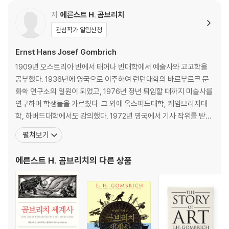
8. 삼차원의 모호성
저
에른스트 H. 곰브리치
4부 고안과 발견
관심작가 알림신청
9. 미술에서의 시각의 분석
10. 캐리커처의 실험
Ernst Hans Josef Gombrich
11. 재현에서 표현으로
1909년 오스트리아 빈에서 태어나 빈대학에서 예술사와 고고학을
공부했다. 1936년에 영국으로 이주하여 런던대학의 바르부르크 문
회고
화학 연구소의 일원이 되었고, 1976년 정년 퇴임할 때까지 미술사를
주(註)
연구하며 학생들을 가르쳤다. 그 외에 옥스퍼드대학, 케임브리지대
주요 참고문헌
학, 하버드대학에서도 강의했다. 1972년 영국에서 기사 작위를 받았
도판목록
고, 1975년 오스트리아의 과학과 예술 분야 명예 십자 훈장, 1977년
펼쳐보기
찾아보기
오스트리아의 공로 훈장, 1975년 에라스무스상, 1976년 헤겔상, 19
84년 오스트리아의 명예 기장, 1985년 발잔상을 받았다. 1935년
에른스트 H. 곰브리치
의 다른 상품
처음 쓴 『곰브리치 세계사』를 영어로