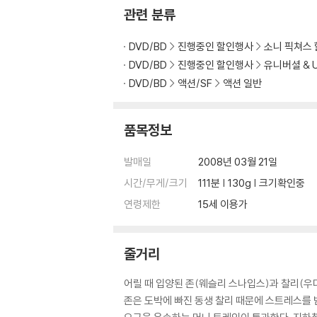
관련 분류
DVD/BD
진행중인 할인행사
소니 픽쳐스
DVD/BD
진행중인 할인행사
유니버셜 & 
DVD/BD
액션/SF
액션 일반
품목정보
발매일
2008년 03월 21일
시간/무게/크기
111분 | 130g | 크기확인중
연령제한
15세 이용가
줄거리
어릴 때 입양된 존(웨슬리 스나입스)과 찰리(우
존은 도박에 빠진 동생 찰리 때문에 스트레스를 