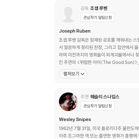
감독
조셉 루벤
관심작가 알림신청
Joseph Ruben
조셉 루벤 감독은 잠재된 공포를 깨워내는 스
서 깔끔하게 정리된 찬장, 그리고 집안에서 울
라며 이전까지의 영화들이 외계괴물에서나 찾아
킨 주연의 <위험한 아이(The Good Son)>, <
펼쳐보기
주연
웨슬리 스나입스
관심작가 알림신청
Wesley Snipes
1962년 7월 31일, 미국 플로리다주 올란도
아주 조그마한 역 또는 출연한 영화가 흥행에