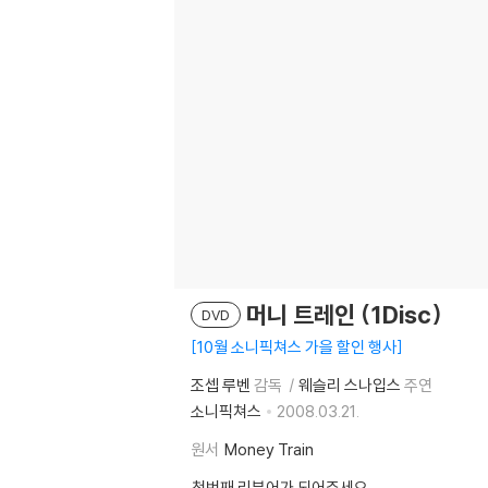
머니 트레인 (1Disc)
DVD
10월 소니픽쳐스 가을 할인 행사
조셉 루벤
감독
웨슬리 스나입스
주연
소니픽쳐스
2008.03.21.
원서
Money Train
첫번째 리뷰어가 되어주세요