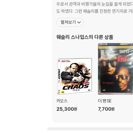
우로서 관객과 비평가들의 눈길을 끌게 되었다. 그 후 마틴 스콜세지 감독의 뮤직비디오 < BAD >에서 마이클 잭슨의 라이벌 갱 두목을 열연하여 주위의 이목을 집
도 하였다. 그런 웨슬리를 진정한 연기자로 거
펼쳐보기
웨슬리 스나입스
의 다른 상품
카오스
더 팬 SE
25,300
7,700
원
원