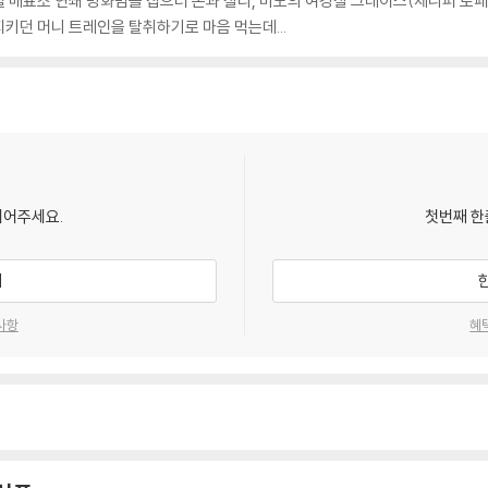
 매표소 연쇄 방화범을 잡으러 존과 찰리, 미모의 여경찰 그레이스(제니퍼 로페즈
키던 머니 트레인을 탈취하기로 마음 먹는데...
되어주세요.
첫번째 한
기
사항
혜