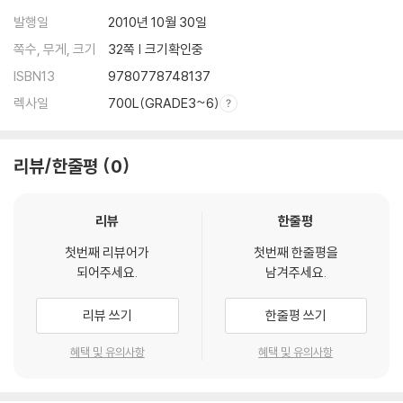
발행일
2010년 10월 30일
쪽수, 무게, 크기
32쪽 | 크기확인중
ISBN13
9780778748137
렉사일
700L(GRADE3~6)
리뷰/한줄평
0
리뷰
한줄평
첫번째 리뷰어가
첫번째 한줄평을
되어주세요.
남겨주세요.
리뷰 쓰기
한줄평 쓰기
혜택 및 유의사항
혜택 및 유의사항