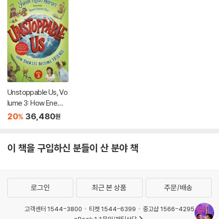
Unstoppable Us, Vo
lume 3: How Enemi
es Become Friends
20
36,480
%
원
이 책을 구입하신 분들이 산 분야 책
로그인
최근 본 상품
주문/배송
고객센터 1544-3800
티켓 1544-6399
중고샵 1566-4295