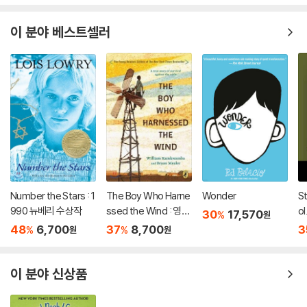
이 분야 베스트셀러
Number the Stars : 1
The Boy Who Harne
Wonder
St
990 뉴베리 수상작
ssed the Wind : 영화
ol
30
17,570
%
원
'바람을 길들인 풍차소
48
6,700
37
8,700
3
%
%
원
원
년' 원작 소설
이 분야 신상품