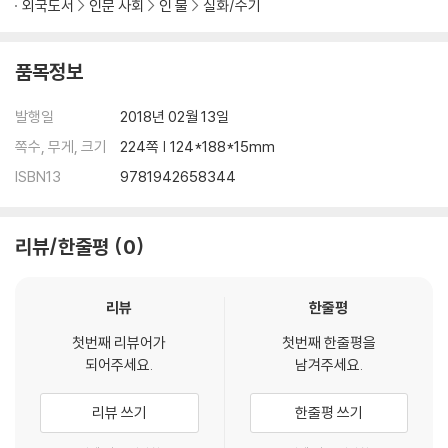
외국도서
인문 사회
인 물
실화/수기
nomena that gave him unexpected insight into the origins of
myth, the virtues and boundaries of science, and the importan
ce of seeking the wilderness within.
품목정보
An invitation to experience a breathtaking place and the fasci
발행일
2018년 02월 13일
nating science behind its creation, A Wilder Time is nature writ
쪽수, 무게, 크기
224쪽 | 124*188*15mm
ing at its best.
ISBN13
9781942658344
William E. Glassley
is a geologist at the University of Californi
a, Davis, and an emeritus researcher at Aarhus University, Den
리뷰/한줄평
0
mark, focusing on the evolution of continents and the proces
ses that energize them. He is the author of over seventy rese
arch articles and a textbook on geothermal energy. He lives in
리뷰
한줄평
Santa Fe, New Mexico.
첫번째 리뷰어가
첫번째 한줄평을
되어주세요.
남겨주세요.
리뷰 쓰기
한줄평 쓰기