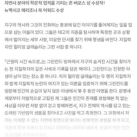
자연사 분야의 학문적 업적을 기리는 존 버로스 상 수상작!
뉴멕시코 애리조나 북 어워드 수상
지구의 역사와 그것의 진화하는 풍경에 담긴 이야기를 풀어헤치는 일을 업
으로 삼는 이들이 있다. 그들은 태고의 지층을 탐사하며 특정한 곳과 상황
에서 벌어지는 세부 사항, 미묘한 단서를 찾기 위해 평생을 바친다. 지질학
자인 윌리엄 글래슬리는 그런 사람 중 하나다.
『근원의 시간 속으로』는 그린란드 빙하에서 지구의 숨겨진 시간을 찾아가
는 한 지질학자의 깊은 사색과 기록을 담은 책이다. 그린란드는 진정한 야
생이 남아 있는 장소 중 하나다. 저자 윌리엄 글래슬리는 두 명의 지질학자
와 함께 지질학적 논란의 여지가 있는 이론을 입증하기 위해 그린란드를
방문해 인간의 손길이 닿지 않은 야생에서 몇 주 동안 야영을 한다. 문명세
계로부터 자발적으로 고립된 채 그들은 인간의 존재를 경험해본 적 없는
세상을 아무런 저항 없이 걷고 항해하면서, 지구 전체의 역사를 담고 있는
오래된 기반암의 샘플을 찾아내고 사진을 찍고 측정한다. 그 과정에서 저
자는 이해할 수 없는 자연에 정면으로 맞서는 반복적인 경험을 하게 되고,
극한의 환경 속에서 유지되고 진화하는 대지와 생태계, 한없이 작은 인간
의 존재를 마주하게 된다.