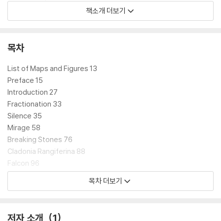
책소개 더보기
이 작품은 자연사 분야의 학문적 업적을 기리는 존 버로스 상을 시작으로,
뉴멕시코 애리조나 북 어워드 수상, 스탠퍼드 대학과 윌리엄 사로얀 재단
이 수여하는 국제집필상 최종 후보, 커커스 리뷰 ‘올해 최고의 책’, 사이언
목차
티픽 아메리칸 추천도서, 파이 베타 카파 클럽(아이비리그 우등생클럽) 추
천도서 선정 등 많은 매체들로부터 수상과 찬사를 받았고 독자들의 칭찬과
List of Maps and Figures 13
격려가 이어지고 있는 수작이다.
Preface 15
Introduction 27
깊이 있는 성찰과 풍부한 문학적 설명, 과학적 지식이 조화를 이루고 있는
Fractionation 33
이 책은 숨 막힐 듯 아름다운 먼 곳으로 우리를 떠나게 한다. 그리고 그 여
Silence 35
행에서 우리는 한 과학자가 펼치는 과학과 시의 멋진 만남을 보게 된다.
Mirage 58
Breaking Stones 76
John Burroughs Medal for Distinguished Natural History B
Cladonia Rangiferina 88
ook
Falcon 96
New Mexico-Arizona Book Award Winner
Consolidation 107
목차 더보기
Saroyan Prize Shortlist
The Sun Wall 109
Kirkus Reviews "Best Book of the Year" selection
Bird Cries and Myths 119
Ptarmigan 127
저자 소개
1