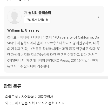
"A richly literary account. . . . Anchored by deep reflection and s
Clear Water 133
cientific knowledge, A Wilder Time is a portrait of an ancient, n
A River of Fish 139
early untrammeled world that holds the secrets of our plane
Emergence 149
저
윌리엄 글래슬리
t's deepest past, even as it accelerates into our rapidly changi
Tide 151
관심작가 알림신청
ng future. The book bears the literary, scientific, philosophic,
Clockwork Pebbles 161
and poetic qualities of a nature-writing classic, the rarest mixt
Ice 169
William E. Glassley
ure of beauty and scholarship, told with the deftest touch." --
Seal 181
캘리포니아대학교 데이비스캠퍼스(University of California, Da
John Burroughs Medal judges’ citation
Belonging 190
vis)의 지질학자이자 덴마크 오르후스대학교의 명예연구자로, 대륙
Epilogue 199
의 기원과 진화, 그것들을 활성화시키는 과정 등을 연구하고 있다. 또
Greenland, one of the last truly wild places, contains a treasur
Glossary 215
한 재생에너지와 지속가능성에 대한 연구도 수행하고 있다. 저서로는
e trove of information on Earth's early history embedded in its
Acknowledgments 219
《지열에너지: 재생에너지와 환경CRC Press, 2014》이 있다. 현재
pristine landscape. Over numerous seasons, William E. Glassle
Quotation Source Notes 223
뉴멕시코주 산타페에 거주한다.
y and two fellow geologists traveled there to collect samples
and observe rock formations for evidence to prove a contest
ed theory that plate tectonics, the movement of Earth's crust
관련 분류
over its molten core, is a much more ancient process than so
me believed. As their research drove the scientists ever farth
외국도서
자연과학
대중교양서
er into regions barely explored by humans for millennia--if eve
외국도서
인문 사회
역사와 문화
지리
r--Glassley encountered wondrous creatures and natural phe