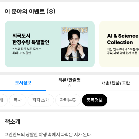
이 분야의 이벤트
8
리뷰/한줄평
도서정보
배송/반품/교환
0
개
목차
저자 소개
관련분류
품목정보
책소개
그린란드의 광활한 야생 속에서 과학은 시가 된다.