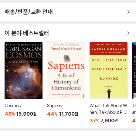
배송/반품/교환 안내
이 분야 베스트셀러
Cosmos
Sapiens
What I Talk About W
Th
hen I Talk About Run
ar
46
15,900
44
11,700
%
%
원
원
ning
37
7,900
4
%
원