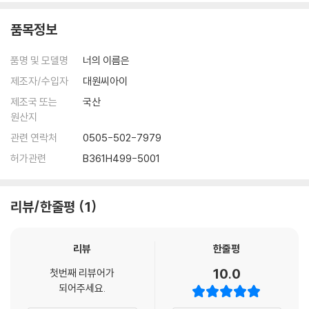
품목정보
품명 및 모델명
너의 이름은
제조자/수입자
대원씨아이
제조국 또는
국산
원산지
관련 연락처
0505-502-7979
허가관련
B361H499-5001
리뷰/한줄평
1
리뷰
한줄평
10.0
첫번째 리뷰어가
되어주세요.