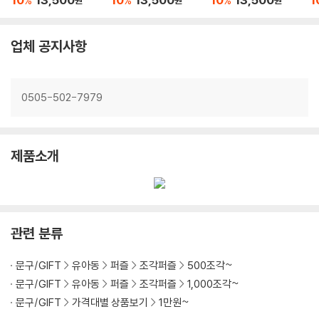
%
%
%
원
원
원
업체 공지사항
0505-502-7979
제품소개
관련 분류
문구/GIFT
유아동
퍼즐
조각퍼즐
500조각~
문구/GIFT
유아동
퍼즐
조각퍼즐
1,000조각~
문구/GIFT
가격대별 상품보기
1만원~