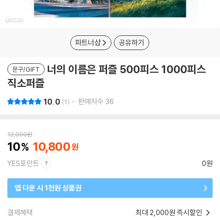
파트너샵
공유하기
너의 이름은 퍼즐 500피스 1000피스
문구/GIFT
직소퍼즐
10.0
판매지수
36
1
12,000
원
10
10,800
YES포인트
0원
앱 다운 시 1천원 상품권
결제혜택
최대 2,000원 즉시할인