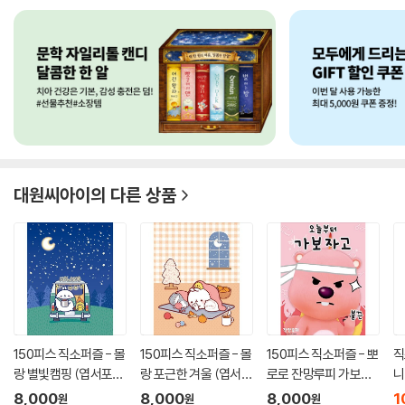
대원씨아이
의 다른 상품
150피스 직소퍼즐 - 몰
150피스 직소퍼즐 - 몰
150피스 직소퍼즐 - 뽀
직
랑 별빛캠핑 (엽서포
랑 포근한 겨울 (엽서포
로로 잔망루피 가보자
니
함)
함...
고
즈
8,000
8,000
8,000
1
원
원
원