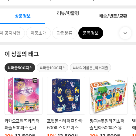
리뷰/한줄평
상품정보
배송/반품/교환
1
체 공지사항
제품소개
관련분류
품목정보
이 상품의 태그
#퍼즐500피스
#퍼즐1000피스
#너의이름은_직소퍼즐
카카오프렌즈 캐릭터
포켓몬스터 퍼즐 만화
짱구는못말려 직소퍼
빨
퍼즐 500피스 신나는
500피스 이브이 스타
즐 만화 500피스 유치
애
불꽃놀이
라이트
원 가족
마
10
13,500
10
13,500
10
13,500
1