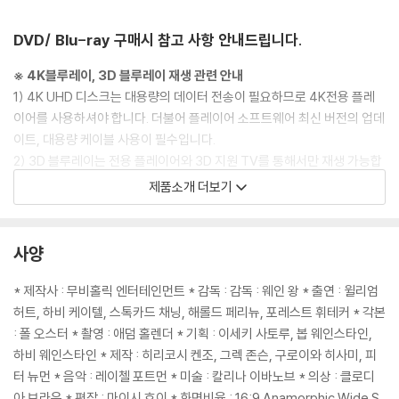
DVD/ Blu-ray 구매시 참고 사항 안내드립니다.
※ 4K블루레이, 3D 블루레이 재생 관련 안내
1) 4K UHD 디스크는 대용량의 데이터 전송이 필요하므로 4K전용 플레
이어를 사용하셔야 합니다. 더불어 플레이어 소프트웨어 최신 버전의 업데
이트, 대용량 케이블 사용이 필수입니다.
2) 3D 블루레이는 전용 플레이어와 3D 지원 TV를 통해서만 재생 가능합
니다.
제품소개 더보기
※ 아웃케이스/구성품/포장 상태
1) 제작/배송 과정에서 경미한 아웃케이스 주름, 모서리 눌림 및 갈라짐이
사양
발생할 수 있습니다. 반품을 원하실 경우 미개봉 상태로 문의 부탁드립니
다.
* 제작사 : 무비홀릭 엔터테인먼트 * 감독 : 감독 : 웨인 왕 * 출연 : 윌리엄
2) 스틸북 케이스 제작 과정에서 기포 혹은 경미한 인쇄 오류가 발생할 수
허트, 하비 케이텔, 스톡카드 채닝, 해롤드 페리뉴, 포레스트 휘테커 * 각본
있습니다.
: 폴 오스터 * 촬영 : 애덤 홀렌더 * 기획 : 이세키 사토루, 봅 웨인스타인,
3) 렌티큘러 스틸북의 경우, 보호필름이 붙어 판매되기도 합니다. 보호필
하비 웨인스타인 * 제작 : 히리코시 켄조, 그렉 존슨, 구로이와 히사미, 피
름 손상에 의한 교환/반품은 불가합니다.
터 뉴먼 * 음악 : 레이첼 포트먼 * 미술 : 칼리나 이바노브 * 의상 : 클로디
4) 본품 보호를 위해 노란색의 카톤 박스로 재포장한 경우, 카톤박스 손상
아 브라운 * 편잡 : 마이시 호이 * 화면비율 : 16:9 Anamorphic Wide S