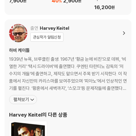
7,900
40
2,900
%
원
원
16,200
원
출연
Harvey Keitel
관심작가 알림신청
하비 케이틀
1939년 뉴욕, 브루클린 출생. 1967년 ‘황금 눈에 비친’으로 데뷔, ‘비
열한 거리’ ‘택시 드라이버’에 출연했다. 쿠엔틴 타란티노 감독의 ‘저
수지의 개들’에 출연하고, 제작도 맡으면서 주목 받기 시작한다. 이 작
품에서 자신만의 카리스마를 보여주었으며 ‘피아노’에서 인상적인 연
기를 펼친다. ‘황혼에서 새벽까지’, ‘스모크’등 문제작들에 출연했다. 1
992년 ‘벅시’로 아카데미 남우조연상에 노미네이트 된 바 있다. [필
펼쳐보기
모그래피]택시 드라이버(1976)|주연배우 배드 타이밍(1980)|주연
배우 폴링 인 러브(1984)|주연배우 그리스도 최후의 유혹(1988)|
Harvey Keitel
의 다른 상품
주연배우 벅시(1