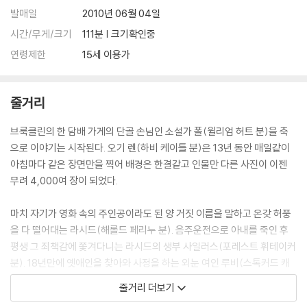
발매일
2010년 06월 04일
시간/무게/크기
111분 | 크기확인중
연령제한
15세 이용가
줄거리
브룩클린의 한 담배 가게의 단골 손님인 소설가 폴(윌리엄 허트 분)을 축
으로 이야기는 시작된다. 오기 렌(하비 케이틀 분)은 13년 동안 매일같이
아침마다 같은 장면만을 찍어 배경은 한결같고 인물만 다른 사진이 이젠
무려 4,000여 장이 되었다.
마치 자기가 영화 속의 주인공이라도 된 양 거짓 이름을 말하고 온갖 허풍
을 다 떨어대는 라시드(해롤드 페리누 분). 음주운전으로 아내를 죽인 후
평생 그 죄책감에 쫓겨다니는 라시드의 생부 사일러스(포레스트 휘테이커
분). 18년만에 옛애인을 찾아와 사정을 하는 외눈 여인 루비(스톡커드 캐
닝 분). 이들은 폴과 오기를 둘러싸고 풀리지 않는 실타래처럼 뒤엉켜 각자
줄거리 더보기
의 혹은 서로의 삶을 엮어나간다.