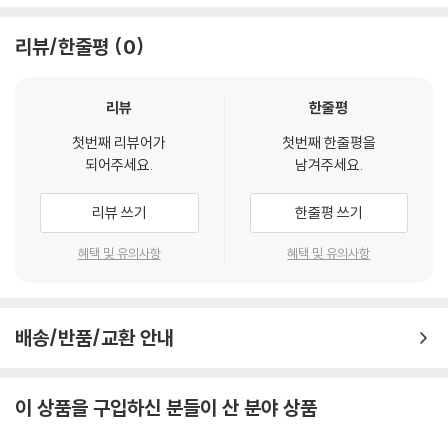
한편 오기는 18년 동안 보지 못했던 옛 애인 루비 맷넛을 만나게 되고 그로
리뷰/한줄평
0
부터 둘사이에 딸이 있음알 알게된다. 그러나 오기는 그 말을 믿지 않고 그
녀가 돈 때문에 그를 찾아왔다고 생각한다. 나중에 딸을 찾아간 오기는 그
녀의 냉담한 반응에 실망하고 돌아온다.
리뷰
한줄평
첫번째 리뷰어가
첫번째 한줄평을
되어주세요.
남겨주세요.
리뷰 쓰기
한줄평 쓰기
혜택 및 유의사항
혜택 및 유의사항
배송/반품/교환 안내
이 상품을 구입하신 분들이 산 분야 상품