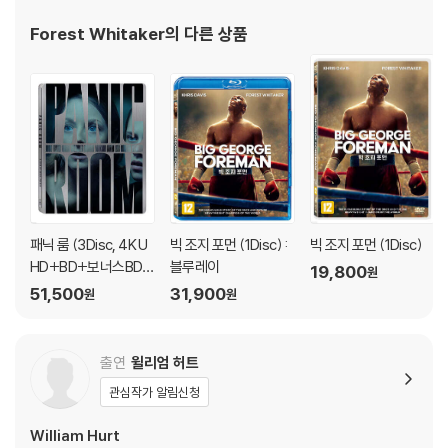
디스크에 미세한 잔 흠집이 남아있거나 인쇄 면이 깨끗하지 않은 경우가
‘자니 핸섬’ ‘크라잉 게임’ ‘스피시즈’ ‘스모크’ ‘고스트 독’ 등 최고의 영
있으며, 상품의 불량이 아닙니다. 단, 재생에 이상이 있는 경우에는 불량으
Forest Whitaker
의 다른 상품
화들에 출연하며 전성
로 인한 반품/교환이 가능합니다.
※ 교환/반품 안내
1) 불량으로 인한 교환/반품 요청 시에는 불량 확인을 위해 개봉 시의 동영
상을 요청할 수 있으며, 동영상이 없는 경우 교환/반품이 제한될 수 있습니
다.
관련 사진과 동영상 및 재생 기기 모델명을 첨부하여 첨부하여 고객센터에
문의 바랍니다.
2) 사양 오인지, 오 구매, 변심 사유로의 반품은 제품 개봉 전에만 운임비
패닉 룸 (3Disc, 4K U
빅 조지 포먼 (1Disc) :
빅 조지 포먼 (1Disc)
HD+BD+보너스BD
블루레이
부담 후 처리 가능합니다.
19,800
원
스틸북 한정판) : 블루
3) 스틸북 한정판, 초회 한정판의 경우 제작 수량이 한정되어 있고, 택배
51,500
31,900
원
원
레이
이동 과정에서의 손상이 발생하면, 재 판매가 어려우므로 신중한 구매 선
택을 부탁드립니다.
출연
윌리엄 허트
4) 한정판 상품의 변심, 오구매로 인한 반품은 회송된 상품의 상태 확인 후
진행이 가능합니다. 택배 이동 중 파손이 발생하지 않도록 완충 포장을 부
관심작가 알림신청
탁드립니다.
William Hurt