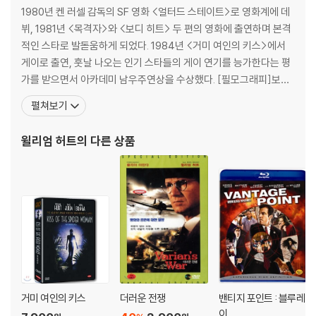
1980년 켄 러셀 감독의 SF 영화 <얼터드 스테이트>로 영화계에 데
뷔, 1981년 <목격자>와 <보디 히트> 두 편의 영화에 출연하며 본격
적인 스타로 발돋움하게 되었다. 1984년 <거미 여인의 키스>에서
게이로 출연, 훗날 나오는 인기 스타들의 게이 연기를 능가한다는 평
가를 받으면서 아카데미 남우주연상을 수상했다. [필모그래피]보디
히트(1981)|주연배우 작은 신의 아이들(1986)|주연배우 브로드캐
펼쳐보기
스트 뉴스(1987)|주연배우 데스티니 (1988)(1988)|주연배우 이
세상 끝까지 (1991)(1991)|주연배우 미스터 원더풀(1993)|주연배
윌리엄 허트
의 다른 상품
우 스모크(1995)|주연
거미 여인의 키스
더러운 전쟁
밴티지 포인트 : 블루레
이