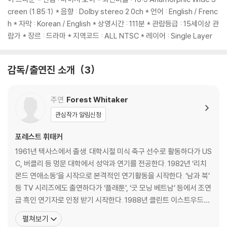
에 의한 교환/반품은 불가합니다.
creen (1.85:1) * 음향 : Dolby stereo 2.0ch * 언어 : English / Frenc
5) 아웃케이스/구성품/포장 상태 불량에 의한 교환/반품 신청시 불량 확
h * 자막 : Korean / English * 상영시간 : 111분 * 관람등급 : 15세이상 관
인을 위해 개봉 시의 동영상을 요청할 수 있으며, 동영상이 없는 경우 교
람가 * 장르 : 드라마 * 지역코드 : ALL NTSC * 레이어 : Single Layer
환/반품이 제한될 수 있습니다.
감독/출연진 소개
3
※ 디스크 재생 불량
1) 기기 문제로 인해 발생하는 재생 불량 현상에 대해서는 반품/교환이 불
가하니 최신 소프트웨어로 업데이트된 DVD/BD 전용 기기에서 재생하실
주연
Forest Whitaker
것을 권유해 드립니다.
관심작가 알림신청
2) 정전기와 먼지로 인해 재생이 원활하지 않은 경우가 있습니다. 디스크
를 마른 천으로 닦으시거나, DVD 클리너 등 전용 제품을 이용하면 대부분
포레스트 휘태커
해결됩니다.
1961년 텍사스에서 출생. 대학시절 미식 축구 선수로 활동하다가 US
3) 일부 PC 연결형 ODD의 경우 호환 상의 문제로 정상적인 디스크도 재
C, 버클리 등 멍문 대학에서 성악과 연기를 전공한다. 1982년 ‘리치
생이 불가능한 경우가 있습니다. 독립형 전용 플레이어 사용을 권장드리
몬드 연애소동’을 시작으로 본격적인 연기활동을 시작한다. ‘남과 북’
며, ODD 사용으로 인한 재생 불량의 경우 교환 시에도 동일한 오류가 발
등 TV 시리즈에도 출연하다가 ‘플래툰’, ‘굿 모닝 베트남’ 등에서 조연
생할 수 있음을 알려드립니다.
급 흑인 연기자로 인정 받기 시작한다. 1988년 클린트 이스트우드의
‘버드’에서 전설적인 뮤지션 찰리 파커 역으로 깐느 영화제 최우수 남
※ 디스크 외관 불량
펼쳐보기
우주연상을 수상하며 할리우드의 정상급 연기자로 성공한다. 이후