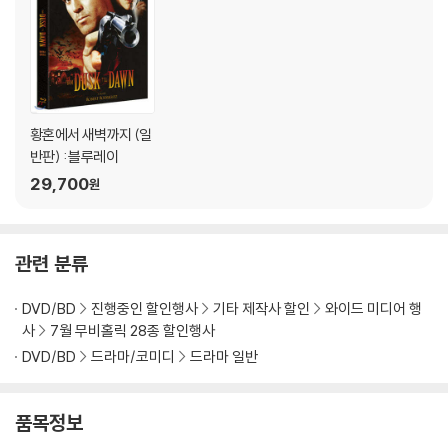
황혼에서 새벽까지 (일
반판) : 블루레이
29,700
원
관련 분류
DVD/BD
진행중인 할인행사
기타 제작사 할인
와이드 미디어 행
사
7월 무비홀릭 28종 할인행사
DVD/BD
드라마/코미디
드라마 일반
품목정보