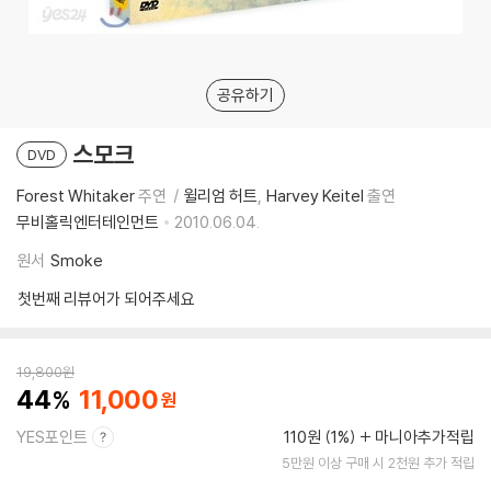
공유하기
스모크
DVD
Forest Whitaker
주연
윌리엄 허트
Harvey Keitel
출연
무비홀릭엔터테인먼트
2010.06.04.
원서
Smoke
첫번째 리뷰어가 되어주세요
19,800
원
44
11,000
YES포인트
110원 (1%)
마니아추가적립
5만원 이상 구매 시 2천원 추가 적립