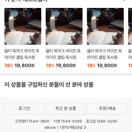
울티 북마크 라이트 북
울티 북마크 라이트 북
울티 북마크 라이트 북
울
라이트 클립 독서등
라이트 클립 독서등
라이트 클립 독서등
라
18
19,800
18
19,800
18
19,800
1
%
%
%
원
원
원
이 상품을 구입하신 분들이 산 분야 상품
로그인
최근 본 상품
주문/배송
고객센터 1544-3800
티켓 1544-6399
중고샵 1566-4295
eBook 1:1문의/채팅상담