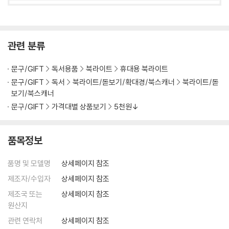
관련 분류
문구/GIFT
독서용품
북라이트
휴대용 북라이트
문구/GIFT
독서
북라이트/돋보기/확대경/북스캐너
북라이트/돋
보기/북스캐너
문구/GIFT
가격대별 상품보기
5천원↓
품목정보
품명 및 모델명
상세페이지 참조
제조자/수입자
상세페이지 참조
제조국 또는
상세페이지 참조
원산지
관련 연락처
상세페이지 참조