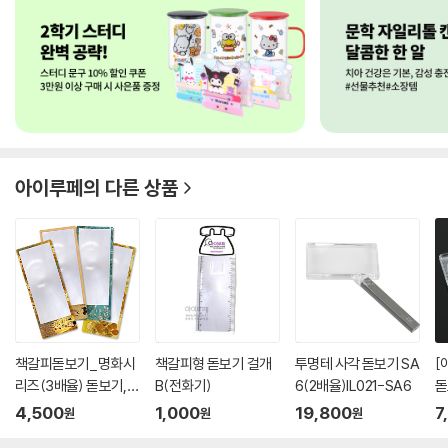
아이루페
의 다른 상품
책갈피돋보기_명화시
책갈피형 돋보기 걸개
투명테 사각 돋보기 SA
[
리즈(3배율) 돋보기,확
B(전화기)
6(2배율)IL021-SA6
돋
대경
보.
4,500
1,000
19,800
7
원
원
원