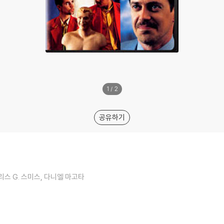
1
/
2
공유하기
리스 G. 스미스, 다니엘 마고타