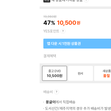
최상
19,980
원
47
10,500
YES포인트
앱 다운 시 1천원 상품권
결제혜택
중고 DVD
새상품
원서
10,500
원
품절
배송비
몽글이
에서 직접배송
도서산간/제주지역의 경우 추가 배송비가 발생