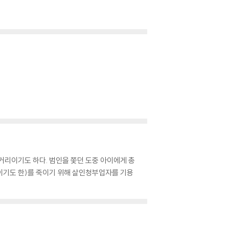
음거리이기도 하다. 범인을 쫓던 도중 아이에게 총
인이기도 한)를 죽이기 위해 살인청부업자를 기용