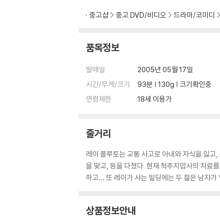
중고샵
중고 DVD/비디오
드라마/코미디
품목정보
발매일
2005년 05월 17일
시간/무게/크기
93분 | 130g | 크기확인중
연령제한
18세 이용가
줄거리
레이 플루토는 교통 사고로 아내와 자식을 잃고, 
을 맞고, 등을 다쳤다. 현재 척추지압사의 치료
하고… 또 레이가 사는 빌딩에는 두 젊은 남자가
상품정보안내