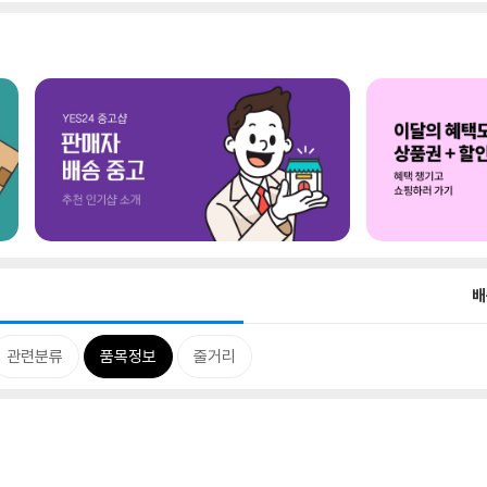
배
관련분류
품목정보
줄거리