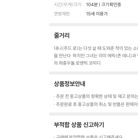
시간/무게/크기
104분 | 크기확인중
연령제한
15세 이용가
줄거리
대니(주드 로)는 다섯 살 때 도와준 적이 있는 
을 만난다. 하지만 그녀는 이미 에릭(존 테니)과
의 좌충우돌 로맨틱 코미디.
상품정보안내
주문 전 중고상품의 정확한 상태 및 재고 문의는
주문완료 후 중고상품의 취소 및 반품은 판매자와
부적합 상품 신고하기
구매에 부적합한 상품은 신고해주세요.