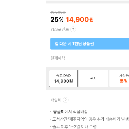
19,800
원
25
14,900
YES포인트
앱 다운 시 1천원 상품권
결제혜택
중고 DVD
새상품
원서
14,900
원
품절
배송비
몽글이
에서 직접배송
도서산간/제주지역의 경우 추가 배송비가 발생
출고 이후 1~2일 이내 수령