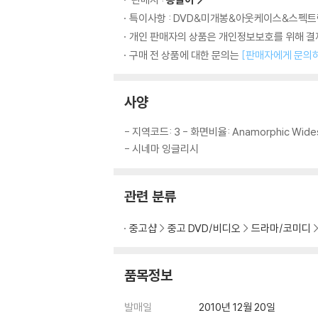
특이사항 : DVD&미개봉&아웃케이스&스펙트럼
개인 판매자의 상품은 개인정보보호를 위해 결제
구매 전 상품에 대한 문의는
[판매자에게 문의
사양
- 지역코드: 3 - 화면비율: Anamorphic Wides
- 시네마 잉글리시
관련 분류
중고샵
중고 DVD/비디오
드라마/코미디
품목정보
발매일
2010년 12월 20일