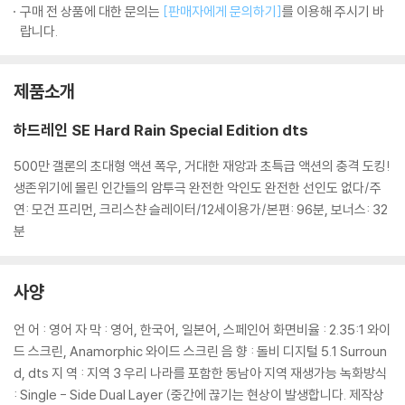
구매 전 상품에 대한 문의는
[판매자에게 문의하기]
를 이용해 주시기 바
랍니다.
제품소개
하드레인 SE Hard Rain Special Edition dts
500만 갤론의 초대형 액션 폭우, 거대한 재앙과 초특급 액션의 충격 도킹!
생존위기에 몰린 인간들의 암투극 완전한 악인도 완전한 선인도 없다/주
연: 모건 프리먼, 크리스챤 슬레이터/12세이용가/본편: 96분, 보너스: 32
분
사양
언 어 : 영어 자 막 : 영어, 한국어, 일본어, 스페인어 화면비율 : 2.35:1 와이
드 스크린, Anamorphic 와이드 스크린 음 향 : 돌비 디지털 5.1 Surroun
d, dts 지 역 : 지역 3 우리 나라를 포함한 동남아 지역 재생가능 녹화방식
: Single - Side Dual Layer (중간에 끊기는 현상이 발생합니다. 제작상