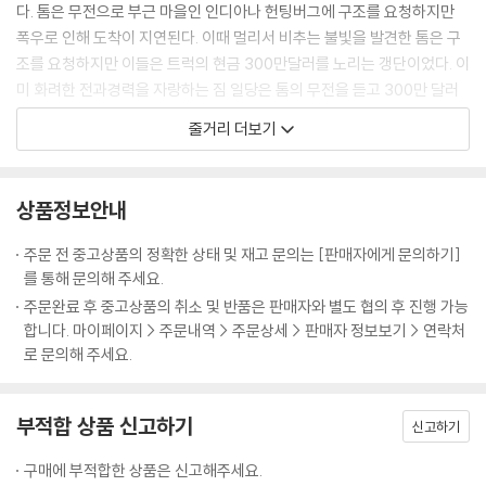
다. 톰은 무전으로 부근 마을인 인디아나 헌팅버그에 구조를 요청하지만
폭우로 인해 도착이 지연된다. 이때 멀리서 비추는 불빛을 발견한 톰은 구
조를 요청하지만 이들은 트럭의 현금 300만달러를 노리는 갱단이었다. 이
미 화려한 전과경력을 자랑하는 짐 일당은 톰의 무전을 듣고 300만 달러
를 탈취하기 위해 구조대보다 먼저 도착한 것이다. 홍수라는 재난이 일어
줄거리 더보기
났으니 실종신고는 무의미하고, 경찰의 추적은 불가능한 완전범죄의 기회
이다. 계획은 쉬운 것처럼 보였다. 그러나 신출내기 톰이 목숨을 걸고 돈가
방을 지키겠다고 나서고, 오해로 인한 총격전 끝에 톰의 삼촌 찰리가 목숨
상품정보안내
을 잃는다. 현금 300만달러를 가지고 가까스로 도망친 톰은 홍수로 물에
잠긴 성당으로 들어가 현금가방을 숨기려 하지만, 톰을 발견한 복구요원
주문 전 중고상품의 정확한 상태 및 재고 문의는 [판매자에게 문의하기]
카렌은 그를 강도로 오인하고 때려눕힌 후 보안관에게 넘긴다. 주민 대피
를 통해 문의해 주세요.
를 위해 바쁘게 뛰고 있는 보안관은 재선에 실패하고 폭우까지 처리하느라
주문완료 후 중고상품의 취소 및 반품은 판매자와 별도 협의 후 진행 가능
고달픈 인물이다. 톰은 보안관에게 경위를 설명하지만, 그는 톰의 돈가방
합니다. 마이페이지 > 주문내역 > 주문상세 > 판매자 정보보기 > 연락처
을 보고 마음이 돌변해 이를 탈취해 한 몫 챙길 궁리를 하게된다.
로 문의해 주세요.
부적합 상품 신고하기
신고하기
구매에 부적합한 상품은 신고해주세요.