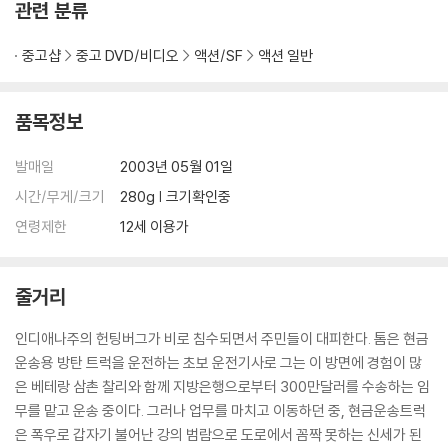
관련 분류
중고샵
중고 DVD/비디오
액션/SF
액션 일반
품목정보
발매일
2003년 05월 01일
시간/무게/크기
280g | 크기확인중
연령제한
12세 이용가
줄거리
인디애나주의 헌팅버그가 비로 침수되면서 주민들이 대피한다. 톰은 현금
운송용 방탄 트럭을 운전하는 초보 운전기사로 그는 이 방면에 경험이 많
은 베테랑 삼촌 찰리와 함께 지방은행으로부터 300만달러를 수송하는 임
무를 맡고 운송 중이다. 그러나 업무를 마치고 이동하던 중, 현금운송트럭
은 폭우로 갑자기 불어난 강의 범람으로 도로에서 꼼짝 못하는 신세가 된