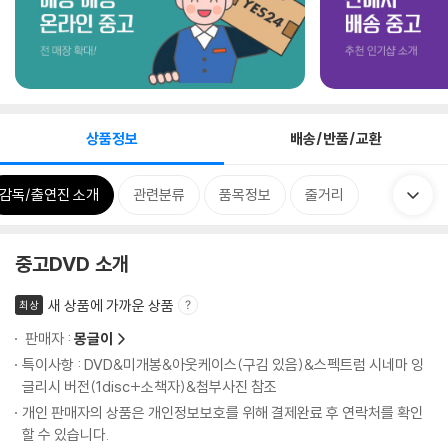
상품정보
배송/반품/교환
감독/출연진 소개
관련분류
품목정보
줄거리
중고DVD 소개
새 상품에 가까운 상품
최상
판매자 :
몽글이
특이사항 : DVD&미개봉&아웃케이스(구김 있음)&스펙트럼 시네마 잉
글리시 버전(1disc+소책자)&첨부사진 참조
개인 판매자의 상품은 개인정보보호를 위해 결제완료 후 연락처를 확인
할 수 있습니다.