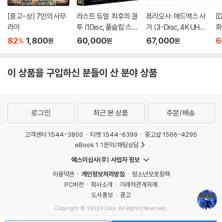
[중고-상] 7인의 사무
라스트 듀얼: 최후의 결
퓨리오사: 매드맥스 사
[
라이
투 (1Disc, 풀슬립 스틸
가 (3-Disc, 4K UHD
화
북) : 블루레이
+ BD + 블랙&크롬 BD
(
82
1,800
60,000
67,000
6
%
원
원
원
렌티큘러 풀슬립 B 스
e 
틸북 한정판) : 블루레
D
이
이 상품을 구입하신 분들이 산 분야 상품
로그인
최근 본 상품
주문/배송
고객센터 1544-3800
티켓 1544-6399
중고샵 1566-4295
eBook 1:1문의/채팅상담
예스이십사(주) 사업자 정보
이용약관
개인정보처리방침
청소년보호정책
PC버전
회사소개
거래처관계자께
도서홍보
광고
Copyright © YES24 Corp. All Rights Reserved.
MATOM10