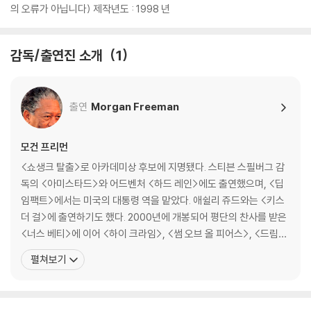
의 오류가 아닙니다) 제작년도 : 1998 년
감독/출연진 소개
1
출연
Morgan Freeman
모건 프리먼
<쇼생크 탈출>로 아카데미상 후보에 지명됐다. 스티븐 스필버그 감
독의 <아미스타드>와 어드벤처 <하드 레인>에도 출연했으며, <딥
임팩트>에서는 미국의 대통령 역을 맡았다. 애쉴리 쥬드와는 <키스
더 걸>에 출연하기도 했다. 2000년에 개봉되어 평단의 찬사를 받은
<너스 베티>에 이어 <하이 크라임>, <썸 오브 올 피어스>, <드림캐
쳐> 등의 대표작에서 호연했다. 1993년 모건 프리만은 대니 글로버
펼쳐보기
와 알프레 우다드를 출연시킨 <보파>를 감독하기도 했다.[필모그래
피]더 독 + 10분단편()|주연배우 드라이빙 미스 데이지(1989)|주
연배우 쟈니 핸섬(1989)|주연배우 의적