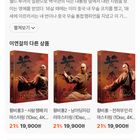
월드 투어의 일환으로 백악관의 닉슨 대통령 앞에서 대련 시범을 보
이는 영예를 얻었다. 16살 때에는 이미 중국 내 무술 코치를 했고, 18
세에 이르러서는 네 번이나 중국 무술 통합챔피언을 지냈고 이 기록
은 아직도 깨지지 않았다. 20살 때에 무술시합에서 은퇴하자 곧바로
펼쳐보기
영화 섭외가 줄을 이었고, 불후의 무협명작으로 평가 받고 있는 <소
림사>라는 영화로 데뷔했다. 영화가 개봉되자 이연걸은 일약 스타덤
이연걸
의 다른 상품
에 올랐고 1980년대 수많은 쿵후 매니아들
황비홍3 - 사왕쟁패 리
황비홍2 - 남아당자강
황비홍 - 천하무인 리
마스터링 (1Disc, 4K
리마스터링 (1Disc, 4
마스터링 (1Disc, 4K
리마스터링 풀슬립, 일
K 리마스터링 풀슬립,
리마스터링 풀슬립, 일
21
19,900
21
19,900
21
19,900
%
%
%
원
원
원
반판) : 블루레이
일반판) : 블루레이
반판) : 블루레이