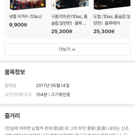
냉혈 저격수 (1Disc)
구품지마관 (1Disc, 풀
도협 (1Disc, 풀슬립 일
슬립 일반판) : 블루레
반판) : 블루레이
9,900
원
이
25,300
25,300
원
원
더보기
품목정보
발매일
2017년 06월 14일
시간/무게/크기
104분 | 크기확인중
줄거리
{전설에 의하면 남협객 곽정(郭靖)과 그의 부인 황용(黃蓉) 내외는 신조