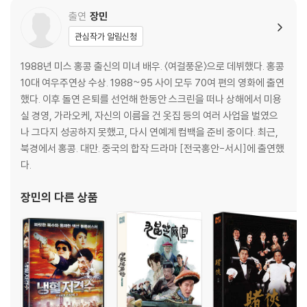
출연
장민
관심작가 알림신청
1988년 미스 홍콩 출신의 미녀 배우. 〈여걸풍운〉으로 데뷔했다. 홍콩
10대 여우주연상 수상. 1988~95 사이 모두 70여 편의 영화에 출연
했다. 이후 돌연 은퇴를 선언해 한동안 스크린을 떠나 상해에서 미용
실 경영, 가라오케, 자신의 이름을 건 옷집 등의 여러 사업을 벌였으
나 그다지 성공하지 못했고, 다시 연예계 컴백을 준비 중이다. 최근,
북경에서 홍콩. 대만. 중국의 합작 드라마 [전국홍안-서시]에 출연했
다.
장민
의 다른 상품