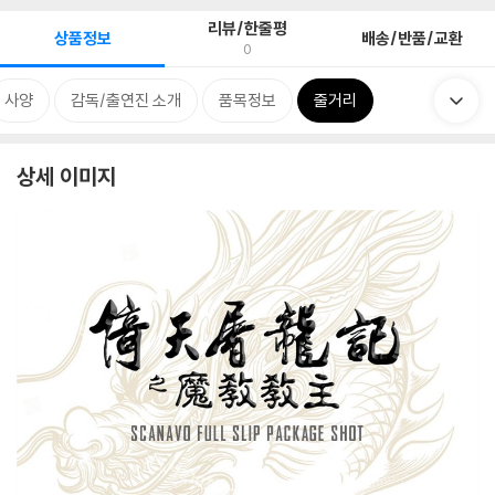
리뷰/한줄평
상품정보
배송/반품/교환
0
사양
감독/출연진 소개
품목정보
줄거리
상세 이미지