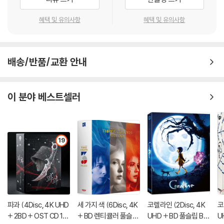
게 될까봐 할 수 없이 금모사왕과 함께 빙하도로 피신하여 다시는 강호에
모습을 드러내지 않았다. 이후 10년이 지나도 세상의 누구도 도룡도의 숨
혜택 및 유의사항
혜택 및 유의사항
겨진 비밀을 알아내지 못했다. 그 일은 마침 장삼풍이 백세가 되던 해라 장
취산 내외는 9살난 아들 장무기를 데리고 경축하러 무당산에 올랐다.}
거리에서 현명귀야곡이라는 형제가 장삼풍 내외의 아들 무기를 인질로 잡
배송/반품/교환 안내
고 금모사왕의 거처를 요구하다가 뜻대로 되지 않자 현명신장이라는 무서
운 손바닥 권법을 사용하여 무기를 병들게 한다. 한편, 장삼풍의 생일을 축
하하기 위해 소림, 아미, 곤륜, 공동, 화산 등 무림 유파들이 모여들지만, 실
이 분야 베스트셀러
상 이들은 축하보다는 '도룡도'을 소유하여 무림을 재패하기 위해 금모사
왕의 거처에 관심이 있을 뿐이다. 하지만 이를 알려줄 리 없는 장취산 내외
에게 아미파의 냉혈대사가 행패를 부리자 장삼풍이 당장에 냉혈대사의 보
검 기천검을 빼앗아 버린다. 하지만 무예가 뛰어난 장삼풍도 고령인데다
19
무림 유파들이 모두 덤벼든다면 막아내지 못해 곤경에 처하자 그의 수제자
창취산은 그들 앞에서 스스로 자결함으로써 금모사왕과의 의형제의 의를
지킨다. 이에 그의 아내 은소소 마저 아들 무기에게 유파들의 수장들에게
복수할 것을 부탁하며 자신도 남편을 따른다. 어느덧 무기는 건장한 청년
(이연걸 분)으로 성장하지만 현명장 때문에 기가 부족하여 무예를 배울 수
파과 (4Disc, 4K UHD
세 가지 색 (6Disc, 4K
코렐라인 (2Disc, 4K
코
없을뿐더러 그를 아끼는 장삼풍이 내공력으로 그나마 생명을 지탱하고 있
+ 2BD + OST CD 15
+ BD 렌티큘러 풀슬립
UHD + BD 풀슬립 B T
U
었다.