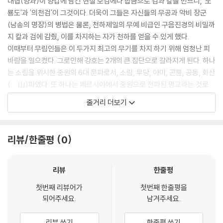
대협(양과)이 양갑에 남긴 현철 보검에다 합금으로 검과 칼을 만드니, '도
룡도'과 '의천검'이 그것이다. 더욱이 그들은 자신들의 무공과 악비 장군
(남송의 명장)의 병법은 물론, 천하제일의 무예 비급인 구음진경의 비밀까
지 칼과 검에 감췄, 이를 차지하는 자가 천하를 얻을 수 있게 했다.
이때부터 무림인들은 이 두가지 최고의 무기를 차지 하기 위해 엄청난 피
바람을 일으켰다. 그로인해 강호는 2개의 큰 집단으로 갈라지게 된다. 하나
는 소림을 위시한 중원의 6대 문파로서, 소림, 무당, 아미, 곤륜, 공동, 화산
( 山)파였다. 또 하나는 페르시아에서 중원으로 전파된 명교라는 것로
서, 중원의 무림인들은 그들을 '마교'라 불렀다. 응왕이 이끄는 명교는 당시
줄거리 더보기
집권 중인 원나라와 적대관계로서 계속 전쟁을 일으켰다. 광명전에 본거지
를 두고 교주 휘하에 좌.백.금.청 등 사대 법왕이 모두 절세 고수였다. 이름
하여 좌삼룡왕, 백미응왕, 금모사왕, 그리고 청박쥐왕이었다. 쌍방은 서로
리뷰/한줄평
0
숙적으로서 제자끼리도 서로 사귀지 못하게 했고 거역하면 죽였다.
하지만, 무당파의 시조인 장삼풍(홍금보 분)의 5번째 제자 장취산은 강직
한데다 형식에 얽매지않는 사람이었다. 백미응왕의 딸 은소소(장민 분)와
리뷰
한줄평
결혼도 하고, 금모사왕(순왕)과는 의형제를 맺었다. 금모사왕의 사부인 성
첫번째 리뷰어가
첫번째 한줄평을
곤은 조정을 위해 명교를 섬멸하려다 금모사왕 일가를 몰살한다. 복수의
되어주세요.
남겨주세요.
칼을 가는 금모사왕은 도룡도를 차지해 6대 문파 제자들을 차례로 없앤다.
이때 의제 장취산과 은소소 부부는 6대문파에게 사손의 행방을 추궁당하
리뷰 쓰기
한줄평 쓰기