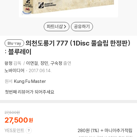
파트너샵
공유하기
의천도룡기 777 (1Disc 풀슬립 한정판)
Blu-ray
: 블루레이
왕정
감독
이연걸
장민
구숙정
출연
노바미디어
2017.06.14.
원서
Kung Fu Master
첫번째 리뷰어가 되어주세요
27,500
원
27,500
YES포인트
280원 (1%)
마니아추가적립