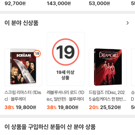
00장 한정 스틸북 한정
트릴로지 박스 한정판)
ype 500장 한정판) :
풀
92,700
143,000
53,000
5
원
원
원
한편 7년이 지나 냉혈대사가 보낸 수제자 주지약(여자 분)이 기천검을 찾
판) : 블루레이
: 블루레이
블루레이
한
으러 무당의 장삼풍에게 오는데, 주지약도 수제자 답게 미인이었다. 이쯤
사부 장삼풍의 명으로 송원교를 비롯한 무당의 노제자 5명이 3개월에 걸
이 분야 신상품
친 태주검 훈련을 위해 지하로 가게 되어, 송원교의 아들 송청서가 잠시 무
당을 맡게 된다. 하지만 교활한 청서는 주지약과 합세하여 잘 보살펴달라
는 사부의 어기고 허약한 무기를 괴롭힌다. 이때 백미응왕의 시녀 소조(구
숙정 분)가 나타나 무기를 구하지만 두 사람은 쫓기게 된다. 그녀는 백미응
19
왕에게 벌을 받아 쇠사슬에 묶였는데 기천검만이 끊을 수 있어 무당을 엿
보고 있었다. 두 사람은 결국 낭떠러지에 몰려 떨어지는데, 그곳에는 몇해
전 장삼풍과의 결투에서 진 후 절벽에 떨어져 죽은 줄 알았던 소림사 주방
장이 살고 있었다. 그는 소림사에 전설적으로 전해오는 비술 '구양신공'을
터득한 자로 이것이 무기의 현명신장을 해독 할 수 있는 유일한 방법이었
다. 마침내 무기는 그에게서 구양신공을 터득하여 속세로 나온다.
스크림 리마스터 (1Dis
레볼루셔너리 로드 (1D
드림걸즈 (1Disc, 202
슈
c) : 블루레이
isc, 일반판) : 블루레이
5 슬립케이스 한정반 B
D
한편 명교와 무림 6개파간의 대혈전이 벌어지고, 이때 무기는 소조와 함께
D) : 블루레이
판
명교의 교주 무덤이 있는 광명전의 어느 지하굴에서 성곤을 만난다. 그는 2
38
19,800
38
19,800
20
25,520
5
%
%
%
원
원
원
0여 년 전, 교주의 아내를 사랑했다가 들통나 소림에서 20년간 은둔하다
가 원나라 앞잡이가 되어 6개파와 명교가 싸우게 계략을 꾸몄던 것이다.
이 상품을 구입하신 분들이 산 분야 상품
지하굴에 갖힌 무기는 그곳에서 명교 교주만이 알고 있다는 '건곤대나