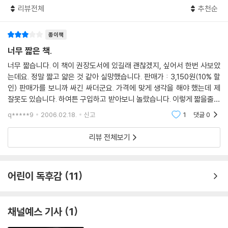
리뷰전체
추천순
종이책
너무 짧은 책.
너무 짧습니다. 이 책이 권장도서에 있길래 괜찮겠지, 싶어서 한번 사보았
는데요. 정말 짧고 얇은 것 같아 실망했습니다. 판매가 : 3,150원(10% 할
인) 판매가를 보니까 싸긴 싸더군요. 가격에 맞게 생각을 해야 했는데 제
잘못도 있습니다. 하여튼 구입하고 받아보니 놀랐습니다. 이렇게 짧을줄은
몰랐거든요. 상자를 터서 열어보니 작은 잡지같은
q*****9
2006.02.18.
신고
1
댓글
0
리뷰 전체보기
어린이 독후감
11
채널예스 기사
1