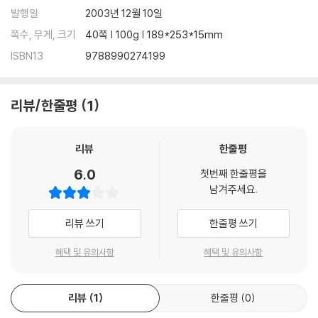
발행일
2003년 12월 10일
쪽수, 무게, 크기
40쪽 | 100g | 189*253*15mm
ISBN13
9788990274199
리뷰/한줄평
1
리뷰
한줄평
6.0
첫번째 한줄평을
남겨주세요.
리뷰 쓰기
한줄평 쓰기
혜택 및 유의사항
혜택 및 유의사항
리뷰
1
한줄평
0