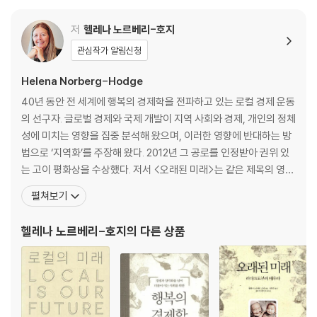
저
헬레나 노르베리-호지
관심작가 알림신청
Helena Norberg-Hodge
40년 동안 전 세계에 행복의 경제학을 전파하고 있는 로컬 경제 운동
의 선구자. 글로벌 경제와 국제 개발이 지역 사회와 경제, 개인의 정체
성에 미치는 영향을 집중 분석해 왔으며, 이러한 영향에 반대하는 방
법으로 ‘지역화’를 주장해 왔다. 2012년 그 공로를 인정받아 권위 있
는 고이 평화상을 수상했다. 저서 <오래된 미래>는 같은 제목의 영화
와 더불어 40개국 이상에서 번역되었으며 수상작 다큐멘터리 영화
펼쳐보기
‘행복의 경제학’의 제작자이자 공동감독이기도 하다. 〈어스 저널〉은
헬레나를 전 세계에서 ‘가장 놀라운 환경운동가 10인’에 선정했고, 칼
헬레나 노르베리-호지
의 다른 상품
맥대니얼은 저서 <살 만한 지구를 위