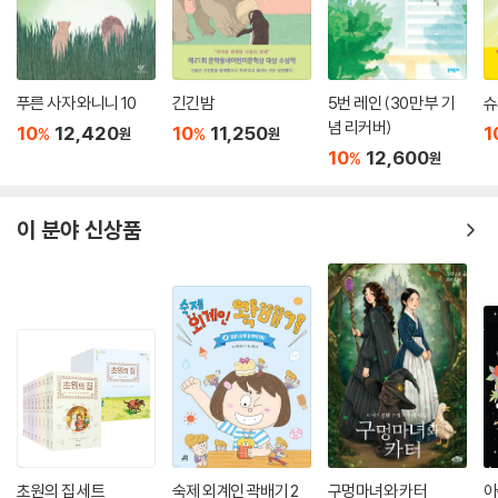
푸른 사자 와니니 10
긴긴밤
5번 레인 (30만 부 기
슈
념 리커버)
10
12,420
10
11,250
1
%
%
원
원
10
12,600
%
원
이 분야 신상품
초원의 집 세트
숙제 외계인 곽배기 2
구멍마녀와 카터
아