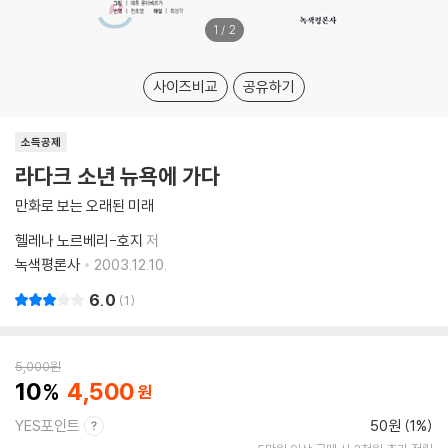
1
/
2
사이즈비교
공유하기
소득공제
라다크 소년 뉴욕에 가다
만화로 보는 오래된 미래
헬레나 노르베리-호지
저
녹색평론사
2003.12.10.
6.0
1
5,000
원
10
4,500
YES포인트
50원 (1%)