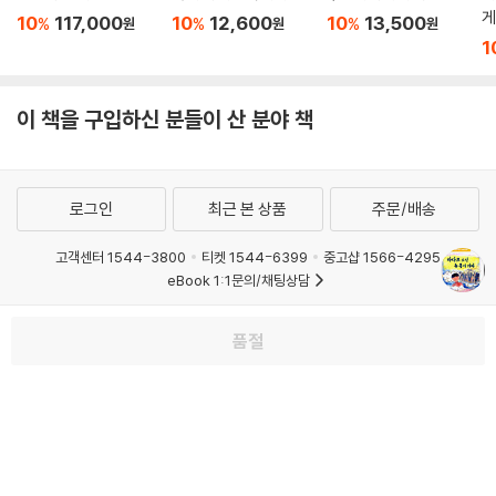
게
10
117,000
10
12,600
10
13,500
%
%
%
원
원
원
1
이 책을 구입하신 분들이 산 분야 책
로그인
최근 본 상품
주문/배송
고객센터 1544-3800
티켓 1544-6399
중고샵 1566-4295
eBook 1:1문의/채팅상담
예스이십사(주) 사업자 정보
품절
이용약관
개인정보처리방침
청소년보호정책
PC버전
회사소개
거래처관계자께
도서홍보
광고
Copyright © YES24 Corp. All Rights Reserved.
MATOM10