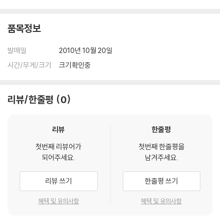
● SET UP
품목정보
● SNEAK PEEK
발매일
2010년 10월 20일
- Tinker Bell: The Lost Treasure
시간/무게/크기
크기확인중
- Tinker Bell: Mysterious Winter Woods
리뷰/한줄평
0
리뷰
한줄평
첫번째 리뷰어가
첫번째 한줄평을
되어주세요.
남겨주세요.
리뷰 쓰기
한줄평 쓰기
혜택 및 유의사항
혜택 및 유의사항