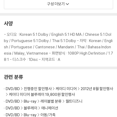
nd And
구성 더보기
Producer Helen Kalafatic
1. A Real Live Fairy!
2. Lizzy's Bedtime Story (Storyboards)
사양
3. Lizzy's Bedtime Story (Production)
4. Tea Party
- 오디오 : Korean 5.1 Dolby / English 5.1 HD MA / Chinese 5.1 Dol
5. Cat Attack
by / Portuguese 5.1 Dolby / Thai 5.1 Dolby - 자막 : Korean / Engli
sh / Portuguese / Cantonese / Mandarin / Thai / Bahasa Indon
- Music & More
esia / Malay, Vietnamese - 화면방식 : 1080P High Definition / 1.7
"How To Believe" Music Video Performed By Bridgit Mendler
8:1 - 디스크수 : 1Disc - 지역코드 : A
- Games & Activities
Fairy Field Guide Builder
관련 분류
- Backstage Disney
DVD/BD
진행중인 할인행사
케이디 미디어
2012년 8월 할인행사
케이디 미디어 블루레이 19,800원 할인행사
= Design A Fairy House
= Dylan & Cole Sprouse: Blu-ray™ Is Suite!
DVD/BD
Blu-ray
레이블별 분류
월트디즈니
DVD/BD
블루레이
애니메이션
● SCENE SELECTION
DVD/BD
Blu-ray
아동/가족