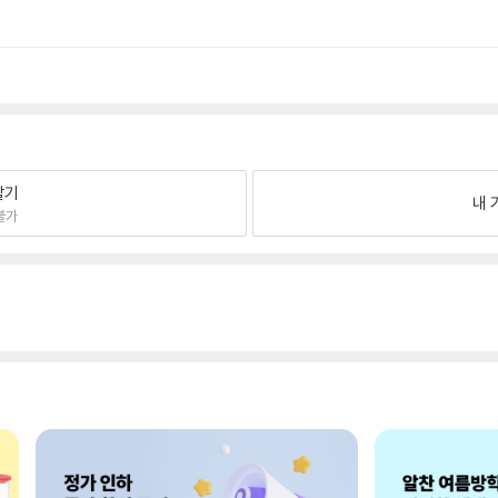
팔기
내 
불가