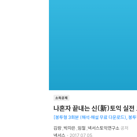
소득공제
나혼자 끝내는 신(新)토익 실전
봉투형 3회분 (해석·해설 무료 다운로드), 봉
김랑
,
박자은
,
임철
,
넥서스토익연구소
공저
넥서스
2017.07.05.