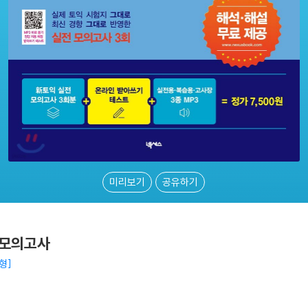
미리보기
공유하기
 모의고사
투형