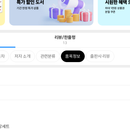
리뷰/한줄평
13
목차
저자 소개
관련분류
품목정보
출판사 리뷰
장 세트