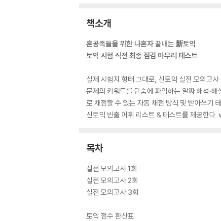
책소개
혼공족들을 위한 나혼자 끝내는 新토익
토익 시험 직전 최종 점검 마무리 테스트
실제 시험지 형태 그대로, 신토익 실전 모의고사 
문제의 키워드를 단숨에 파악하는 알짜 해석·해설
로 채점할 수 있는 자동 채점 방식 및 받아쓰기 
신토익 빈출 어휘 리스트 & 테스트를 제공한다. w
목차
실전 모의고사 1회
실전 모의고사 2회
실전 모의고사 3회
토익 점수 환산표