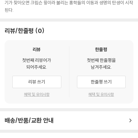
기가 찾아오면 크림슨 윙이라 불리는 홍학들의 이동과 생명의 탄생이 시작
택을 부탁드립니다.
된다.
4) 한정판 상품의 변심, 오구매로 인한 반품은 회송된 상품의 상태 확인 후
진행이 가능합니다. 택배 이동 중 파손이 발생하지 않도록 완충 포장을 부
탁드립니다.
리뷰/한줄평
0
리뷰
한줄평
첫번째 리뷰어가
첫번째 한줄평을
되어주세요.
남겨주세요.
리뷰 쓰기
한줄평 쓰기
혜택 및 유의사항
혜택 및 유의사항
배송/반품/교환 안내