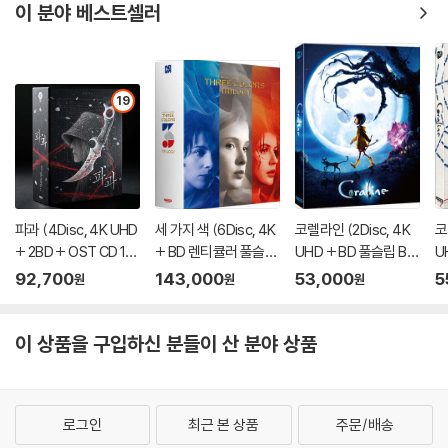
이 분야 베스트셀러
19
파과 (4Disc, 4K UHD
세 가지 색 (6Disc, 4K
코렐라인 (2Disc, 4K
코
+ 2BD + OST CD 15
+ BD 렌티큘러 풀슬립
UHD + BD 풀슬립 B T
U
00장 한정 스틸북 한정
트릴로지 박스 한정판)
ype 500장 한정판) :
풀
92,700
143,000
53,000
5
원
원
원
판) : 블루레이
: 블루레이
블루레이
한
이 상품을 구입하신 분들이 산 분야 상품
로그인
최근 본 상품
주문/배송