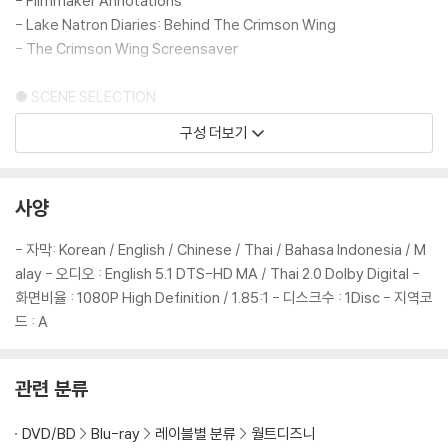
- Filmmaker Annotations
2) 스틸북 케이스 제작 과정에서 기포 혹은 경미한 인쇄 오류가 발생할 수
- Lake Natron Diaries: Behind The Crimson Wing
있습니다.
- The Crimson Wing Screensaver
3) 렌티큘러 스틸북의 경우, 보호필름이 붙어 판매되기도 합니다. 보호필
름 손상에 의한 교환/반품은 불가합니다.
● SCENE SELECTION
4) 본품 보호를 위해 노란색의 카톤 박스로 재포장한 경우, 카톤박스 손상
구성 더보기
에 의한 교환/반품은 불가합니다.
● SET UP
5) 아웃케이스/구성품/포장 상태 불량에 의한 교환/반품 신청시 불량 확
인을 위해 개봉 시의 동영상을 요청할 수 있으며, 동영상이 없는 경우 교
- Day & Night: Theatrical Short
사양
환/반품이 제한될 수 있습니다.
- Buzz Lightyear Mission Logs: The Science Of Adventure
- Toys
- 자막: Korean / English / Chinese / Thai / Bahasa Indonesia / M
※ 디스크 재생 불량
alay - 오디오 : English 5.1 DTS-HD MA / Thai 2.0 Dolby Digital -
1) 기기 문제로 인해 발생하는 재생 불량 현상에 대해서는 반품/교환이 불
● SNEAK PEEKS
화면비율 : 1080P High Definition / 1.85:1 - 디스크수 : 1Disc - 지역코
가하니 최신 소프트웨어로 업데이트된 DVD/BD 전용 기기에서 재생하실
드 : A
것을 권유해 드립니다.
2) 정전기와 먼지로 인해 재생이 원활하지 않은 경우가 있습니다. 디스크
를 마른 천으로 닦으시거나, DVD 클리너 등 전용 제품을 이용하면 대부분
관련 분류
해결됩니다.
3) 일부 PC 연결형 ODD의 경우 호환 상의 문제로 정상적인 디스크도 재
DVD/BD
Blu-ray
레이블별 분류
월트디즈니