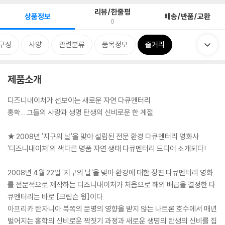
리뷰/한줄평
상품정보
배송/반품/교환
0
구성
사양
관련분류
품목정보
줄거리
제품소개
디즈니내이처가 선보이는 새로운 자연 다큐멘터리
홍학... 그들의 사랑과 생명 탄생의 신비로운 한 계절
★ 2008년 '지구의 날'을 맞아 설립된 전문 환경 다큐멘터리 영화사
'디즈니내이처'의 색다른 명품 자연 생태 다큐멘터리 드디어 소개되다!
2008년 4월 22일 '지구의 날'을 맞아 환경에 대한 장편 다큐멘터리 영화
를 전문적으로 제작하는 디즈니내이처가 처음으로 해외 배급을 결정한 다
큐멘터리는 바로 [크림슨 윙]이다.
아프리카 탄자니아 북쪽의 문명의 영향을 받지 않는 나트론 호수에서 매년
벌어지는 홍학의 신비로운 짝짓기 과정과 새로운 생명의 탄생의 신비를 집