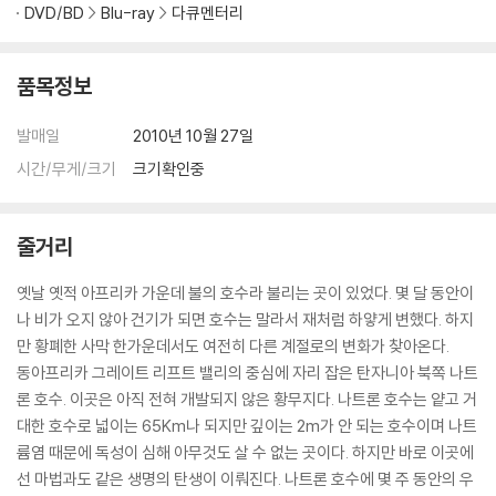
생이 불가능한 경우가 있습니다. 독립형 전용 플레이어 사용을 권장드리
DVD/BD
Blu-ray
다큐멘터리
며, ODD 사용으로 인한 재생 불량의 경우 교환 시에도 동일한 오류가 발
생할 수 있음을 알려드립니다.
품목정보
※ 디스크 외관 불량
발매일
2010년 10월 27일
디스크에 미세한 잔 흠집이 남아있거나 인쇄 면이 깨끗하지 않은 경우가
있으며, 상품의 불량이 아닙니다. 단, 재생에 이상이 있는 경우에는 불량으
시간/무게/크기
크기확인중
로 인한 반품/교환이 가능합니다.
줄거리
※ 교환/반품 안내
1) 불량으로 인한 교환/반품 요청 시에는 불량 확인을 위해 개봉 시의 동영
옛날 옛적 아프리카 가운데 불의 호수라 불리는 곳이 있었다. 몇 달 동안이
상을 요청할 수 있으며, 동영상이 없는 경우 교환/반품이 제한될 수 있습니
나 비가 오지 않아 건기가 되면 호수는 말라서 재처럼 하얗게 변했다. 하지
다.
만 황폐한 사막 한가운데서도 여전히 다른 계절로의 변화가 찾아온다.
관련 사진과 동영상 및 재생 기기 모델명을 첨부하여 첨부하여 고객센터에
동아프리카 그레이트 리프트 밸리의 중심에 자리 잡은 탄자니아 북쪽 나트
문의 바랍니다.
론 호수. 이곳은 아직 전혀 개발되지 않은 황무지다. 나트론 호수는 얕고 거
2) 사양 오인지, 오 구매, 변심 사유로의 반품은 제품 개봉 전에만 운임비
대한 호수로 넓이는 65Km나 되지만 깊이는 2m가 안 되는 호수이며 나트
부담 후 처리 가능합니다.
륨염 때문에 독성이 심해 아무것도 살 수 없는 곳이다. 하지만 바로 이곳에
3) 스틸북 한정판, 초회 한정판의 경우 제작 수량이 한정되어 있고, 택배
선 마법과도 같은 생명의 탄생이 이뤄진다. 나트론 호수에 몇 주 동안의 우
이동 과정에서의 손상이 발생하면, 재 판매가 어려우므로 신중한 구매 선