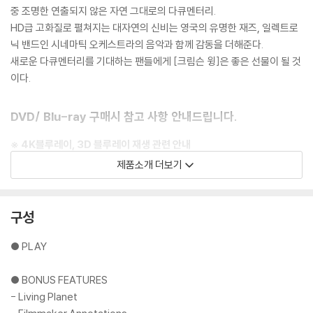
중 조명한 연출되지 않은 자연 그대로의 다큐멘터리.
HD급 고화질로 펼쳐지는 대자연의 신비는 영국의 유명한 재즈, 일렉트로
닉 밴드인 시네마틱 오케스트라의 음악과 함께 감동을 더해준다.
새로운 다큐멘터리를 기대하는 팬들에게 [크림슨 윙]은 좋은 선물이 될 것
이다.
DVD/ Blu-ray 구매시 참고 사항 안내드립니다.
※ 4K블루레이, 3D 블루레이 재생 관련 안내
1) 4K UHD 디스크는 대용량의 데이터 전송이 필요하므로 4K전용 플레
제품소개 더보기
이어를 사용하셔야 합니다. 더불어 플레이어 소프트웨어 최신 버전의 업데
이트, 대용량 케이블 사용이 필수입니다.
2) 3D 블루레이는 전용 플레이어와 3D 지원 TV를 통해서만 재생 가능합
구성
니다.
● PLAY
※ 아웃케이스/구성품/포장 상태
1) 제작/배송 과정에서 경미한 아웃케이스 주름, 모서리 눌림 및 갈라짐이
● BONUS FEATURES
발생할 수 있습니다. 반품을 원하실 경우 미개봉 상태로 문의 부탁드립니
- Living Planet
다.