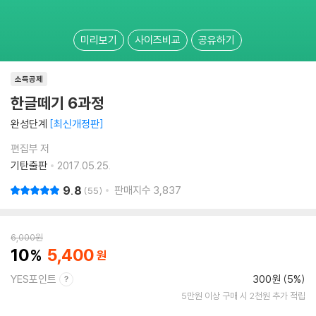
미리보기
사이즈비교
공유하기
소득공제
한글떼기 6과정
완성단계
최신개정판
편집부 저
기탄출판
2017.05.25.
9.8
판매지수
3,837
55
6,000
원
10
5,400
YES포인트
300원 (5%)
5만원 이상 구매 시 2천원 추가 적립