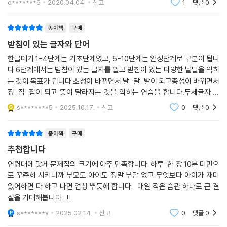
d*******6
2020.04.04.
신고
1
댓글
0
고, 따라 쓰고 읽으
ㆍ기초적인 선 긋기
ㆍ‘가~하’ 기본 글자 읽고 쓰기
종이책
구매
ㆍ‘가~하’가 들어 있는 쉬운 낱말 익히기
받침이 있는 글자와 단어
[2과정]
한글떼기 1-4단계는 기초단계였고, 5-10단계는 완성단계로 구분이 됩니
다.6단계에서는 받침이 있는 글자를 알고 받침이 있는 다양한 낱말을 익히
한글의 기본이 되는 모음을 배우며 본격적으로 한글 학습을 시작해요. 친
는 것이 목표가 됩니다.초성이 바뀌면서 날-달-발이 되고종성이 바뀌면서
숙한 낱말 속에서 각각의 모음을 발견하고 구분해요.
징-짐-집이 되고 뜻이 달라지는 것을 익히는 연습을 합니다.두세글자 정
ㆍ‘ㅏ~ㅣ’ 기본 모음 읽고 쓰기
도로 이루어진 단어를 익힙니다.5권쯤부터는 연필로 써야하는 글자의 양
ㆍ‘아~이’ 기본 글자 읽고 쓰기
s********5
2025.10.17.
신고
0
댓글
0
이 확 늘어납니다.
ㆍ‘가나다라…’부터 ‘기니디리…’가 들어 있는 쉬운 낱말 익히기
종이책
구매
[3과정]
추천합니다
앞에서 배운 모음을 기반으로 하여 기본 자음을 알아보아요.
연령대에 맞게 문제집의 크기에 아주 만족합니다. 하루 한 장 10분 미만으
친숙한 낱말 속에서 각각의 자음을 발견하고 구분해요.
로 꾸준히 시키니까 부모도 아이도 정말 부담 없고 무엇보다 아이가 재미
ㆍ‘ㄱ~ㅎ’ 기본 자음 읽고 쓰기
있어하면 다 하고 나면 엄청 뿌듯해 합니다. 매일 작은 습관 하나로 큰 결
ㆍ‘ㄱ~ㅎ’이 들어 있는 쉬운 글자 읽고 쓰기
실을 기대해봅니다...!!
ㆍ‘ㄱ~ㅎ’이 들어 있는 쉬운 낱말 익히기
s*******a
2025.02.14.
신고
0
댓글
0