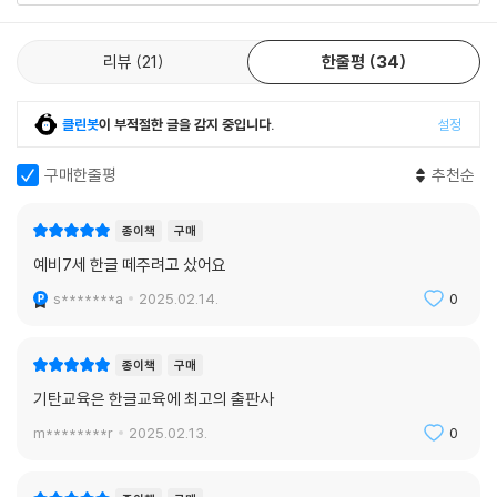
ㆍ‘자음+모음’으로 이루어진 글자에 기본 받침 ‘ㄱ~ㅇ’이 있는 글자 익히
기
리뷰
21
한줄평
34
ㆍ받침이 있는 쉬운 낱말 읽고 쓰기
[7과정]
클린봇
이 부적절한 글을 감지 중입니다.
설정
쌍자음과 모음을 합한 글자를 익혀요. 받침이 없는 낱말, 받침이 있는 낱말,
복잡한 모음이 있는 낱말까지 재미있는 끝말잇기로 복습을 하면서 한글의
구매한줄평
추천순
기초를 완성해요.
ㆍ쌍자음 ‘ㄲ, ㄸ, ㅃ, ㅆ, ㅉ’ 익히기
종이책
구매
ㆍ자음과 쌍자음을 구분하여 읽고 쓰기
예비7세 한글 떼주려고 샀어요
ㆍ‘쌍자음+모음’으로 이루어진 글자 읽고 쓰기
s*******a
2025.02.14.
0
ㆍ쌍자음, 복잡한 모음, 받침이 있는 낱말 종합하기
[8과정]
종이책
구매
여러 가지 흉내 내는 말과 동작과 상태를 나타내는 말을 알아보아요. 실생
기탄교육은 한글교육에 최고의 출판사
활에서 상황에 알맞게 인사하고 높임말을 사용할 수 있어요. 어휘력이 확
m********r
2025.02.13.
0
장되는 단계로, 표현이 풍부해져요.
ㆍ소리를 흉내 내는 말과 모습을 흉내 내는 말 익히기
ㆍ움직임을 나타내는 말과 모양과 상태를 나타내는 말 익히기