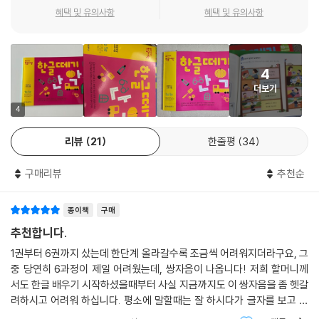
요. 또, 아이들의 시선을 사로잡을 예쁜 그림과 생생한 사진이 가득 담겨 있
혜택 및 유의사항
혜택 및 유의사항
어서 매일매일 한글 시간을 기다리게 될 거예요. 책 속에 들어 있는 낱말 카
드를 떼어 내면 각 과정에서 학습한 내용을 두고두고 복습할 수 있어서 아
이들에게 또 다른 재미를 선물해요.
4
더보기
4. 읽기뿐만 아니라 쓰기까지 완전 마스터!
〈한글떼기〉의 매 과정은 앞장에서 놀이식 활동으로 새로운 내용을 배우고,
4
뒷장에서 배운 내용을 또박또박 쓰면서 완전히 익히도록 구성되어 있어요.
리뷰
21
한줄평
34
쓰기 활동은 소근육을 자극해서 아이들의 두뇌 발달에 도움을 줄 뿐만 아
니라, 초등학교 국어 준비에도 꼭 필요한 요소예요. 눈으로 보고, 소리 내어
구매리뷰
추천순
읽고, 손으로 쓰는 활동을 함께 하다 보면 학습 내용이 아이의 머리에 쏙쏙
들어가서 한글의 기초를 더욱 탄탄히 다질 수 있어요.
종이책
구매
추천합니다.
▶최신개정판 〈한글떼기〉 각 권 소개
1권부터 6권까지 샀는데 한단계 올라갈수록 조금씩 어려워지더라구요, 그
중 당연히 6과정이 제일 어려웠는데, 쌍자음이 나옵니다! 저희 할머니께
[1과정]
서도 한글 배우기 시작하셨을때부터 사실 지금까지도 이 쌍자음을 좀 헷갈
본격적인 학습에 앞서 선 긋기를 통해 운필력을 기르고, 기본 글자와 쉬운
려하시고 어려워 하십니다. 평소에 말할때는 잘 하시다가 글자를 보고 쌍
낱말들을 경험하며 글자와 친해져요.
자음이 포함된 단어를 읽으려고 하면 좀 머뭇거리시더라고요. 계속계속 보