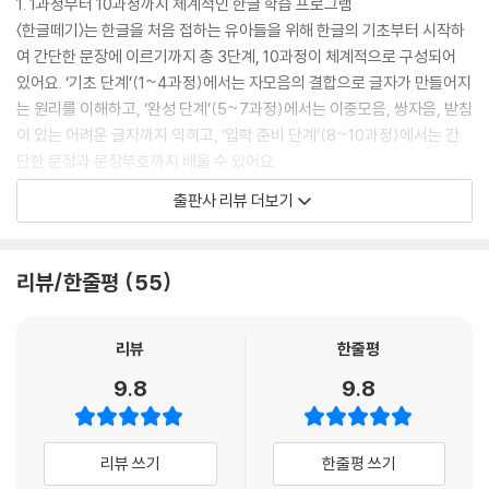
1. 1과정부터 10과정까지 체계적인 한글 학습 프로그램
〈한글떼기〉는 한글을 처음 접하는 유아들을 위해 한글의 기초부터 시작하
여 간단한 문장에 이르기까지 총 3단계, 10과정이 체계적으로 구성되어
있어요. ‘기초 단계’(1~4과정)에서는 자모음의 결합으로 글자가 만들어지
는 원리를 이해하고, ‘완성 단계’(5~7과정)에서는 이중모음, 쌍자음, 받침
이 있는 어려운 글자까지 익히고, ‘입학 준비 단계’(8~10과정)에서는 간
단한 문장과 문장부호까지 배울 수 있어요.
출판사 리뷰 더보기
2. 집중 시간이 짧은 아이들도 하루에 한 장씩 가뿐하게!
〈한글떼기〉는 주 5일, 하루에 한 장씩 규칙적으로 학습하여 한 달에 한 과
정을 끝내도록 구성된 일일 학습 프로그램이에요. 매일매일 10~20분이면
리뷰/한줄평
55
충분히 할 수 있는 분량으로, 집중 시간이 짧은 아이들도 걱정 없어요. 그날
그날 학습한 날짜를 쓰고 ‘참 잘했어요’ 스티커를 붙이면서 성취감과 자신
감도 키울 수 있지요. 하루하루 지날수록 아이의 한글 실력이 차곡차곡 쌓
리뷰
한줄평
여 갈 거예요.
9.8
9.8
3. 다양한 놀이식 활동으로 한글 학습을 쉽고 재미있게!
〈한글떼기〉는 색칠하기, 미로 찾기, 스티커 붙이기 등등 아이들이 좋아하
리뷰 쓰기
한줄평 쓰기
는 활동들로 가득 채워져 있어서 학습하는 동안 지루함을 느낄 틈이 없어