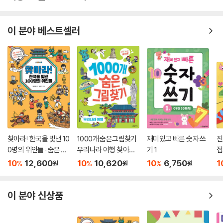
ㆍ흉내 내는 말을 넣어 문장 만들기
ㆍ이어질 문장 완성하기
ㆍ그림일기 쓰기, 소개하는 글쓰기
이 분야 베스트셀러
찾아라! 한국을 빛낸 10
1000개 숨은그림찾기
재미있고 빠른 숫자 쓰
진
0명의 위인들 : 숨은그
우리나라 여행 찾아도
기 1
접
림찾기와 노랫말로 만
찾아도 끝판왕
10
12,600
10
10,620
10
6,750
1
%
%
%
원
원
원
나는 한국사 이야기
이 분야 신상품