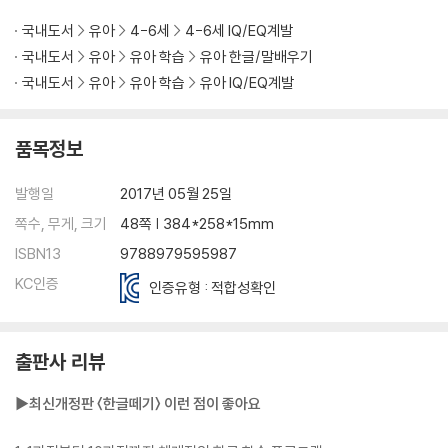
국내도서
유아
4-6세
4-6세 IQ/EQ계발
국내도서
유아
유아 학습
유아 한글/말배우기
국내도서
유아
유아 학습
유아 IQ/EQ계발
품목정보
발행일
2017년 05월 25일
쪽수, 무게, 크기
48쪽 | 384*258*15mm
ISBN13
9788979595987
KC인증
인증유형 : 적합성확인
출판사 리뷰
▶최신개정판 〈한글떼기〉 이런 점이 좋아요