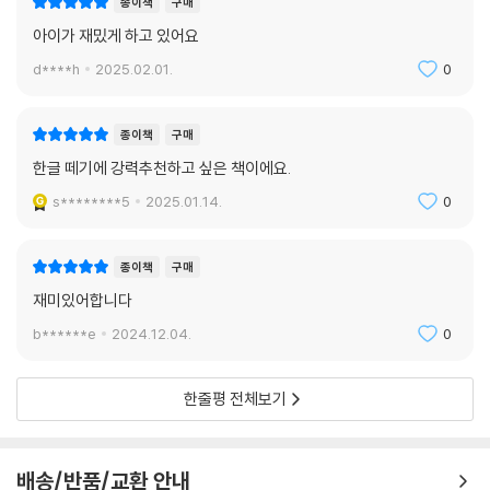
종이책
구매
ㆍ상황에 알맞은 인사말 익히기
아이가 재밌게 하고 있어요
ㆍ대상에 알맞은 높임말 익히기
d****h
2025.02.01.
0
[9과정]
문장으로 완성된 언어를 구사하고 간단한 문장을 써 보아요. 기본 문장의
종이책
구매
구조를 이해하고, 의미를 구체적으로 나타내는 도움말과 문장 부호를 익혀
한글 떼기에 강력추천하고 싶은 책이에요.
글쓰기의 기초를 다져요.
s********5
2025.01.14.
0
ㆍ‘무엇이 어찌하다’, ‘무엇이 어떠하다’, ‘무엇은 무엇이다’ 문장 구조 이해
하기
ㆍ꾸며 주는 말과 대상을 나타내는 말을 넣어 문장 만들기
종이책
구매
ㆍ문장 안에서 ‘와, 과, 에, 에서, 에게, 로’의 쓰임 알기
재미있어합니다
ㆍ문장 부호의 쓰임 익히기
b******e
2024.12.04.
0
[10과정]
기본 문장에 꾸며 주는 말을 넣고, 문장과 문장을 연결하는 등 짧은 글짓기
한줄평 전체보기
를 해요. 초등학교 입학 준비 단계로, 글의 의미를 이해하고 글로 자기를 표
현하는 능력을 길러요.
ㆍ기본 문장의 구조를 알고 떠오르는 낱말로 문장 만들기
배송/반품/교환 안내