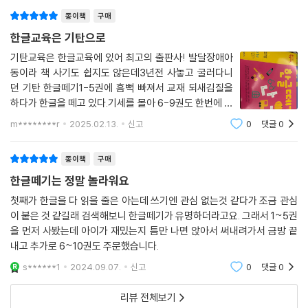
[4과정]
종이책
구매
자음과 모음이 만나서 하나의 음절이 되는 과정을 이해해요.
다양한 글자를 읽고 쓰면서 자신감을 키우고, 한글의 기초를 탄탄하게 다
한글교육은 기탄으로
져요.
기탄교육은 한글교육에 있어 최고의 출판사! 발달장애아
ㆍ‘하나의 자음+다양한 모음’ 읽고 쓰기 (가거고구그기~하허호후흐히)
동이라 책 사기도 쉽지도 않은데3년전 사놓고 굴러다니
ㆍ‘다양한 자음+하나의 모음’ 읽고 쓰기 (가~하, 거~허, …, 기~히)
던 기탄 한글떼기1-5권에 흠뻑 빠져서 교재 되새김질을
ㆍ‘ㅑ, ㅕ, ㅛ, ㅠ’ 모음 익히기
하다가 한글을 떼고 있다.기세를 몰아 6-9권도 한번에 구
매스벅 커피 한잔 값으로 색감 흥미 다 잡는 최고의 교재
m********r
2025.02.13.
신고
0
댓글
0
를 살수 있다니
[5과정]
복잡한 이중모음을 알아보아요.
종이책
구매
합성어와 동음이의어로 재미있는 낱말 놀이를 하며 한글 학습의 흥미를 키
한글떼기는 정말 놀라워요
우고 어휘력을 확장시켜요.
ㆍ복잡한 모음(ㅐ, ㅔ, ㅚ, ㅟ, ㅘ, ㅝ…)이 들어 있는 낱말 익히기
첫째가 한글을 다 읽을 줄은 아는데 쓰기엔 관심 없는것 같다가 조금 관심
이 붙은 것 같길래 검색해보니 한글떼기가 유명하더라고요. 그래서 1~5권
ㆍ두 낱말이 더해진 합성어 익히기
을 먼저 사봤는데 아이가 재밌는지 틈만 나면 앉아서 써내려가서 금방 끝
ㆍ소리는 같지만 뜻이 다른 동음이의어 익히기
내고 추가로 6~10권도 주문했습니다.
[6과정]
s******1
2024.09.07.
신고
0
댓글
0
자음과 모음을 합한 기본 글자에 받침을 붙여 새로운 글자가 만들어지는
리뷰 전체보기
원리를 이해해요. 주변에 있는 친숙한 사물의 이름을 읽고, 쓸 수 있어요.