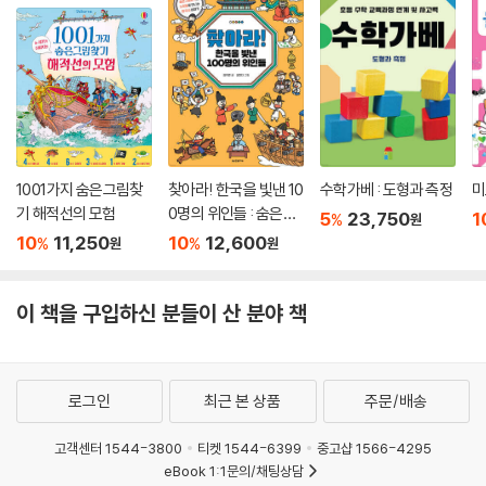
1001가지 숨은그림찾
찾아라! 한국을 빛낸 10
수학가베 : 도형과 측정
미
기 해적선의 모험
0명의 위인들 : 숨은그
5
23,750
1
%
원
림찾기와 노랫말로 만
10
11,250
10
12,600
%
%
원
원
나는 한국사 이야기
이 책을 구입하신 분들이 산 분야 책
로그인
최근 본 상품
주문/배송
고객센터 1544-3800
티켓 1544-6399
중고샵 1566-4295
eBook 1:1문의/채팅상담