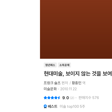
청년패스
소득공제
현대미술, 보이지 않는 것을 보
프랑크 슐츠
편저
황종민
역
미술문화
2010.11.22.
9.0
판매지수
576
2
베스트
미술 top100 5주