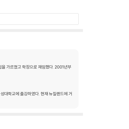
핑카트를 미는 여인'│귄터 우에커 '걸레질'
법을 가르쳤고 학장으로 재임했다. 2001년부
한성대학교에 출강하였다. 현재 뉴질랜드에 거