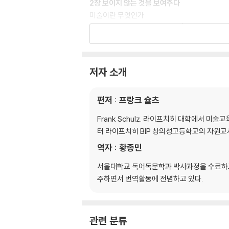
2장 보이지 않는 것을 보여주다
미술이란 무엇인가
우리는 그림에서 무엇을 보는가│이것은 파이프
형태와 색채가 말하다
막스 빌 '8개의 동일한 칸에 들어 있는 동일한 양
회화, 판화, 조소_그 밖에 무엇이 있는가
저자 소개
평면에서 입체로│공간에서 과정으로
순수 미술과 응용 미술
편저 : 프랑크 슐츠
의자는 의자가 아니다│현대미술의 열린 체계
미술 제작에 관하여
Frank Schulz. 라이프치히 대학에서 
미술 제작 방법의 변화
터 라이프치히 BIP 창의성고등학교의 자원교
파블로 피카소의 '게르니카' 제작 과정
역자 : 황종민
미술 작품의 이해에 관하여
미술가의 노력과 관람자의 노력│도대체 어떻게
서울대학교 독어독문학과 박사과정을 수료하고
주하면서 번역활동에 전념하고 있다.
3장 세계 전환, 미술 전환
전통의 시작
중세에서 근대로_전통의 재탄생
관련 분류
르네상스 이전_하인리히 사자공의 성복음집에 그