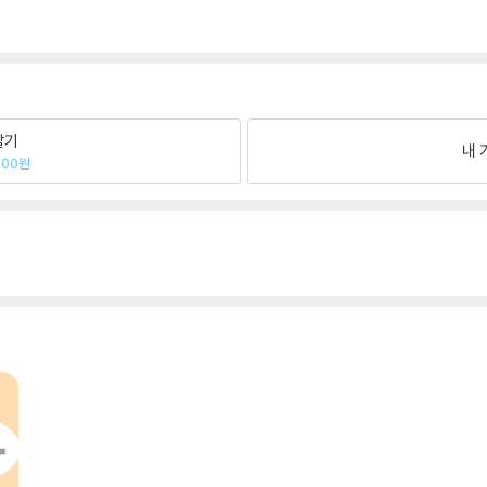
팔기
내 
800원