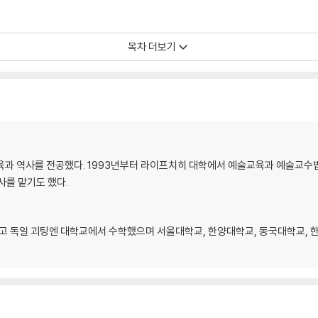
가 아니다│미술이 드러내는 진실│미술의 기능│미술에 거는 기대
목차 더보기
의 4색채'│바실리 칸딘스키 '붉은 점'│볼프강 마토이어 '카인'│두에인 핸슨 '쇼
미술교육과 역사를 전공했다. 1993년부터 라이프치히 대학에서 예술교육과 예술교수
사를 맡기도 했다.
 감상하는 거지?│관람에서 행위로
 독일 괴팅엔 대학교에서 수학했으며 서울대학교, 한양대학교, 동국대학교, 
려진 '최후의 만찬'│르네상스 이후_레오나르도 다빈치의 '최후의 만찬'