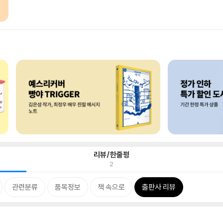
리뷰/한줄평
2
관련분류
품목정보
책 속으로
출판사 리뷰