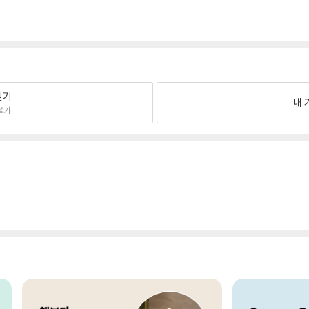
팔기
내 
불가