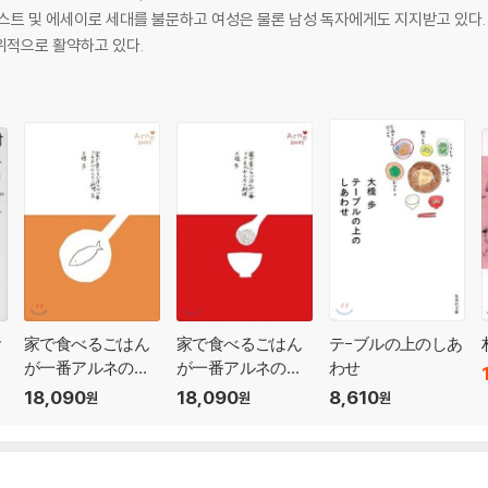
스트 및 에세이로 세대를 불문하고 여성은 물론 남성 독자에게도 지지받고 있다. 2
위적으로 활약하고 있다.
お
家で食べるごはん
家で食べるごはん
テ-ブルの上のしあ
し
が一番アルネのか
が一番アルネのか
わせ
んたん料理(2)
んたん料理
18,090
18,090
8,610
원
원
원