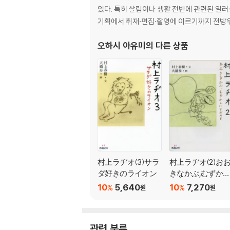
있다. 특히 살림이나 생활 전반에 관련된 일러
기획에서 취재·편집·촬영에 이르기까지 전방
오하시 아유미
의 다른 상품
村上ラヂオ(3)サラ
村上ラヂオ(2)お
ダ好きのライオン
きなかぶ,むずか
いアボカド
10
5,640
10
7,270
%
%
원
원
관련 분류