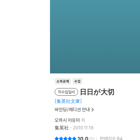
소득공제
수입
日日が大切
직수입일서
集英社文庫
바인딩/에디션 안내
오하시 아유미
저
集英社
2010.11.19.
10.0
판매지수
84
1