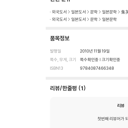
외국도서
일본도서
문학
일본문학
集
외국도서
일본도서
문학
일본문학
품목정보
발행일
2010년 11월 19일
쪽수, 무게, 크기
쪽수확인중 | 크기확인중
ISBN13
9784087466348
리뷰/한줄평
1
리뷰
첫번째 리뷰어가 