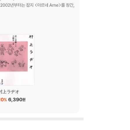
002년부터는 잡지 <아르네 Arne>를 창간,
村上ラヂオ
10
6,390
%
원