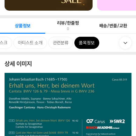
리뷰/한줄평
상품정보
배송/반품/교환
0
스크
아티스트 소개
관련분류
품목정보
상세 이미지