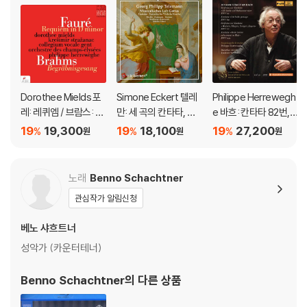
Dorothee Mields 포
Simone Eckert 텔레
Philippe Herrewegh
레: 레퀴엠 / 브람스: 매
만: 세 곡의 칸타타, 비
e 바흐: 칸타타 82번, 1
장의 노래 (Faure: Re
올라 다 감바를 위한 두
99번 / 베르디: 미사 레
19
19,300
19
18,100
19
27,200
%
%
%
원
원
원
quiem op.48 / Brah
곡의 환상곡 (Telema
퀴엠 / 말러: 교향곡 2번
ms: Begrabnisgesa
nn: Musicalisches Lo
- 필립 헤레베헤
ng op.13)
b Gottes - Cantata
노래
Benno Schachtner
s and Fantasies for
관심작가 알림신청
Viola da Gamba)
베노 샤흐트너
성악가 (카운터테너)
Benno Schachtner
의 다른 상품