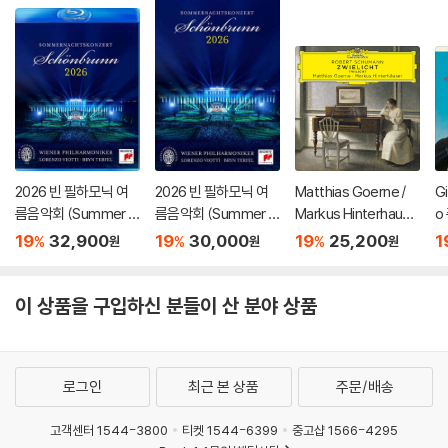
2026 빈 필하모닉 여
2026 빈 필하모닉 여
Matthias Goerne /
G
름음악회 (Summer Ni
름음악회 (Summer Ni
Markus Hinterhause
o
ght Concert 2026)
ght Concert 2026)
r 슈만: 황혼 (가곡집)
가
19
32,900
19
30,000
19
25,200
1
%
%
%
원
원
원
[Blu-ray]
[DVD]
(Schumann: Zwielic
집
ht)
S
이 상품을 구입하신 분들이 산 분야 상품
로그인
최근 본 상품
주문/배송
고객센터 1544-3800
티켓 1544-6399
중고샵 1566-4295