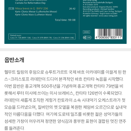
음반소개
헬무트 릴링의 후임으로 슈투트가르트 국제 바흐 아카데미를 이끌게 된 한
스-크리스토프 라데만이 드디어 본격적인 바흐 칸타타 녹음을 시작했다.
이번 음반은 종교개혁 500주년을 기념하며 종교개혁 칸타타 79번을 비
롯해서 루터 미사에 쓰이는 미사 브레비스, 칸타타 126번이 수록되었다.
라데만이 새롭게 조직한 게힝거 칸토라이 소속 시대악기 오케스트라가 첫
모습을 드러냈으며, 질버만의 옛 모델을 복원한 체임버 오르간으로 실내악
적인 아름다움을 더했다. 여기에 도로테 밀즈를 비롯한 젊은 성악가들의
섬세한 가창이 어우러져 정연한 양식감과 풍부한 표현이 결합된 멋진 연주
를 들려준다.