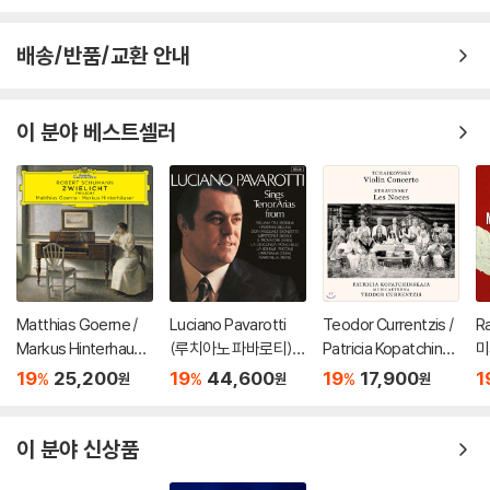
배송/반품/교환 안내
이 분야 베스트셀러
Matthias Goerne /
Luciano Pavarotti
Teodor Currentzis /
R
Markus Hinterhause
(루치아노 파바로티) -
Patricia Kopatchinsk
미
r 슈만: 황혼 (가곡집)
이탈리아 오페라 리마
aja 차이코프스키: 바이
ss
19
25,200
19
44,600
19
17,900
1
%
%
%
원
원
원
(Schumann: Zwielic
스터 (Tenor Arias Fr
올린 협주곡 / 스트라빈
3
ht)
om Italian Opera) [L
스키: 결혼 - 테오도르
P]
쿠렌치스
이 분야 신상품