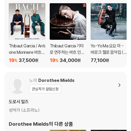
Thibaut Garcia / Anti
Thibaut Garcia 기타
Yo-Yo Ma 요요 마 -
one Moriniere 바흐:
로 연주하는 바흐 인스
바로크 첼로 음악집 (Si
골드베르크 변주곡 (B
퍼레이션 (Bach Inspir
mply Baroque) [청록
19
37,500
19
34,000
77,100
%
%
원
원
원
ach: Goldberg Variat
ations) [UHQCD]
컬러 2LP]
ions) [SACD Hybrid]
노래
Dorothee Mields
관심작가 알림신청
도로시 밀즈
성악가 (소프라노)
Dorothee Mields
의 다른 상품