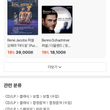
Rene Jacobs 퍼셀:
Benno Schachtner
오페라 '아더 왕' (Purc
퍼셀 / 다울랜드 / 토비
ell: King Arthur)
아스 흄의 노래 (Clear
19
39,000
19
18,100
%
%
원
원
or Cloudy - Purcell /
Dowland / Tobias H
더보기
ume)
관련 분류
CD/LP
클래식
보컬
보컬 (수입)
CD/LP
클래식
합창음악
합창음악 (수입)
CD/LP
스페셜샵
미리 듣기