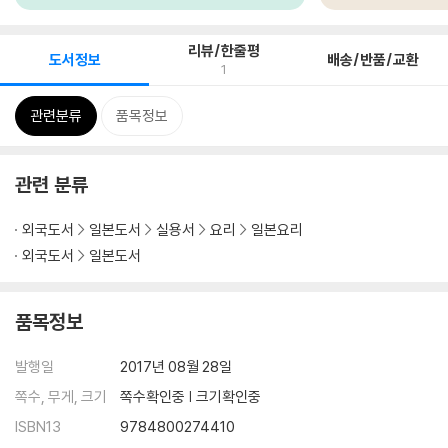
리뷰/한줄평
도서정보
배송/반품/교환
1
관련분류
품목정보
관련 분류
외국도서
일본도서
실용서
요리
일본요리
외국도서
일본도서
품목정보
발행일
2017년 08월 28일
쪽수, 무게, 크기
쪽수확인중 | 크기확인중
ISBN13
9784800274410