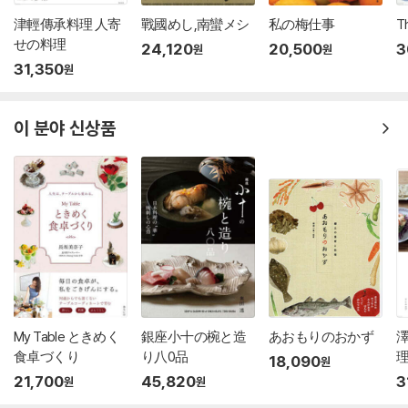
津輕傳承料理 人寄
戰國めし,南蠻メシ
私の梅仕事
T
せの料理
24,120
20,500
3
원
원
31,350
원
이 분야 신상품
My Table ときめく
銀座小十の椀と造
あおもりのおかず
食卓づくり
り八0品
理
18,090
원
21,700
45,820
3
원
원