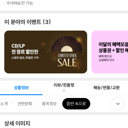
국내배송만 가능
이 분야의 이벤트
3
리뷰/한줄평
상품정보
배송/반품/교환
0
 소개
관련분류
품목정보
음반 속으로
상세 이미지