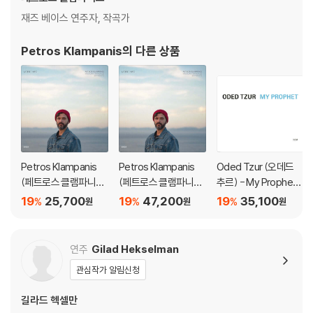
재즈 베이스 연주자, 작곡가
Petros Klampanis
의 다른 상품
Petros Klampanis
Petros Klampanis
Oded Tzur (오데드
(페트로스 클램파니스)
(페트로스 클램파니스)
추르) - My Prophet
- Latent Info
- Latent Info [LP]
[LP]
19
25,700
19
47,200
19
35,100
%
%
%
원
원
원
연주
Gilad Hekselman
관심작가 알림신청
길라드 헥셀만