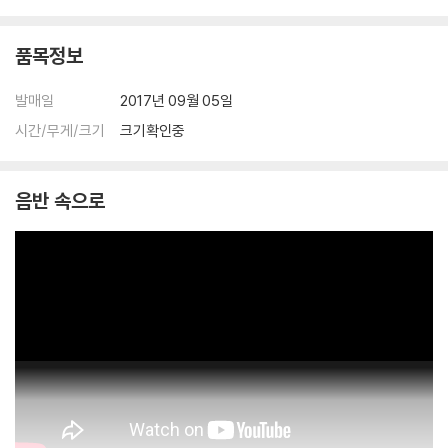
품목정보
발매일
2017년 09월 05일
시간/무게/크기
크기확인중
음반 속으로