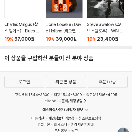
Charles Mingus (찰
Lionel Loueke / Dav
Steve Swallow (스티
스 밍거스) - Blues &
e Holland (리오넬 루
브 스왈로우) - WINTE
Roots [LP]
에케, 데이브 홀랜드) -
R SONGS
19
57,000
19
39,000
19
23,400
%
%
%
원
원
원
United [블랙 마블 컬
러 LP]
이 상품을 구입하신 분들이 산 분야 상품
로그인
최근 본 상품
주문/배송
고객센터 1544-3800
티켓 1544-6399
중고샵 1566-4295
eBook 1:1문의/채팅상담
예스이십사(주) 사업자 정보
이용약관
개인정보처리방침
청소년보호정책
PC버전
회사소개
거래처관계자께
도서홍보
광고