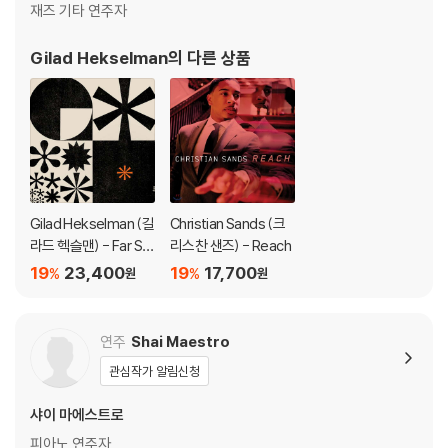
재즈 기타 연주자
Gilad Hekselman
의 다른 상품
Gilad Hekselman (길
Christian Sands (크
라드 헥슬맨) - Far Sta
리스찬 샌즈) - Reach
r
19
23,400
19
17,700
%
%
원
원
연주
Shai Maestro
관심작가 알림신청
샤이 마에스트로
피아노 연주자