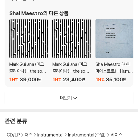
Shai Maestro
의 다른 상품
Mark Guiliana (마크
Mark Guiliana (마크
Shai Maestro (샤이
줄리아나) - the soun
줄리아나) - the soun
마에스트로) - Human
d of listening [일렉트
d of listening
[LP]
19
39,000
19
23,400
19
35,100
%
%
%
원
원
원
릭 블루 스월 컬러 LP]
더보기
관련 분류
CD/LP
재즈
Instrumental
Instrumental(수입)
베이스