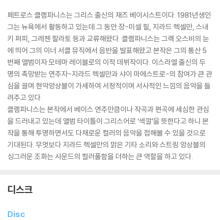
페트로스 클램파니스는 그리스 출신의 재즈 베이시스트이다. 1981년생인
그는 뉴욕에서 활동하고 있는데 그 동안 장-미셀 필, 지라드 헥셀만, 스내
키 퍼피, 그레첸 팔라토 등과 교류해왔다. 클램파니스는 그렉 오스비의 눈
에 띄어 그의 이너 서클 뮤직에서 음반을 발표해왔고 본작은 그의 통산 5
번째 앨범이자 모테마 레이블로의 이적 데뷔작이다. 이스라엘 출신의 두
명의 촉망받는 연주자-지라드 헥셀만과 샤이 마에스트로-의 참여가 큰 관
심을 끌며 현악앙상블이 가세하여 서정적이며 서사적인 느낌의 음악을 들
려주고 있다.
클램파니스는 본작에서 베이스 연주만큼이나 작곡과 편곡에 세심한 관심
을 드러내고 있는데 앨범 타이틀이 그리스어로 ‘색깔’을 뜻한다고 하니 본
작을 통해 투명하면서도 다채로운 컬러의 음악을 접해볼 수 있을 것으로
기대된다. 무엇보다 지라드 헥셀만의 맑은 기타 소리와 스트링 앙상블의
싱그러운 조화는 사운드의 컬러풀함을 더하는 큰 역할을 하고 있다.
디스크
Disc