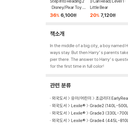
Step Into Reading 2
[I Can Read] Level 1 :
: Disney/Pixar Toy S
Little Bear
tory 5 : Bonnie's Ne
36
6,100
20
7,120
%
%
원
원
w Toy
책소개
In the middle of a big city, a boy named 
ways stay. But then Harry’ s parents tak
pier there. The answer to Harry’ s questi
for the first time in full color!
관련 분류
외국도서
유아/어린이
초급리더 EarlyRea
외국도서
Lexile®
Grade2 (140L-500L
외국도서
Lexile®
Grade3 (330L-700
외국도서
Lexile®
Grade4 (445L-810