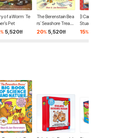
ry of a Worm: Te
The Berenstain Bea
[I Can Read] Level 1 :
Pinkalic
er's Pet
rs' Seashore Treasu
Stuart at the Library
Rules!
re [With Stickers]
0
5,520
20
5,520
15
4,080
18
8
%
%
%
%
원
원
원