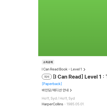
소득공제
I Can Read Book - Level 1
[I Can Read] Level 1 
외서
Paperback
바인딩/에디션 안내
Hoff, Syd / Hoff, Syd
HarperCollins
1985.05.01.