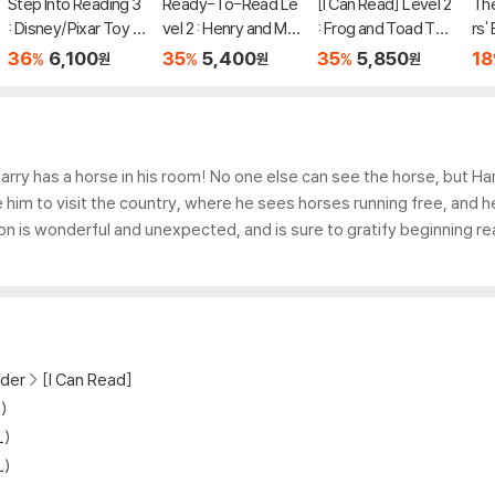
Step Into Reading 3
Ready-To-Read Le
[I Can Read] Level 2
The
: Disney/Pixar Toy S
vel 2 : Henry and Mu
: Frog and Toad Tog
rs'
tory 5 : Team Up!
dge The First Book
ether
ce 
36
6,100
35
5,400
35
5,850
18
%
%
%
원
원
원
Harry has a horse in his room! No one else can see the horse, but Har
e him to visit the country, where he sees horses running free, and 
on is wonderful and unexpected, and is sure to gratify beginning re
der
[I Can Read]
)
L)
L)