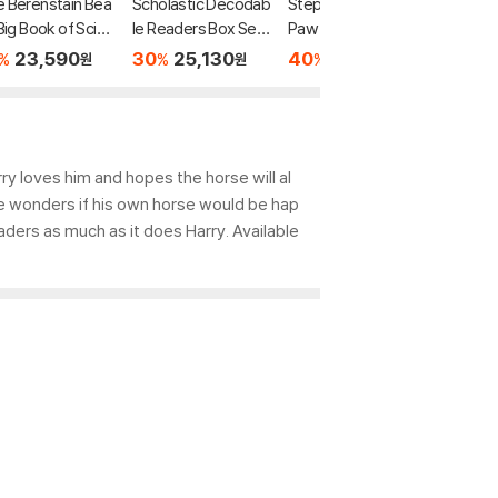
 Berenstain Bea
Scholastic Decodab
Step Into Reading :
Step In
 Big Book of Scien
le Readers Box Set
Paw Patrol Phonics
: The T
and Nature
Level A (StoryPlus
Box Set
oman
23,590
30
25,130
40
13,440
35
5
%
%
%
%
원
원
원
QR코드)
ry loves him and hopes the horse will al
he wonders if his own horse would be hap
aders as much as it does Harry. Available