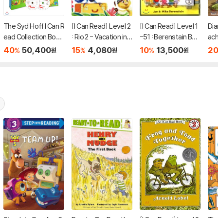
The Syd Hoff I Can R
[I Can Read] Level 2
[I Can Read] Level 1
Dia
ead Collection Box
: Rio 2 - Vacation in t
-51 : Berenstain Bea
ach
Set
he Wild
rs' Class Trip
40
50,400
15
4,080
10
13,500
2
%
%
%
원
원
원