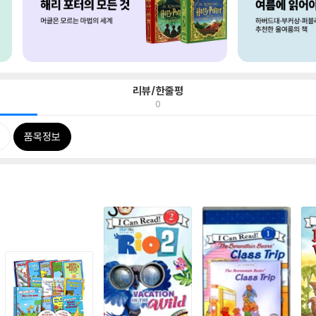
리뷰/한줄평
0
품목정보