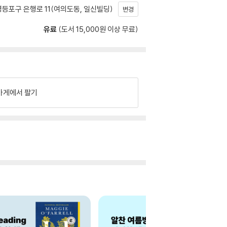
등포구 은행로 11(여의도동, 일신빌딩)
변경
유료
(도서 15,000원 이상 무료)
가게에서 팔기