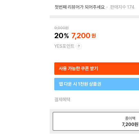
첫번째 리뷰어가 되어주세요
판매지수
174
9,000
원
20
7,200
YES포인트
사용 가능한 쿠폰 받기
앱 다운 시 1천원 상품권
결제혜택
종이책
7,200
원