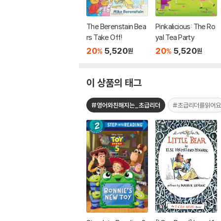
The Berenstain Bea
Pinkalicious: The Ro
rs Take Off!
yal Tea Party
20
5,520
20
5,520
%
%
원
원
이 상품의 태그
#영어와친해지는_초급리더
#초급리더를읽어요