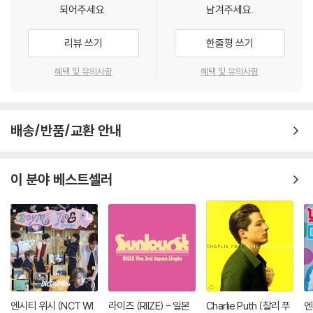
되어주세요.
남겨주세요.
리뷰 쓰기
한줄평 쓰기
혜택 및 유의사항
혜택 및 유의사항
배송/반품/교환 안내
이 분야 베스트셀러
엔시티 위시 (NCT WI
라이즈 (RIIZE) - 일본
Charlie Puth (찰리 푸
엔