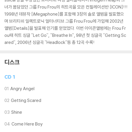
녀가 몸담았던 그룹 Frou Frou의 히트곡을 모은 컨필레이션반 [ICON]!!!
1998년 데뷰작 [iMegaphone]를 포함해 3장의 솔로 앨범을 발표했으
며 브리티쉬 일렉트로닉 얼터너티브 그룹 Frou Frou에 가입해 2002년
앨범[Details]을 발표해 인기를 얻었었다. 이번 아이콘앨범에는 Frou Fr
ou때 히트 싱글 ''Let Go'', ''Breathe In'', 98년 첫 싱글곡 ''Getting Sc
ared'', 2006년 싱글곡 ''Headlock''등 총 12곡 수록!
디스크
CD 1
01
Angry Angel
02
Getting Scared
03
Shine
04
Come Here Boy