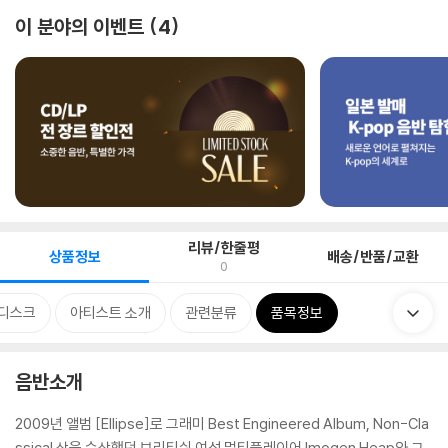
이 분야의 이벤트
4
리뷰/한줄평
상품정보
배송/반품/교환
0
디스크
아티스트 소개
관련분류
품목정보
음반소개
2009년 앨범 [Ellipse]로 그래미 Best Engineered Album, Non-Cla
ssical 상을 수상했던 브리티쉬 여성 멀티플레이어 Imogen Heap와 그