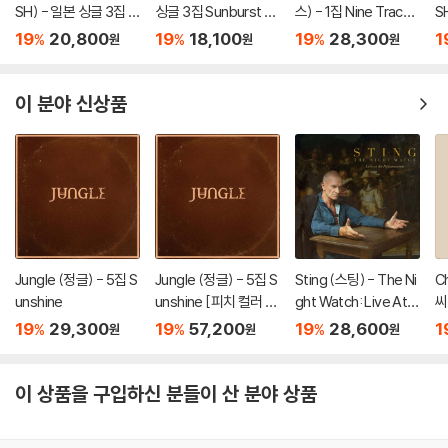
SH) - 일본 싱글 3집 Y
싱글 3집 Sunburst [I
스) - 1집 Nine Track
S
O-I-DON! / BOY ME
NITIAL PRESS]
Mind [LP]
O
19
20,800
19
18,100
19
28,300
1
%
%
%
원
원
원
ETS GIRL [통상판 BO
E
Y MEETS GIRL Ver.]
r.]
이 분야 신상품
Jungle (정글) - 5집 S
Jungle (정글) - 5집 S
Sting (스팅) - The Ni
C
unshine
unshine [피치 컬러 L
ght Watch: Live At T
씨
P]
he Rijksmuseum
F
19
29,300
19
57,200
19
28,600
1
%
%
%
원
원
원
테
이 상품을 구입하신 분들이 산 분야 상품