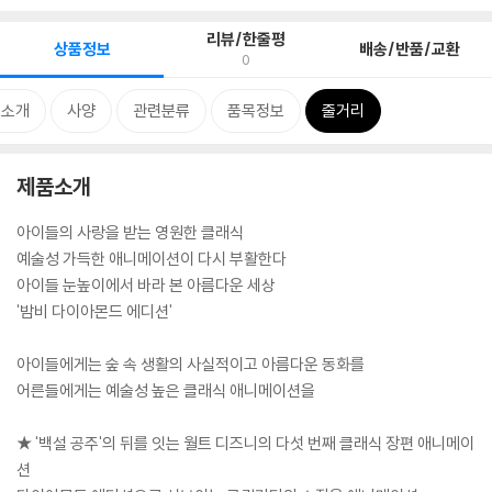
리뷰/한줄평
상품정보
배송/반품/교환
0
품소개
사양
관련분류
품목정보
줄거리
제품소개
아이들의 사랑을 받는 영원한 클래식
예술성 가득한 애니메이션이 다시 부활한다
아이들 눈높이에서 바라 본 아름다운 세상
'밤비 다이아몬드 에디션'
아이들에게는 숲 속 생활의 사실적이고 아름다운 동화를
어른들에게는 예술성 높은 클래식 애니메이션을
★ '백설 공주'의 뒤를 잇는 월트 디즈니의 다섯 번째 클래식 장편 애니메이
션