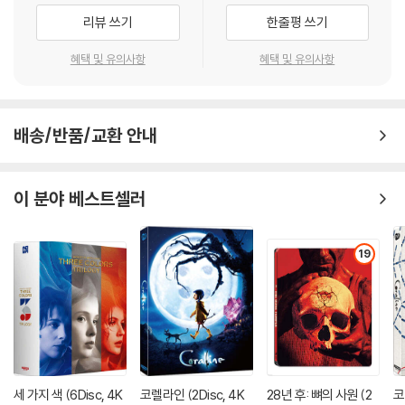
로 인한 반품/교환이 가능합니다.
리뷰 쓰기
한줄평 쓰기
※ 교환/반품 안내
혜택 및 유의사항
혜택 및 유의사항
1) 불량으로 인한 교환/반품 요청 시에는 불량 확인을 위해 개봉 시의 동영
상을 요청할 수 있으며, 동영상이 없는 경우 교환/반품이 제한될 수 있습니
다.
관련 사진과 동영상 및 재생 기기 모델명을 첨부하여 첨부하여 고객센터에
배송/반품/교환 안내
문의 바랍니다.
2) 사양 오인지, 오 구매, 변심 사유로의 반품은 제품 개봉 전에만 운임비
이 분야 베스트셀러
부담 후 처리 가능합니다.
3) 스틸북 한정판, 초회 한정판의 경우 제작 수량이 한정되어 있고, 택배
이동 과정에서의 손상이 발생하면, 재 판매가 어려우므로 신중한 구매 선
19
택을 부탁드립니다.
4) 한정판 상품의 변심, 오구매로 인한 반품은 회송된 상품의 상태 확인 후
진행이 가능합니다. 택배 이동 중 파손이 발생하지 않도록 완충 포장을 부
탁드립니다.
세 가지 색 (6Disc, 4K
코렐라인 (2Disc, 4K
28년 후: 뼈의 사원 (2
코