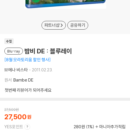
파트너샵
공유하기
수입
밤비 DE : 블루레이
Blu-ray
8월 모라토리움 할인 행사
브에나 비스타
2011.02.23.
원서
Bambe DE
첫번째 리뷰어가 되어주세요
27,500
원
27,500
YES포인트
280원 (1%)
마니아추가적립