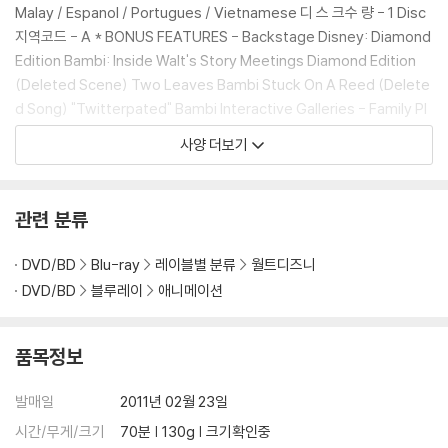
Malay / Espanol / Portugues / Vietnamese 디 스 크수 량 - 1 Disc
※ 4K블루레이, 3D 블루레이 재생 관련 안내
지역코드 - A * BONUS FEATURES - Backstage Disney: Diamond
1) 4K UHD 디스크는 대용량의 데이터 전송이 필요하므로 4K전용 플레
Edition Bambi: Inside Walt's Story Meetings Diamond Edition
이어를 사용하셔야 합니다. 더불어 플레이어 소프트웨어 최신 버전의 업데
(Deleted Scene) Two Leaves Bambi Stuck On A Reed (Delete
이트, 대용량 케이블 사용이 필수입니다.
d Song) "Twitterpated" Bambi Interactive Galleries - Family Pl
2) 3D 블루레이는 전용 플레이어와 3D 지원 TV를 통해서만 재생 가능합
ay: Games & Activities Disney's Big Book Of Knowledge: Bam
사양 더보기
니다.
bi Edition - Classic DVD Bonus Features Winter Grass Bambi's
First Snow The Making Of Bambi: A Prince Is Born Tricks Of Th
※ 아웃케이스/구성품/포장 상태
e Trade Inside The Disney Archives "The Old Mill": Animated S
관련 분류
1) 제작/배송 과정에서 경미한 아웃케이스 주름, 모서리 눌림 및 갈라짐이
hort (1937) Original Theatrical Trailer (1942) - Sneak Peeks
발생할 수 있습니다. 반품을 원하실 경우 미개봉 상태로 문의 부탁드립니
DVD/BD
Blu-ray
레이블별 분류
월트디즈니
다.
DVD/BD
블루레이
애니메이션
2) 스틸북 케이스 제작 과정에서 기포 혹은 경미한 인쇄 오류가 발생할 수
있습니다.
3) 렌티큘러 스틸북의 경우, 보호필름이 붙어 판매되기도 합니다. 보호필
품목정보
름 손상에 의한 교환/반품은 불가합니다.
4) 본품 보호를 위해 노란색의 카톤 박스로 재포장한 경우, 카톤박스 손상
발매일
2011년 02월 23일
에 의한 교환/반품은 불가합니다.
시간/무게/크기
70분 | 130g | 크기확인중
5) 아웃케이스/구성품/포장 상태 불량에 의한 교환/반품 신청시 불량 확