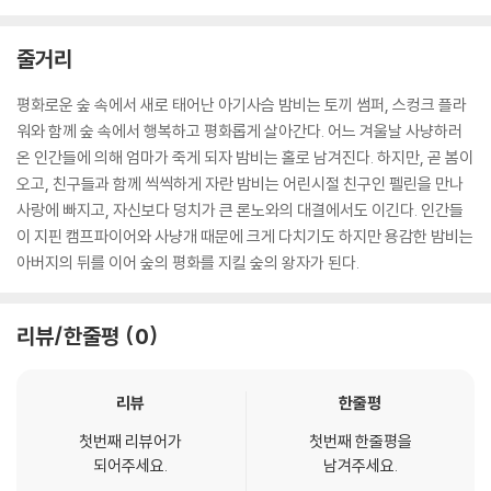
인을 위해 개봉 시의 동영상을 요청할 수 있으며, 동영상이 없는 경우 교
환/반품이 제한될 수 있습니다.
줄거리
※ 디스크 재생 불량
평화로운 숲 속에서 새로 태어난 아기사슴 밤비는 토끼 썸퍼, 스컹크 플라
1) 기기 문제로 인해 발생하는 재생 불량 현상에 대해서는 반품/교환이 불
워와 함께 숲 속에서 행복하고 평화롭게 살아간다. 어느 겨울날 사냥하러
가하니 최신 소프트웨어로 업데이트된 DVD/BD 전용 기기에서 재생하실
온 인간들에 의해 엄마가 죽게 되자 밤비는 홀로 남겨진다. 하지만, 곧 봄이
것을 권유해 드립니다.
오고, 친구들과 함께 씩씩하게 자란 밤비는 어린시절 친구인 펠린을 만나
2) 정전기와 먼지로 인해 재생이 원활하지 않은 경우가 있습니다. 디스크
사랑에 빠지고, 자신보다 덩치가 큰 론노와의 대결에서도 이긴다. 인간들
를 마른 천으로 닦으시거나, DVD 클리너 등 전용 제품을 이용하면 대부분
이 지핀 캠프파이어와 사냥개 때문에 크게 다치기도 하지만 용감한 밤비는
해결됩니다.
아버지의 뒤를 이어 숲의 평화를 지킬 숲의 왕자가 된다.
3) 일부 PC 연결형 ODD의 경우 호환 상의 문제로 정상적인 디스크도 재
생이 불가능한 경우가 있습니다. 독립형 전용 플레이어 사용을 권장드리
리뷰/한줄평
0
며, ODD 사용으로 인한 재생 불량의 경우 교환 시에도 동일한 오류가 발
생할 수 있음을 알려드립니다.
리뷰
한줄평
※ 디스크 외관 불량
디스크에 미세한 잔 흠집이 남아있거나 인쇄 면이 깨끗하지 않은 경우가
첫번째 리뷰어가
첫번째 한줄평을
되어주세요.
남겨주세요.
있으며, 상품의 불량이 아닙니다. 단, 재생에 이상이 있는 경우에는 불량으