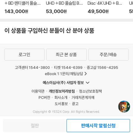
+ BD 렌티큘러 풀슬립
UHD + BD 풀슬립 B T
Disc: 4K UHD + BD
U
트릴로지 박스 한정판)
ype 500장 한정판) :
스틸북 한정판) : 블루
풀
143,000
53,000
49,500
5
원
원
원
: 블루레이
블루레이
레이
한
이 상품을 구입하신 분들이 산 분야 상품
로그인
최근 본 상품
주문/배송
고객센터 1544-3800
티켓 1544-6399
중고샵 1566-4295
eBook 1:1문의/채팅상담
예스이십사(주) 사업자 정보
이용약관
개인정보처리방침
청소년보호정책
PC버전
회사소개
거래처관계자께
도서홍보
광고
Copyright © YES24 Corp. All Rights Reserved.
MATOM9
절판
판매시작 알림신청