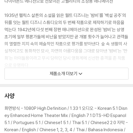
다이아몬드 에디션으로 선보이는 고퀄리티의 소장용 애니메이션
1935년 펠릭스 살튼의 소설을 읽은 월트 디즈니는 '밤비'를 '백설 공주'의
뒤를 잇는 월트 디즈니 스튜디오의 두 번째 작품으로 제작하기로 마음을
먹는다. 1942년에 다섯 번째 장편 애니메이션으로 완성된 '밤비'는 상영
초기에 일부 평론가들에 비난을 받았지만 곧 개봉 횟수가 늘어나고 관객들
의 열렬한 지지 속의 예술적인 작품으로 평가를 받아낸다. 숲 속 생활의 사
실적이고도 동화적인 묘사, 자연의 아름다움을 그대로 담아낸 '밤비'는 '만
화'는 아이들용이라고 무시 당하던 당시 영화계에 신선한 충격을 준 작품
으로 유명하다.
제품소개 더보기
2011년 소개되는 다이아몬드 에디션 DVD에는 '밤비'의 제작에 관련된 자
세한 이야기들을 들어볼 수 있는 제작 뒷이야기를 비롯한 110분의 다큐멘
터리 영상을 수록하고 있어 디지털 마스터링된 본편 영화와 함께 고퀄리티
사양
의 작품으로 다시 태어났다. 특히 아이들의 눈높이에서 제작된 어린 밤비
가 경험하는 숲 속 체험은 '밤비'가 제작 60년이 지난 지금 시점에서도 영
화면방식 - 1080P High Definition / 1.33:1 오디오 - Korean 5.1 Disn
원한 고전으로 인정받을 수 있는 이류를 직접 체험할 수 있다.
ey Enhanced Home Theater Mix / English 7.1 DTS-HD Espanol
5.1 / Portugues 5.1 / Chinese1 5.1 / Thai 5.1 / Chinese2 2.0 자막 -
Korean / English / Chinese 1, 2, 3, 4 / Thai / Bahasa Indonesia /
DVD/ Blu-ray 구매시 참고 사항 안내드립니다.