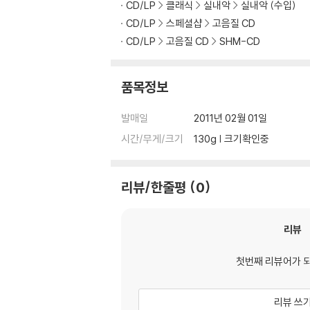
CD/LP
클래식
실내악
실내악 (수입)
CD/LP
스페셜샵
고음질 CD
CD/LP
고음질 CD
SHM-CD
품목정보
발매일
2011년 02월 01일
시간/무게/크기
130g | 크기확인중
리뷰/한줄평
0
리뷰
첫번째 리뷰어가 
리뷰 쓰