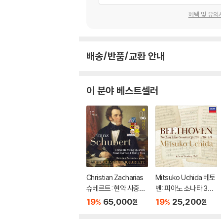
혜택 및 유의
배송/반품/교환 안내
이 분야 베스트셀러
Christian Zacharias
Mitsuko Uchida 베토
슈베르트: 현악 사중주
벤: 피아노 소나타 30-
전곡 외 (Schubert: C
32번 (Beethoven: Pi
19
65,000
19
25,200
%
%
원
원
omplete String Quar
ano Sonatas Opp 10
tets, Trout Quintet
9 110 & 111)