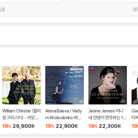
사항
혜
William Christie (윌리
Alena Baeva / Vady
Janine Jansen 야니
Gau
엄 크리스티) - 라모의
m Kholodenko 베토
네 얀센이 연주하는 12
티에
바이올린 (Le Violon
벤: 바이올린 소나타 5
개의 스트라디바리 (12
집 
19
26,900
19
22,900
19
22,300
19
%
%
%
원
원
원
De Rameau)
번 '봄', 9번 '크로이처',
Stradivari)
3번 (Beethoven: Vio