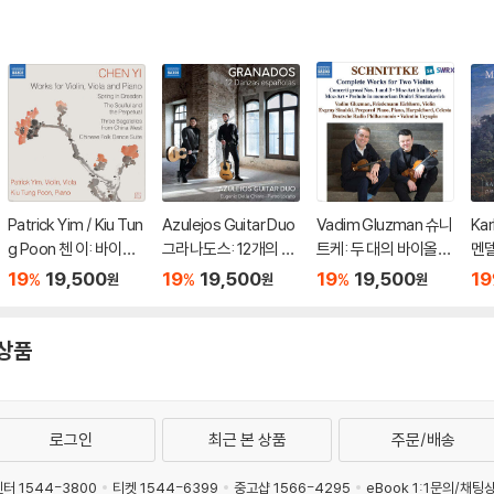
lin Sonatas Nos. 5 "S
pring", 9 'Kreutzer" &
3)
Patrick Yim / Kiu Tun
Azulejos Guitar Duo
Vadim Gluzman 슈니
Kar
g Poon 첸 이: 바이올
그라나도스: 12개의 스
트케: 두 대의 바이올린
멘
린, 비올라, 피아노 작
페인 무곡, 스페인 카프
을 위한 작품집 (Schni
영감
19
19,500
19
19,500
19
19,500
19
%
%
%
원
원
원
품집 (Chen Yi: Works
리초 (두 대의 기타를
ttke: Complete Wor
품 M
For Violin, Viola And
위한 편곡) (Granado
ks For Two Violins)
pir
Piano)
s: 12 Danzas Espano
D H
 상품
las)
로그인
최근 본 상품
주문/배송
터 1544-3800
티켓 1544-6399
중고샵 1566-4295
eBook 1:1문의/채팅