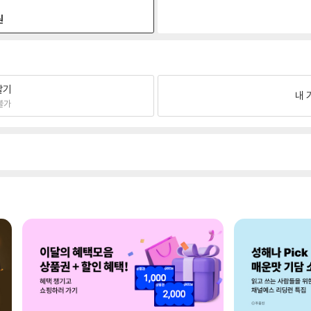
원
팔기
내 
불가