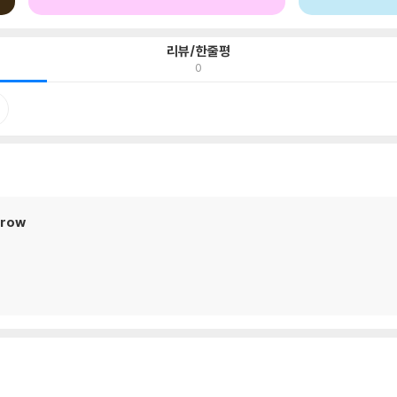
리뷰/한줄평
0
orow