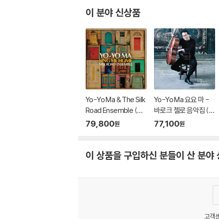
& String Trios)
이 분야 신상품
Yo-Yo Ma & The Silk
Yo-Yo Ma 요요 마 -
Road Ensemble (요
바로크 첼로 음악집 (Si
요 마 & 실크로드 앙상
mply Baroque) [청록
79,800
77,100
원
원
블) - Sing Me Home
컬러 2LP]
[블루 컬러 2LP]
이 상품을 구입하신 분들이 산 분야
고객센