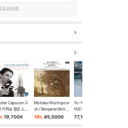
택 및 유의사항
tier Capucon 고
Mstislav Rostropovi
Yo-Yo Ma 요요 마 -
 카퓌송 첼로 소품
ch / Benjamin Britte
바로크 첼로 음악집 (Si
(Emotions)
n 슈베르트: 아르페지
mply Baroque) [청록
19,700
19
45,500
77,100
%
%
원
원
원
오네 소나타 / 브리지:
컬러 2LP]
첼로 소나타 [LP]