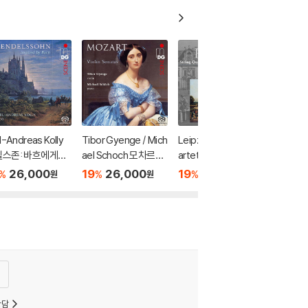
l-Andreas Kolly
Tibor Gyenge / Mich
Leipziger Streichqu
델스존: 바흐에게서
ael Schoch 모차르트:
artett 하이든: 현악 사
을 얻은 피아노 작
바이올린 소나타집 (M
중주 22집 (Haydn: St
26,000
19
26,000
19
23,400
%
%
%
원
원
원
endelssohn Ins
ozart: Violin Sonata
ring Quartets Vol.22
ed By Bach) [SAC
s) [SACD Hybrid]
- Op.76 No.1, 5, 6)
ybrid]
상담