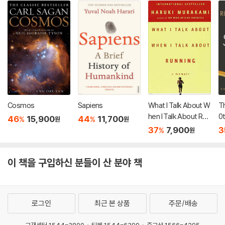
Cosmos
Sapiens
What I Talk About W
Th
hen I Talk About Run
0t
46
15,900
44
11,700
%
%
원
원
ning
io
37
7,900
3
%
원
이 책을 구입하신 분들이 산 분야 책
로그인
최근 본 상품
주문/배송