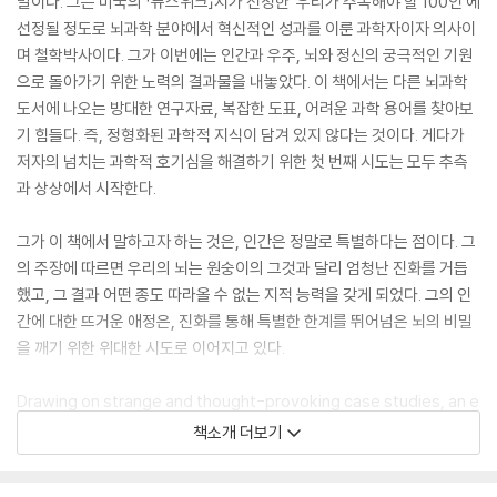
말이다. 그는 미국의 「뉴스위크」지가 선정한 ‘우리가 주목해야 할 100인’에
선정될 정도로 뇌과학 분야에서 혁신적인 성과를 이룬 과학자이자 의사이
며 철학박사이다. 그가 이번에는 인간과 우주, 뇌와 정신의 궁극적인 기원
으로 돌아가기 위한 노력의 결과물을 내놓았다. 이 책에서는 다른 뇌과학
도서에 나오는 방대한 연구자료, 복잡한 도표, 어려운 과학 용어를 찾아보
기 힘들다. 즉, 정형화된 과학적 지식이 담겨 있지 않다는 것이다. 게다가
저자의 넘치는 과학적 호기심을 해결하기 위한 첫 번째 시도는 모두 추측
과 상상에서 시작한다.
그가 이 책에서 말하고자 하는 것은, 인간은 정말로 특별하다는 점이다. 그
의 주장에 따르면 우리의 뇌는 원숭이의 그것과 달리 엄청난 진화를 거듭
했고, 그 결과 어떤 종도 따라올 수 없는 지적 능력을 갖게 되었다. 그의 인
간에 대한 뜨거운 애정은, 진화를 통해 특별한 한계를 뛰어넘은 뇌의 비밀
을 깨기 위한 위대한 시도로 이어지고 있다.
Drawing on strange and thought-provoking case studies, an e
minent neurologist offers unprecedented insight into the evol
책소개 더보기
ution of the uniquely human brain.