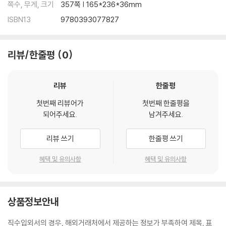
쪽수, 무게, 크기
357쪽 | 165*236*36mm
ISBN13
9780393077827
리뷰/한줄평
0
리뷰
한줄평
첫번째 리뷰어가
첫번째 한줄평을
되어주세요.
남겨주세요.
리뷰 쓰기
한줄평 쓰기
혜택 및 유의사항
혜택 및 유의사항
상품정보안내
직수입외서의 경우, 해외거래처에서 제공하는 정보가 부족하여 제목, 표