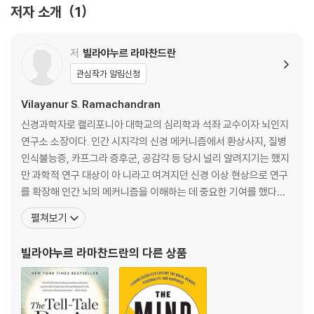
V. S. Ramachandran is at the forefront of his field-so much so
저자 소개
1
that Richard Dawkins dubbed him the "Marco Polo of neurosci
ence." Now, in a major new work, Ramachandran sets his sight
저
빌라야누르 라마찬드란
s on the mystery of human uniqueness. Taking us to the fronti
ers of neurology, he reveals what baffling and extreme case s
관심작가 알림신청
tudies can teach us about normal brain function and how it ev
Vilayanur S. Ramachandran
olved. Synesthesia becomes a window into the brain mechani
sms that make some of us more creative than others. And aut
신경과학자로 캘리포니아 대학교의 심리학과 석좌 교수이자 뇌인지
ism?for which Ramachandran opens a new direction for treat
연구소 소장이다. 인간 시지각의 신경 메커니즘에서 환상사지, 질병
ment?gives us a glimpse of the aspect of being human that w
인식불능증, 카프그라 증후군, 공감각 등 당시 널리 알려지기는 했지
e understand least: self-awareness. Ramachandran tackles t
만 과학적 연구 대상이 아 니라고 여겨지던 신경 이상 현상으로 연구
he most exciting and controversial topics in neurology with a s
를 확장해 인간 뇌의 메커니즘을 이해하는 데 중요한 기여를 했다고
toryteller's eye for compelling case studies and a researche
평가 받는다. 《뉴스위크》는 21세기 가장 주목해야 할 뛰어난 인물 10
펼쳐보기
r's flair for new approaches to age-old questions. Tracing the
0인 중 한 명으로 그를 선정하기도 했다. 지은 책으로 《라마찬드란 박
strange links between neurology and behavior, this book unve
사의 두뇌 실험실》 등이 있다. 1948년 버트런드 러셀로부터 시작된
빌라야누르 라마찬드란
의 다른 상품
ils a wealth of clues into the deepest mysteries of the human
권위 있는 영국 BBC 의 리스 강의Rei
brain. 15 black-and-white illustrations .