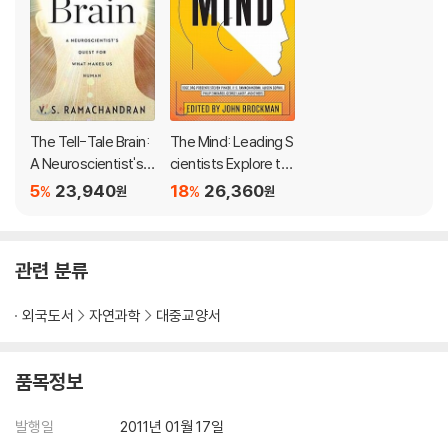
The Tell-Tale Brain:
The Mind: Leading S
A Neuroscientist's
cientists Explore th
Quest for What Mak
e Brain, Memory, Pe
5
23,940
18
26,360
%
%
원
원
es Us Human
rsonality, and Happi
ness
관련 분류
외국도서
자연과학
대중교양서
품목정보
발행일
2011년 01월 17일