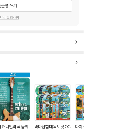
한줄평 쓰기
택 및 유의사항
 캐니언의 록 음악
바다탐험대 옥토넛 OC
다이노소어 트레인 Din