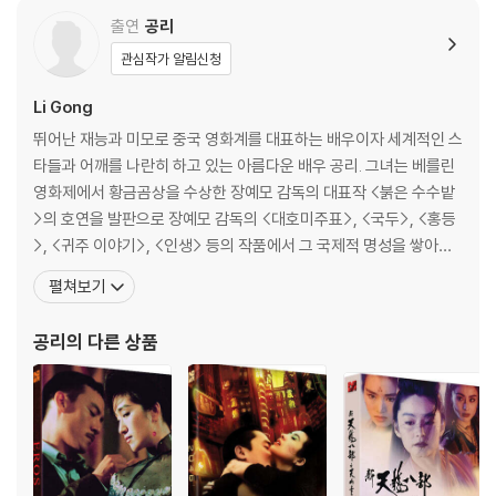
출연
공리
관심작가 알림신청
Li Gong
뛰어난 재능과 미모로 중국 영화계를 대표하는 배우이자 세계적인 스
타들과 어깨를 나란히 하고 있는 아름다운 배우 공리. 그녀는 베를린
영화제에서 황금곰상을 수상한 장예모 감독의 대표작 <붉은 수수밭
>의 호연을 발판으로 장예모 감독의 <대호미주표>, <국두>, <홍등
>, <귀주 이야기>, <인생> 등의 작품에서 그 국제적 명성을 쌓아왔
다. 이 밖에도 제레미 아이언스가 상대역으로 출연한 웨인 왕 감독의
펼쳐보기
<차이니즈 박스>, 첸 카이커 감독의 <패왕별희>, <풍월>, <시황제
암살> 등의 작품에 출연했다. 1992년 피플지 선정 ‘가장 아름다운 5
공리
의 다른 상품
0인’ 중 한 명으로 뽑힌 바 있는