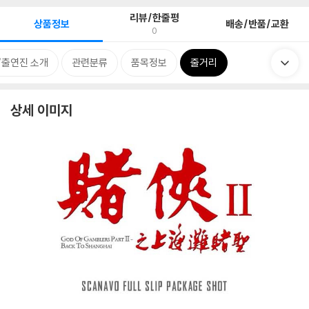
리뷰/한줄평
상품정보
배송/반품/교환
0
/출연진 소개
관련분류
품목정보
줄거리
상세 이미지