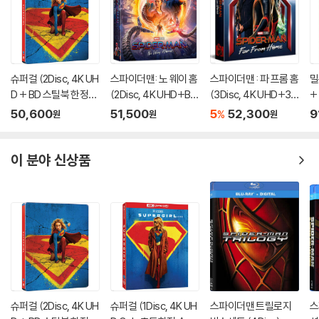
슈퍼걸 (2Disc, 4K UH
스파이더맨: 노 웨이 홈
스파이더맨 : 파 프롬 홈
밀
D + BD 스틸북 한정
(2Disc, 4K UHD+BD
(3Disc, 4K UHD+3D
+
판) (펀치) : 블루레이
렌티큘러 풀슬립 B1 스
+BD 렌티큘러 풀슬립
에
50,600
51,500
5
52,300
9
%
원
원
원
틸북 넘버링 한정판) :
B1 스틸북 넘버링 한정
블루레이
판) : 블루레이
이 분야 신상품
슈퍼걸 (2Disc, 4K UH
슈퍼걸 (1Disc, 4K UH
스파이더맨 트릴로지
스