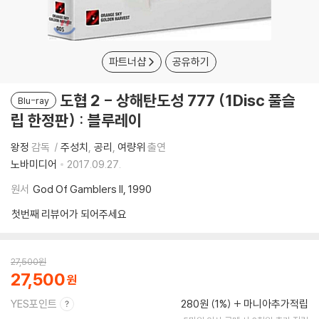
파트너샵
공유하기
도협 2 - 상해탄도성 777 (1Disc 풀슬
Blu-ray
립 한정판) : 블루레이
왕정
감독
주성치
공리
여량위
출연
노바미디어
2017.09.27.
원서
God Of Gamblers II, 1990
첫번째 리뷰어가 되어주세요
27,500
원
27,500
YES포인트
280원 (1%)
마니아추가적립