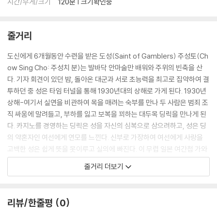
시간/무게/크기
120분 | 크기확인중
줄거리
도신에게 6개월동안 수련을 받은 도성(Saint of Gamblers) 주성토(Ch
ow Sing Cho: 주성치 분)는 발바닥 안마술만 배워와 주위의 빈축을 산
다. 기자 회견이 있던 밤, 돌아온 대군과 서로 초능력을 최고로 집약하여 결
투하던 중 성은 타임 터널을 통해 1930년대의 상해로 가게 된다. 1930년
상해-여기서 실연을 비관하여 목을 매려는 숙부를 만나 두 사람은 범죄 조
직 싸움에 말려들고, 부하를 잃고 보복을 꾀하는 대두목 딩릭을 만나게 된
다. 카지노를 경영하는 딩릭은 성을 자신의 심복으로 삼으려하고, 성은 딩
의 약혼자인 여선에게 연모를 느낀다. 신부로 가장하여 여선에게 사랑을
고백한 성은 쉽게 뜻을 못이루고 실의에 빠진다. 이 무렵 일본 여간첩 가와
시마가 딩릭의 카지노에 대군을 거느리고 나타나 대군의 초능력으로 딩을
줄거리 더보기
멸망시키려고 한다. 첫 대결에서 패한 가와시마는 10일 후 카드로 재대결
할 것을 선언하고 물러간다. 일본인을 무찌른 축하 파티에서 딩선생이 여
선과의 약혼을 발표하자 성은 상사병이 걸려버린다. 딩은 10일후 다가올
리뷰/한줄평
0
결전을 생각하여 여선의 쌍동이 동생 여몽을 데려와 완쾌시킨다. 딩은 할