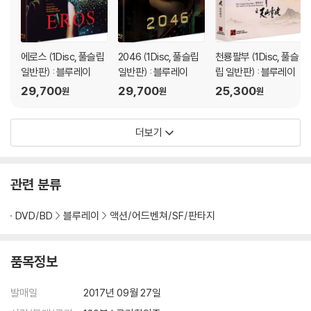
에로스 (1Disc, 풀슬립
2046 (1Disc, 풀슬립
천룡팔부 (1Disc, 풀슬
일반판) : 블루레이
일반판) : 블루레이
립 일반판) : 블루레이
29,700
29,700
25,300
원
원
원
더보기
관련 분류
DVD/BD
블루레이
액션/어드벤쳐/SF/판타지
품목정보
발매일
2017년 09월 27일