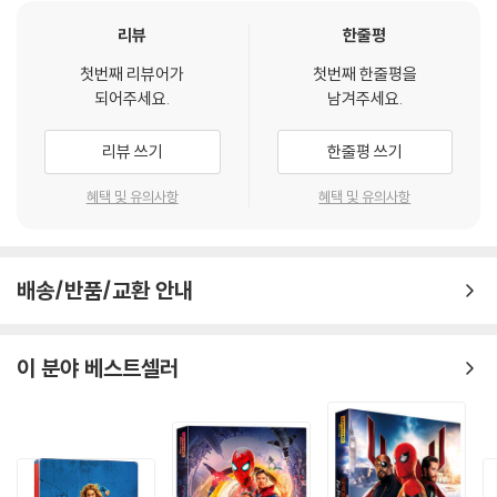
아버지에게 기계를 내주고 신세를 진 성은 충성을 다할 것을 결심한다. 그
러던 어느날 성과 할아버지는 일본인들에게 붙잡히고 딩을 죽이려는 지령
리뷰
한줄평
을 받는다. 성은 딩이 죽은 것처럼 꾸며서 난국을 피하려 하지만 믿지 않는
첫번째 리뷰어가
첫번째 한줄평을
여자 일당을 카지노 대결에 성이 못나가게 하려고 이들을 가둔다. 결전의
되어주세요.
남겨주세요.
날이 왔다. 성과 할아버지는 탈출을 하는데, 오가행이 인솔하는 경찰특공
대가 이들을 구출한다. 성은 무사히 카지노 장으로 오고 일본군이 데려온
리뷰 쓰기
한줄평 쓰기
프랑스의 도성과 치열한 마지막 승부를 벌이게 된다. 이 자리에서 마음을
바로잡은 대군에 의해 성은 이기게 되고, 그 초능력의 힘으로 다시 타임 터
혜택 및 유의사항
혜택 및 유의사항
널로 빨려들어간다. 현재로 돌아온 성은 도박 기술을 연마하여 새로운 카
지노판을 위해 미국으로 떠난다. 또 어떤 여자와 사랑에 빠질 것인지.
배송/반품/교환 안내
이 분야 베스트셀러