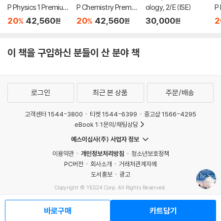
P Physics 1 Premium
P Chemistry Premiu
ology, 2/E (ISE)
P
Prep, 13th Edition: 5
m Prep, 28th Editio
Pr
20
42,560
20
42,560
30,000
2
%
%
원
원
원
Practice Tests + Di
n: 7 Practice Tests
Pr
gital Practice Online
+ Digital Practice On
gi
+ Content Review
line + Content Revie
+
이 책을 구입하신 분들이 산 분야 책
w
로그인
최근 본 상품
주문/배송
고객센터 1544-3800
티켓 1544-6399
중고샵 1566-4295
eBook 1:1문의/채팅상담
예스이십사(주) 사업자 정보
이용약관
개인정보처리방침
청소년보호정책
PC버전
회사소개
거래처관계자께
도서홍보
광고
Copyright © YES24 Corp. All Rights Reserved.
MATOM14
바로구매
카트담기