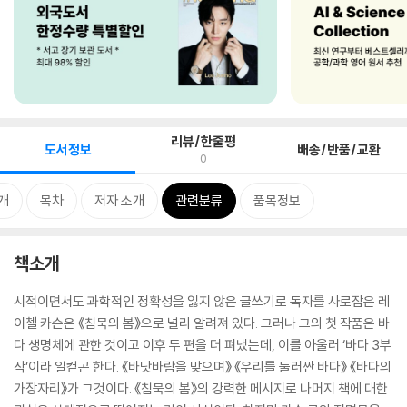
리뷰/한줄평
도서정보
배송/반품/교환
0
개
목차
저자 소개
관련분류
품목정보
책소개
시적이면서도 과학적인 정확성을 잃지 않은 글쓰기로 독자를 사로잡은 레
이첼 카슨은 《침묵의 봄》으로 널리 알려져 있다. 그러나 그의 첫 작품은 바
다 생명체에 관한 것이고 이후 두 편을 더 펴냈는데, 이를 아울러 ‘바다 3부
작’이라 일컫곤 한다. 《바닷바람을 맞으며》 《우리를 둘러싼 바다》 《바다의
가장자리》가 그것이다. 《침묵의 봄》의 강력한 메시지로 나머지 책에 대한