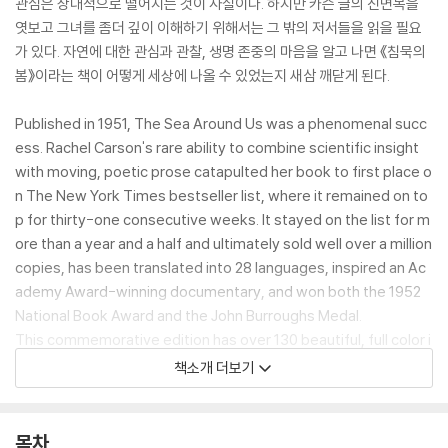
관심은 상대적으로 떨어지는 것이 사실이다. 하지만 카슨 글의 진면목을
엿보고 그녀를 좀더 깊이 이해하기 위해서는 그 밖의 저서들을 읽을 필요
가 있다. 자연에 대한 관심과 관찰, 생명 존중의 마음을 알고 나면 《침묵의
봄》이라는 책이 어떻게 세상에 나올 수 있었는지 새삼 깨닫게 된다.
Published in 1951, The Sea Around Us was a phenomenal succ
ess. Rachel Carson's rare ability to combine scientific insight
with moving, poetic prose catapulted her book to first place o
n The New York Times bestseller list, where it remained on to
p for thirty-one consecutive weeks. It stayed on the list for m
ore than a year and a half and ultimately sold well over a million
copies, has been translated into 28 languages, inspired an Ac
ademy Award-winning documentary, and won both the 1952
National Book Award and the John Burroughs Medal.
This commemorative edition has over 130 beautiful, full color i
llustrations from all over the world--everything from breachin
책소개 더보기
g whales, Christmas Tree worms and phosphorescent shrimp,
to fur seals, flashlight fish, and giant squid. The volume featur
es a foreword by Carl Safina, a founder of the Blue Ocean Insti
목차