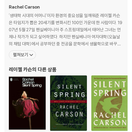
11. The Moving Tides 187
Rachel Carson
Part 3 Man and the Sea About Him
'생태학 시대의 어머니'이자 환경의 중요성을 일깨워준 레이첼 카슨
12. The Global Thermostat 207
은 타임지가 뽑은 20세기를 변화시킨 100인 가운데 한 사람이다. 19
13. Wealth from the Salt Seas 229
07년 5월 27일 펜실베이니아 주 스프링데일에서 태어난 그녀는 언
14. The Encircling Sea 243
제나 작가가 되고 싶어하였다. 하지만 펜실베니아 여자대학(오늘날
Afterword
의 채텀 대학)에서 공부하던 중 전공을 문학에서 생물학으로 바꾸었
by Brian J. Skinner 260
는데, 1929년 졸업할 때 이 학교에서 과학 전공으로 학위를 받은 보
펼쳐보기
Credits 274
기 드문 여학생이기도 했다. 1929년 졸업한 카슨은 우즈홀해양연구
소에서 잠시 일했다. 레이첼 카슨은 대공황 시절에 미국어업국에 들
레이첼 카슨
의 다른 상품
어가 라디오 대본을 쓰는 일을 했으며, 「볼티모어 선」