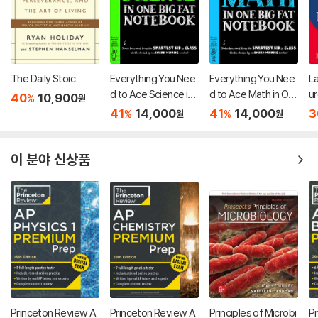
The Daily Stoic
Everything You Nee
Everything You Nee
L
d to Ace Science in
d to Ace Math in On
u
40
10,900
%
원
One Big Fat Notebo
e Big Fat Notebook
41
14,000
41
14,000
3
%
%
원
원
ok
이 분야 신상품
Princeton Review A
Princeton Review A
Principles of Microbi
P