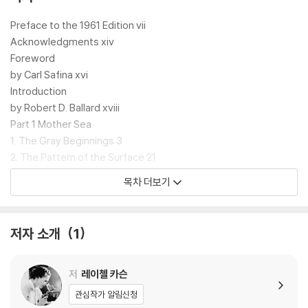
tute; an introduction by explorer Robert D. Ballard, renowned f
or his role in finding the Titanic as well as for his discovery of li
Preface to the 1961 Edition vii
fe around deep-sea hydrothermal vents; and an afterword by
Acknowledgments xiv
Brian J. Skinner, an eminent geologist and former president of
Foreword
the Geological Society of America.
by Carl Safina xvi
The book itself remains as fresh today as when it first appear
Introduction
ed. Carson's writing teems with stunning, memorable images
by Robert D. Ballard xviii
--the newly formed Earth cooling beneath an endlessly overc
Part 1 Mother Sea
ast sky; the centuries of nonstop rain that created the ocean
1. The Gray Beginnings 3
s; incredibly powerful tides moving 100 billion tons of water da
2. The Pattern of the Surface 21
ily in the Bay of Fundy. Quite simply, she captures the mystery
3. The Changing Year 39
목차 더보기
and allure of the ocean with a compelling blend of imagination
4. The Sunless Sea 53
and expertise.
5. Hidden Lands 77
For anyone who loves to wander the shore, sail the ocean, or
6. The Long Snowfall 97
저자 소개
1
ponder what lies beneath the waves, this illustrated special e
7. The Birth of an Island 109
dition of The Sea Around Us will make a perfect gift.
8. The Shape of Ancient Seas 127
Part 2 The Restless Sea
저
레이첼 카슨
9. Wind and Water 143
관심작가 알림신청
10. Wind, Sun, and the Spinning of the Earth 169