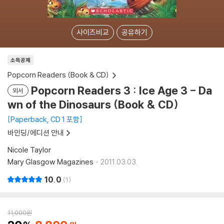
사이즈비교
공유하기
소득공제
Popcorn Readers (Book & CD)
Popcorn Readers 3 : Ice Age 3 - Da
외서
wn of the Dinosaurs (Book & CD)
Paperback, CD 1 포함
바인딩/에디션 안내
Nicole Taylor
Mary Glasgow Magazines
2011.03.03.
10.0
1
11,000
원