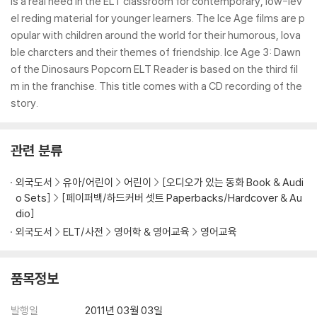
is a real need in the ELT classroom for contemporary, low-lev
el reding material for younger learners. The Ice Age films are p
opular with children around the world for their humorous, lova
ble charcters and their themes of friendship. Ice Age 3: Dawn
of the Dinosaurs Popcorn ELT Reader is based on the third fil
m in the franchise. This title comes with a CD recording of the
story.
관련 분류
외국도서
유아/어린이
어린이
[오디오가 있는 동화 Book & Audi
o Sets]
[페이퍼백/하드커버 셋트 Paperbacks/Hardcover & Au
dio]
외국도서
ELT/사전
영어학 & 영어교육
영어교육
품목정보
발행일
2011년 03월 03일