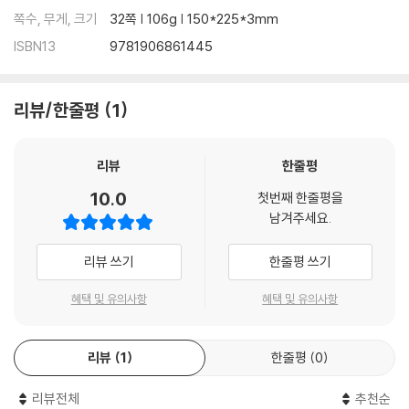
쪽수, 무게, 크기
32쪽 | 106g | 150*225*3mm
ISBN13
9781906861445
리뷰/한줄평
1
리뷰
한줄평
10.0
첫번째 한줄평을
남겨주세요.
리뷰 쓰기
한줄평 쓰기
혜택 및 유의사항
혜택 및 유의사항
리뷰
1
한줄평
0
리뷰전체
추천순