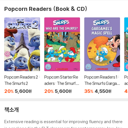
Popcorn Readers (Book & CD)
Popcorn Readers 2 :
Popcorn Starter Re
Popcorn Readers 1 :
P
The Smurfs 2
aders : The Smurfs
The Smurfs Garga
a
Who are the Smurf
mel's Magic Spell
M
20
5,600
20
5,600
35
4,550
4
%
%
%
원
원
원
s?
책소개
Extensive reading is essential for improving fluency and there