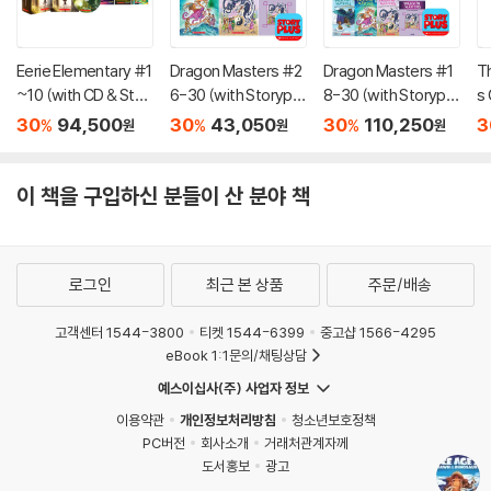
Eerie Elementary #1
Dragon Masters #2
Dragon Masters #1
T
~10 (with CD & Stor
6-30 (with Storyplu
8-30 (with Storyplu
s 
yplus) + Wordbook
s)+Wordbook Set
s)+Wordbook Set
(
30
94,500
30
43,050
30
110,250
3
%
%
%
원
원
원
Set
y
S
이 책을 구입하신 분들이 산 분야 책
로그인
최근 본 상품
주문/배송
고객센터 1544-3800
티켓 1544-6399
중고샵 1566-4295
eBook 1:1문의/채팅상담
예스이십사(주) 사업자 정보
이용약관
개인정보처리방침
청소년보호정책
PC버전
회사소개
거래처관계자께
도서홍보
광고