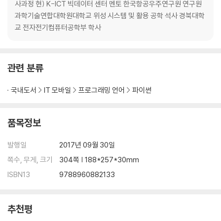
Chapter 7 순환 신경망 모델 만들어보기
사과정 현) K-ICT 빅데이터 센터 멘토 한국항공우주연구원 연구원
과학기술연합대학원대학교 위성 시스템 및 활용 공학 석사 경북대학
Part 4 레시피 따라해보기
교 전자전기컴퓨터공학부 학사
Chapter 1 수치입력 수치 예측 모델 레시피
Chapter 2 수치입력 이진분류모델 레시피
Chapter 3 수치입력 다중클래스분류모델 레시피
관련 분류
Chapter 4 영상입력 수치 예측 모델 레시피
Chapter 5 영상입력 이진분류모델 레시피
국내도서
IT 모바일
프로그래밍 언어
파이썬
Chapter 6 영상입력 다중클래스분류모델 레시피
Chapter 7 시계열수치입력 수치 예측 모델 레시피
Chapter 8 문장(시계열수치)입력 이진분류모델 레시피
품목정보
Chapter 9 문장(시계열수치)입력 다중클래스분류모델 레시피
발행일
2017년 09월 30일
쪽수, 무게, 크기
304쪽 | 188*257*30mm
ISBN13
9788960882133
추천평