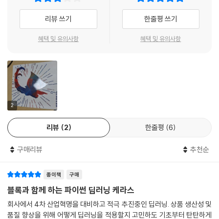
- 이태영 수석 (신한은행 디지털 전략부 AI LAB )
리뷰 쓰기
한줄평 쓰기
딥러닝을 공부하려면 두 가지 어려운 점에 부딪히게 된다. 어려운 전문 지
식과 실제 구현의 어려움이다. 이 책은 그 두 가지를 멋진 조합으로 풀고 있
혜택 및 유의사항
혜택 및 유의사항
다. 뜬구름같은 이론은 브릭이라는 손에 잡히는 실체로 만져가며 알 수 있
게 하고, 구현의 어려움은 keras라는 시를 읽듯이 읽어내려 갈 수 있는 라
이브러리로 풀어준다. 백문이 불여일견이라 했다. 딥러닝을 처음으로 듣는
게 아니라 볼 수 있게 만들어주는 책이다.
- 하용호 (데이터사이언티스트)
2
많은 딥러닝 프레임워크 중 가장 쉽게 접근할 수 있는건 단연 keras라고
리뷰
2
한줄평
6
생각합니다. keras의 특징인 단순함, 확장성, 재사용성을 눈으로 쉽게 보
여주기 위해 친절하게 정리된 내용이라 생각합니다. 현업에서 새롭게 적용
구매리뷰
추천순
하셔야 되는 분들에게 적합한 책입니다.
- 전태균 (쎄트렉아이)
종이책
구매
KAIST에서 진행한 R 강의.
블록과 함께 하는 파이썬 딥러닝 케라스
그곳에서 강사와 수강생으로 첫 만남을 가졌다. 여느 수강생과 다르게 학
회사에서 4차 산업혁명을 대비하고 적극 추진중인 딥러닝. 상품 생산성 및
구적으로 질문하는 모습이 인상적이었다. 시간이 어느 덧 흘렀고, KISTI에
품질 향상을 위해 어떻게 딥러닝을 적용할지 고민하도 기초부터 탄탄하게