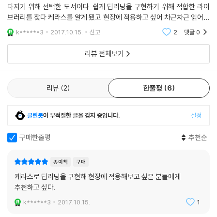
서 근무하는 후배가 앞으로 딥러닝을 단절함이 없이 배우며 특히, Keras
다지기 위해 선택한 도서이다. 쉽게 딥러닝을 구현하기 위해 적합한 라이
를 꼭 배우라고 했다. 그것이 계기가 되어 Keras를 검색하다가 본 책의 저
브러리를 찾다 케라스를 알게 됐고 현장에 적용하고 싶어 차근차근 읽어가
자인 김태영 이사님을 다시 만나게 되었다. 이번에는 내가 수강생으로, 김
고 있다. 레고블록 개념을 도입하여 쉽게 설명하고 있어 이해하기 쉽고 쉽
k******3
2017.10.15.
신고
2
댓글
0
게 따라 할 수
태영 이사님은 강사로 역할이 바뀌어 있었다. 레고를 이용하여 어려운 알
고리즘을 쉽게 이해할 수 있도록 표현되는 전달력, 그리고 근접할 수 없는
리뷰 전체보기
내공을 겸비함이 내용에 잘 드러나고 있다. Keras를 이용하여 딥러닝에
입문하려는 사람들은 반드시 이 책을 읽기를 추천한다. 여행에서도 좋은
가이드가 있으면 여행지에 대한 깊은 이해로 여행이 풍성해지듯이 김태영
리뷰
2
한줄평
6
이사님이 쓰신 이 책은 Keras를 이용한 딥러닝이라는 분야를 여행할 사람
들에 가장 훌륭한 가이드가 되리라고 자부할 수 있다. 이 책을 통하여 딥러
클린봇
이 부적절한 글을 감지 중입니다.
설정
닝에 대해 보지 못했던 것들이 보이고, 듣지 못했던 것들이 들리고, 말하지
못했던 것들이 말해지는 경험을 하게 될 것이다. 멋진 책을 출간하신 김태
구매한줄평
추천순
영 이사님께 오히려 감사를 드린다.
- 이부일 ((주)인사아트마이닝 대표)
종이책
구매
케라스로 딥러닝을 구현해 현장에 적용해보고 싶은 분들에게
케라스를 처음 시작할 때 가장 많은 도움을 받았던 책입니다. 바로 적용해
추천하고 싶다.
보고 싶지만 어디부터 시작할지 모를 때 최선의 선택입니다
유재준 (카이스트)
k******3
2017.10.15.
1