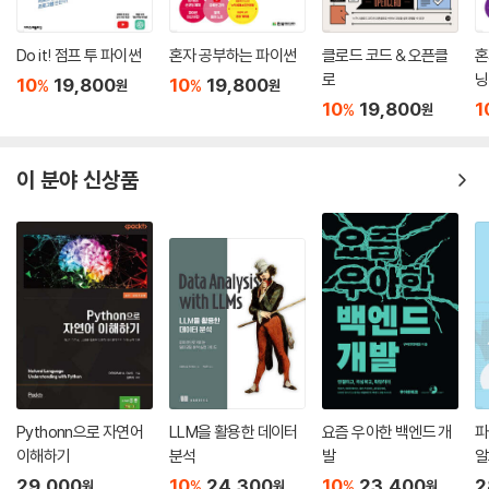
Do it! 점프 투 파이썬
혼자 공부하는 파이썬
클로드 코드 & 오픈클
혼
로
닝
10
19,800
10
19,800
%
%
원
원
10
19,800
1
%
원
이 분야 신상품
Pythonn으로 자연어
LLM을 활용한 데이터
요즘 우아한 백엔드 개
파
이해하기
분석
발
알
29,000
10
24,300
10
23,400
2
%
%
원
원
원