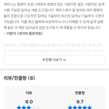
케라스는 컴퓨터 프로그래밍의 경험이 있는 사람이든 없든 사람이든 쉽게
사용 가능한 딥러닝 개발 도구입니다. 케라스에서 잘 정의된 여러 명령어
들의 조합으로 기초적인 딥러닝 기술부터 최신의 딥러닝 기술까지 구현이
가능합니다. 이를 레고 블럭에 비유하여 누구나 이해할 수 있게 쉽게 설명
해 놓은 이 책은 딥러닝의 입문 도서로서 제 역할을 다 하리라 믿습니다.
- 이활석 (네이버 클로바팀)
딥러닝은 신경망 모델링이 성능을 좌우하는 가장 중요한 요소 중 하나이
며, 따라서 모델의 이해가 딥러닝의 이해에 가장 중요하다고 볼 수 있습니
다. 이를 위해 저자는 딥러닝 모델을 레고처럼 구성하는 딥브릭이라는 독
추천평 더보기
특한 발상으로 다양한 딥러닝 모델을 직관적으로 이해하게 해 줍니다. 딥
러닝을 처음 공부하시는 분은 물론, 이미 익숙하신 분들께도 이 책을 적극
추천합니다. 복잡했던 머릿속이 맑고 깨끗해지는 효과가 있습니다.
리뷰/한줄평
8
- 김진중 (야놀자 Head of STL)
다양한 딥러닝 알고리즘들을 케라스로 간결하게 풀어낼 수 있는 방법들을
리뷰
한줄평
제공하는 입문서로 기존의 텐서플로우를 활용했던 분들에게 바라볼 수 있
6.0
9.7
는 관점의 전환점을 줄 수 있는 Mild Stone과 같은 책이다.