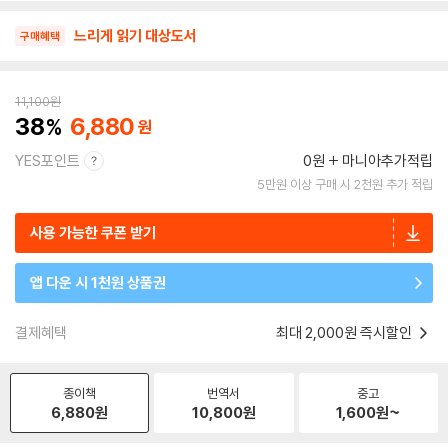
느리게 읽기 대상도서
구매혜택
11,100
원
38
6,880
YES포인트
0원
마니아추가적립
5만원 이상 구매 시 2천원 추가 적립
사용 가능한 쿠폰 받기
앱 다운 시 1천원 상품권
결제혜택
최대 2,000원 즉시할인
종이책
번역서
중고
6,880
원
10,800
원
1,600
원~