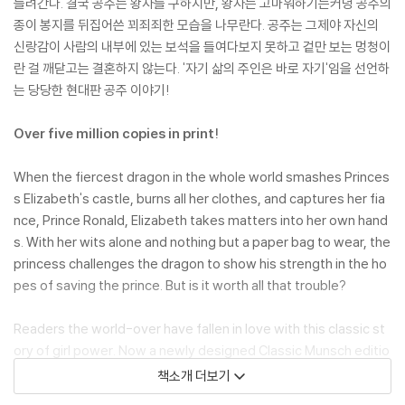
들려간다. 결국 공주는 왕자를 구하지만, 왕자는 고마워하기는커녕 공주의
종이 봉지를 뒤집어쓴 꾀죄죄한 모습을 나무란다. 공주는 그제야 자신의
신랑감이 사람의 내부에 있는 보석을 들여다보지 못하고 겉만 보는 멍청이
란 걸 깨닫고는 결혼하지 않는다. '자기 삶의 주인은 바로 자기'임을 선언하
는 당당한 현대판 공주 이야기!
Over five million copies in print!
When the fiercest dragon in the whole world smashes Princes
s Elizabeth's castle, burns all her clothes, and captures her fia
nce, Prince Ronald, Elizabeth takes matters into her own hand
s. With her wits alone and nothing but a paper bag to wear, the
princess challenges the dragon to show his strength in the ho
pes of saving the prince. But is it worth all that trouble?
Readers the world-over have fallen in love with this classic st
ory of girl power. Now a newly designed Classic Munsch editio
n will introduce the tale to a new generation of young feminist
책소개 더보기
s.