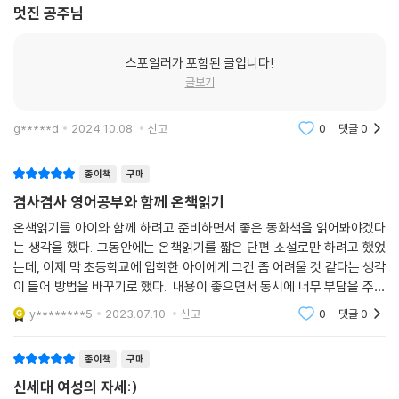
멋진 공주님
스포일러가 포함된 글입니다!
글보기
g*****d
2024.10.08.
신고
0
댓글
0
종이책
구매
겸사겸사 영어공부와 함께 온책읽기
온책읽기를 아이와 함께 하려고 준비하면서 좋은 동화책을 읽어봐야겠다
는 생각을 했다. 그동안에는 온책읽기를 짧은 단편 소설로만 하려고 했었
는데, 이제 막 초등학교에 입학한 아이에게 그건 좀 어려울 것 같다는 생각
이 들어 방법을 바꾸기로 했다. 내용이 좋으면서 동시에 너무 부담을 주지
않는 선에서 책을 고르고 아이와 함께 온책읽기 활동을 하다보면 많은 발
y********5
2023.07.10.
신고
0
댓글
0
전이 있지 않을
종이책
구매
신세대 여성의 자세:)