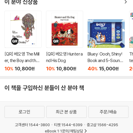
이 분야 신상품
[QR] 베오영 The Mill
[QR] 베오영 Hunter a
Bluey: Oooh, Shiny!
T
er, the Boy and the
nd His Dog
Book and 5-Sound
te
Donkey
Flashlight Set [With
ar
10
10,800
10
10,800
40
15,000
2
%
%
%
원
원
원
Battery]
이 책을 구입하신 분들이 산 분야 책
로그인
최근 본 상품
주문/배송
고객센터 1544-3800
티켓 1544-6399
중고샵 1566-4295
eBook 1:1문의/채팅상담