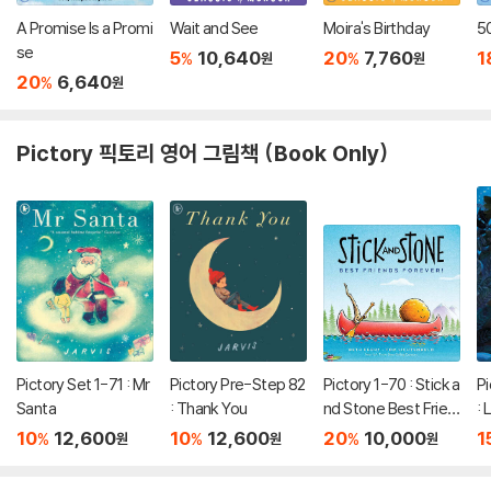
A Promise Is a Promi
Wait and See
Moira's Birthday
5
se
5
10,640
20
7,760
1
%
%
원
원
20
6,640
%
원
Pictory 픽토리 영어 그림책 (Book Only)
Pictory Set 1-71 : Mr
Pictory Pre-Step 82
Pictory 1-70 : Stick a
P
Santa
: Thank You
nd Stone Best Frien
: 
ds Forever!
10
12,600
10
12,600
20
10,000
1
%
%
%
원
원
원