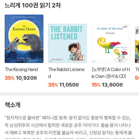
느리게 100권 읽기 2차
The Kissing Hand
The Rabbit Listene
[노부영] A Color of H
T
d
is Own (원서 & CD)
35
10,920
5
%
원
35
11,050
15
13,600
%
%
원
원
책소개
"정치적으로 올바른" 페미니즘 동화. 왕자 없이도 충분히 행복할 수 있는,
즉 남성위주의 시선에서 탈피한 새로운 공주 이야기다. 몹쓸 용이 나타나
서 예쁘고 똑똑한 공주의 터전을 불살라 버리고, 신랑감 왕자는 용에게 붙