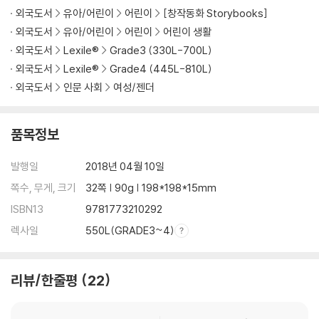
외국도서
유아/어린이
어린이
[창작동화 Storybooks]
외국도서
유아/어린이
어린이
어린이 생활
외국도서
Lexile®
Grade3 (330L-700L)
외국도서
Lexile®
Grade4 (445L-810L)
외국도서
인문 사회
여성/젠더
품목정보
발행일
2018년 04월 10일
쪽수, 무게, 크기
32쪽 | 90g | 198*198*15mm
ISBN13
9781773210292
렉사일
550L(GRADE3~4)
리뷰/한줄평
22