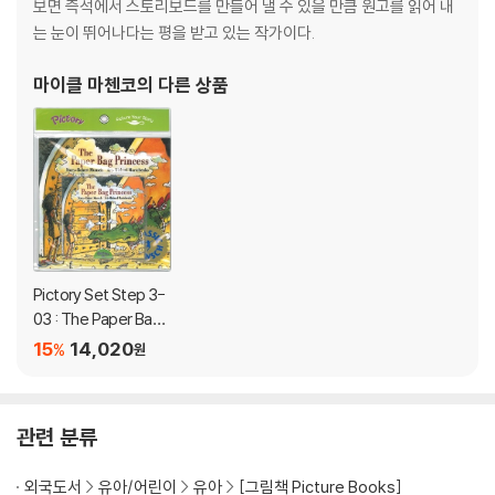
보면 즉석에서 스토리보드를 만들어 낼 수 있을 만큼 원고를 읽어 내
는 눈이 뛰어나다는 평을 받고 있는 작가이다.
마이클 마첸코
의 다른 상품
Pictory Set Step 3-
03 : The Paper Bag
Princess (Paperbac
15
14,020
%
원
k Set)
관련 분류
외국도서
유아/어린이
유아
[그림책 Picture Books]