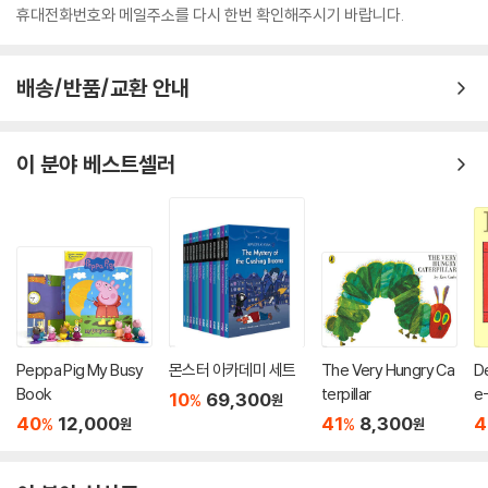
휴대전화번호와 메일주소를 다시 한번 확인해주시기 바랍니다.
배송/반품/교환 안내
이 분야 베스트셀러
Peppa Pig My Busy
몬스터 아카데미 세트
The Very Hungry Ca
De
Book
terpillar
e
10
69,300
%
원
40
12,000
41
8,300
4
%
%
원
원