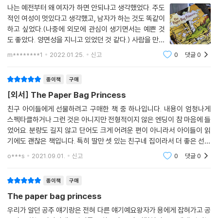
나는 예전부터 왜 여자가 하면 안되냐고 생각했었다. 주도
적인 여성이 멋있다고 생각했고, 남자가 하는 것도 똑같이
하고 싶었다.(나중에 외모에 관심이 생기면서는 예쁜 것
도 좋았다. 양면성을 지니고 있었던 것 같다.) 사람을 만날
때도 내가 좋아하는 사람을 만나는 것이 좋았다. 종이봉투
m********1
2022.01.25.
신고
0
댓글
0
공주는 전통적인 공주의 모습이 아니다. 디즈니에서 포카
혼타스, 뮬란, 겨울왕국 엘사 등 자신
종이책
구매
[외서] The Paper Bag Princess
친구 아이들에게 선물하려고 구매한 책 중 하나입니다. 내용이 엄청나게
스펙타클하거나 그런 것은 아니지만 전형적이지 않은 엔딩이 참 마음에 들
었어요. 분량도 길지 않고 단어도 크게 어려운 편이 아니라서 아이들이 읽
기에도 괜찮은 책입니다. 특히 딸만 셋 있는 친구네 집이라서 더 좋은 선물
이 될 것 같아요. 나중에 기회가 되면 또 한 권 구매할까 합니다.
o***s
2021.09.01.
신고
0
댓글
0
종이책
구매
The paper bag princess
우리가 알던 공주 얘기랑은 전혀 다른 얘기예요왕자가 용에게 잡혀가고 공