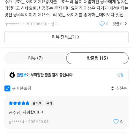
주가 구하는 이야기예요왕자를 구하느라 몸이 더렵혀진 공주에게 왕자는
더럽다고 하네요화난 공주는 혼자 떠나요자기 인생은 자기가 개척한다는
멋진 공주의이야기 예요스토리 있는 이야기를 좋아하는데이보다 멋진 이
야기는 없었어요남아임에도 불구하고 재밌게 봤어요요즘 아이들은 이런
g******3
2019.06.03.
신고
0
댓글
0
공주얘기가 좋은가봐요
리뷰 전체보기
리뷰
7
한줄평
15
클린봇
이 부적절한 글을 감지 중입니다.
설정
구매한줄평
추천순
종이책
구매
공주님, 사랑합니다!
g*****d
2024.10.08.
0