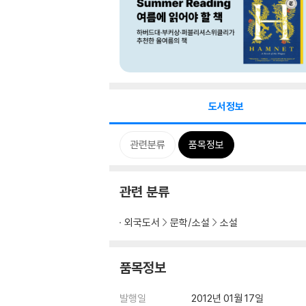
도서정보
관련분류
품목정보
관련 분류
외국도서
문학/소설
소설
품목정보
발행일
2012년 01월 17일