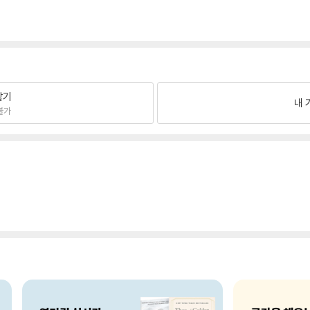
팔기
내 
불가