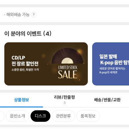
해외배송 가능
이 분야의 이벤트
4
리뷰/한줄평
상품정보
배송/반품/교환
3
그
음반소개
디스크
관련분류
품목정보