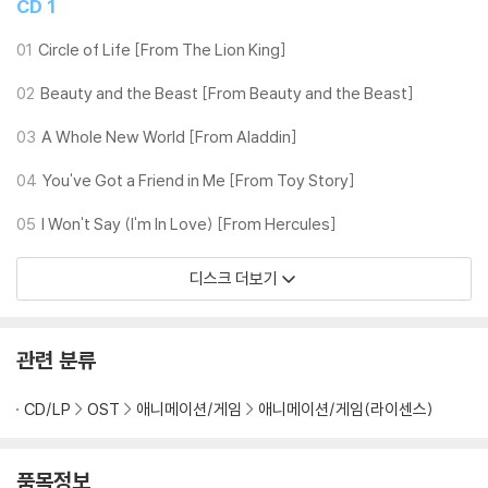
CD 1
01
Circle of Life [From The Lion King]
02
Beauty and the Beast [From Beauty and the Beast]
03
A Whole New World [From Aladdin]
04
You've Got a Friend in Me [From Toy Story]
05
I Won't Say (I'm In Love) [From Hercules]
디스크 더보기
관련 분류
CD/LP
OST
애니메이션/게임
애니메이션/게임(라이센스)
품목정보