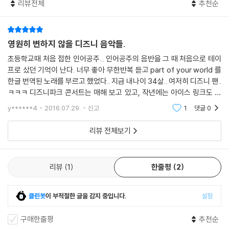
리뷰전체
추천순
영원히 변하지 않을 디즈니 음악들.
초등학교때 처음 접한 인어공주... 인어공주의 음반을 그 때 처음으로 테이
프로 샀던 기억이 난다. 너무 좋아 무한반복 듣고 part of your world 를
한글 번역된 노래를 부르고 했었다.. 지금 내나이 34살.. 여저히 디즈니 팬..
ㅋㅋㅋ 디즈니파크 콘서트는 매해 보고 있고, 작년에는 아이스 링크도 보
러 갔었다.. 나중에 내 아이가 태어나면 내 아이와 함께 보러 다닐듯... 영원
y******4
2016.07.29.
신고
1
댓글
0
히
리뷰 전체보기
리뷰
1
한줄평
2
클린봇
이 부적절한 글을 감지 중입니다.
설정
구매한줄평
추천순