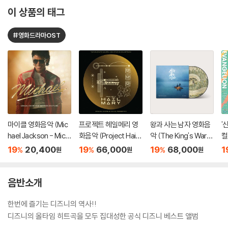
이 상품의 태그
#영화드라마OST
마이클 영화음악 (Mic
프로젝트 헤일메리 영
왕과 사는 남자 영화음
'
hael Jackson - Mich
화음악 (Project Hail
악 (The King's Ward
컬
ael OST: Songs Fro
Mary - Original Soun
en: Original Motion P
이
19
20,400
19
66,000
19
68,000
1
%
%
%
원
원
원
m the Motion Pictur
dtrack)
icture Soundtrack M
n
e)
usic By 달파란) [픽쳐
컬
디스크 LP]
음반소개
한번에 즐기는 디즈니의 역사!!
디즈니의 올타임 히트곡을 모두 집대성한 공식 디즈니 베스트 앨범