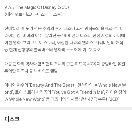
V.A. / The Magic Of Disney (2CD)
(매직 오브 디즈니-디즈니 베스트)
신데릴라, 피노키오 등 추억의 초기 디즈니 고전 명작들의 음악으로부터,
라이온 킹, 미녀와 야수, 알라딘 등 1990년대 디즈니 전성 시절의 애니메
이션 영화, 그리고 토이 스토리, 이상한 나라의 앨리스, 캐리비안의 해적
등 현재 진행형의 블록버스터 영화의 스코어에 이르기까지…
대중 문화의 역사와 함께한 디즈니의 모든 히트곡 47곡이 총망라된 유일
무이한 디즈니 공식 베스트 앨범.
미녀와 야수의 'Beauty And The Beast', 알라딘의 'A Whole New W
orld', 토이 스토리 시리즈의 'You've Got A Friend In Me', 라이온 킹의
'A Whole New World' 등 디즈니의 역사를 빛낸 47곡 수록! (2CD)
디스크