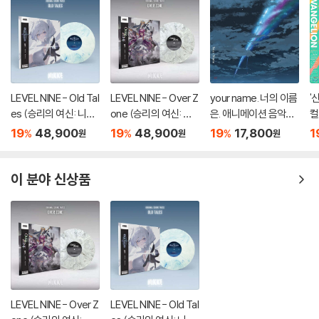
LEVEL NINE - Old Tal
LEVEL NINE - Over Z
your name. 너의 이름
'
es (승리의 여신: 니케
one (승리의 여신: 니
은. 애니메이션 음악
컬
OST) [마블 컬러 LP]
케 OST) [마블 컬러 L
(君の名は。OST by
반
19
48,900
19
48,900
19
17,800
1
%
%
%
원
원
원
P]
Radwimps 래드윔프
an
스)
이 분야 신상품
LEVEL NINE - Over Z
LEVEL NINE - Old Tal