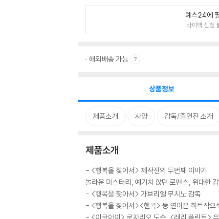
예스24에 
바이백 신청 
해외배송 가능
상품정보
제품소개
사양
감독/출연진 소개
제품소개
- <행복을 찾아서> 제작진의 두번째 이야기
놀라운 미스터리, 예기치 않던 로맨스, 위대한 
- <행복을 찾아서> 가브리엘 무치노 감독
- <행복을 찾아서><핸콕> 등 연이은 히트작으
- <이글아이> 로자리오 도슨, <래리 플린트> 