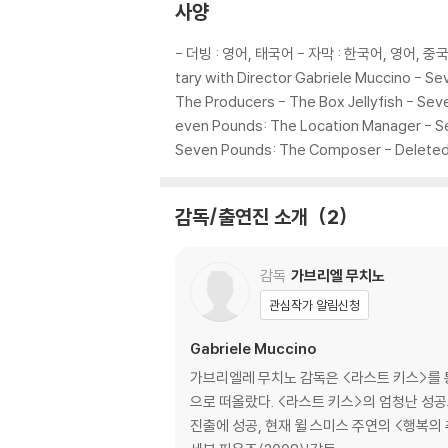
2) 정전기와 먼지로 인해 재생이 원활하지 않은
사양
3) 일부 PC 연결형 ODD의 경우 호환 상의 
량의 경우 교환 시에도 동일한 오류가 발생할 수
- 더빙 : 영어, 태국어 - 자막 : 한국어, 영어, 중국어, 
tary with Director Gabriele Muccino - 
※ 디스크 외관 불량
The Producers - The Box Jellyfish - Sev
디스크에 미세한 잔 흠집이 남아있거나 인쇄 면이
even Pounds: The Location Manager - S
다.
Seven Pounds: The Composer - Delete
※ 교환/반품 안내
감독/출연진 소개
2
1) 불량으로 인한 교환/반품 요청 시에는 불량 
관련 사진과 동영상 및 재생 기기 모델명을 첨부
2) 사양 오인지, 오 구매, 변심 사유로의 반품은
감독
가브리엘 무치노
3) 스틸북 한정판, 초회 한정판의 경우 제작 
관심작가 알림신청
4) 한정판 상품의 변심, 오구매로 인한 반품은 
Gabriele Muccino
가브리엘레 무치노 감독은 <라스트 키스>를 
으로 떠올랐다. <라스트 키스>의 엄청난 성
진출에 성공, 현재 윌 스미스 주연의 <행복의