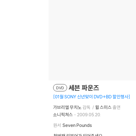
세븐 파운즈
DVD
01월 SONY 신년맞이 DVD+BD 할인행사
가브리엘 무치노
감독
윌 스미스
출연
소니픽쳐스
2009.05.20.
원서
Seven Pounds
첫번째 리뷰어가 되어주세요