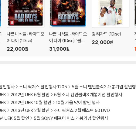
1
나쁜 녀석들 : 라이드 오
나쁜 녀석들 : 라이드 오
킹 리차드 (1Disc)
레
어 다이 (1Disc)
어 다이 (1Disc) : 블루
22,000
원
레이
22,000
31,900
원
원
 할인행사
소니 픽쳐스 할인행사 1205
5월 소니 맨인블랙3 개봉기념 할인
UEK
2012년 UEK 5월 할인
5월 소니 맨인블랙3 개봉기념 할인행사
UEK
2012년 UEK 10월 할인
10월 가을 맞이 할인 행사
UEK
2013년 UEK 2월 할인
소니픽쳐스 2월 베스트 50 DVD
3년 UEK 5월 할인
5월 SONY 애프터 어스 개봉기념 할인행사