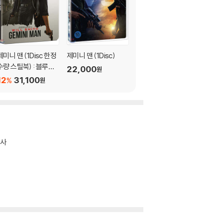
제미니 맨 (1Disc 한정
제미니 맨 (1Disc)
제미니 맨 (1Disc) : 블
수량 스틸북) : 블루레
루레이
22,000
원
이
12
31,100
31,900
%
원
원
행사