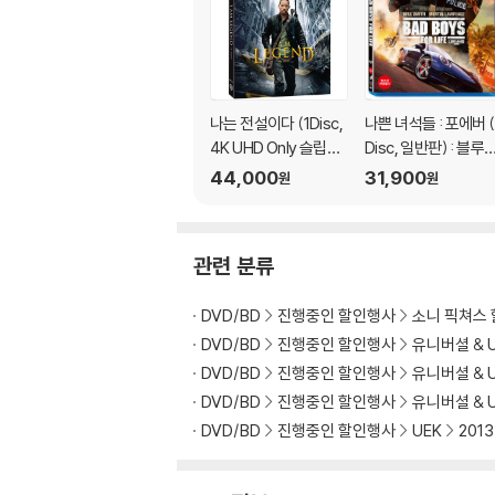
나는 전설이다 (1Disc,
나쁜 녀석들 : 포에버 (
4K UHD Only 슬립케
Disc, 일반판) : 블루
이스) : 블루레이
이
44,000
31,900
원
원
관련 분류
DVD/BD
진행중인 할인행사
소니 픽쳐스
DVD/BD
진행중인 할인행사
유니버셜 & 
DVD/BD
진행중인 할인행사
유니버셜 & 
DVD/BD
진행중인 할인행사
유니버셜 & 
DVD/BD
진행중인 할인행사
UEK
201