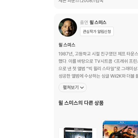
세븐 파운즈(2008)|감독
출연
윌 스미스
관심작가 알림신청
윌 스미스
1987년, 고등학교 시절 친구였던 제프 타운
했다. 이를 바탕으로 TV시트콤 <프레쉬 프린
으로 낸 첫 앨범 “빅 윌리 스타일”로 그래미
성공한 앨범에 수상하는 싱글 Wil2K와 더블 
펼쳐보기
윌 스미스
의 다른 상품