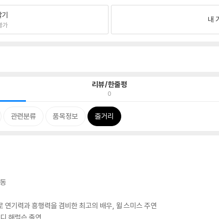
팔기
내 
불가
리뷰/한줄평
0
관련분류
품목정보
줄거리
감동
로 연기력과 흥행력을 겸비한 최고의 배우, 윌 스미스 주연
우디 해럴슨 출연