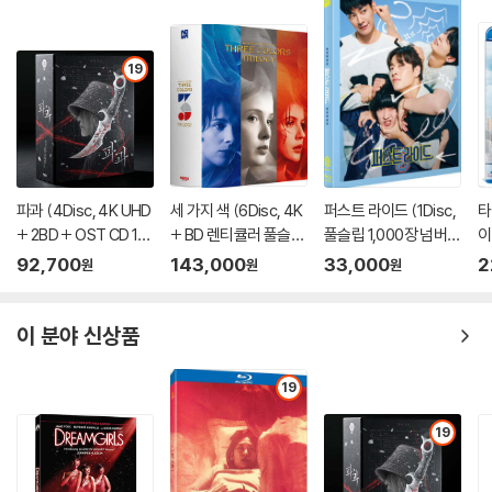
4) 한정판 상품의 변심, 오구매로 인한 반품은 회송된 상품의 상태 확인 후
진행이 가능합니다. 택배 이동 중 파손이 발생하지 않도록 완충 포장을 부
갓리프 자신의 이야기인 조국 알제리의 아픔과 보헤미안의 삶이 그의 작품
탁드립니다.
에 꾸준한 주제로 등장한다. 토니는 간신히 연기학원에 등록을 하게 되는
19
데 5년 후 클라우드 레기가 감독한 에드워드 본드 연극으로 TNP 무대에
오르게 된다. 이 때 토니 갓리프는 소년원에서의 경험을 바탕으로 한 그의
첫 번째 작품, 분노의 주먹 (LA RAGE AU POING)을 쓰게 된다.
1975년 그는 그의 첫 번째 영화인 LA TETE EN RUINE을 감독하게 되는
파과 (4Disc, 4K UHD
세 가지 색 (6Disc, 4K
퍼스트 라이드 (1Disc,
타
데 이 영화는 프랑스에서 상영된 바 없다. 3년 후 그는 프랑스계 알제리 정
+ 2BD + OST CD 15
+ BD 렌티큘러 풀슬립
풀슬립 1,000장 넘버링
이
착민과 알제리 독립전쟁에 대항하는 그녀의 네 딸들의 이야기를 다룬 LA
00장 한정 스틸북 한정
트릴로지 박스 한정판)
한정판) : 블루레이
92,700
143,000
33,000
2
원
원
원
TERRE AU VENTRE를 감독하게 된다. “그 당시, 저는 안드레아스 바아
판) : 블루레이
: 블루레이
더의 이야기에 사로잡혀 있었기 때문에 마음속으로 그를 지지하면서 알제
이 분야 신상품
리 혁명에 관한 이 영화를 만들게 됐습니다."
1981년 그는 스페인으로 가 그라나다와 세빌리아에서 온 집시들의 이야기
19
를 소재로 한 CORRE GITANO를 감독하게 된다. "이 영화는 집시들의 실
19
생활을 다룬 최초의 작품이었습니다."
이 영화 역시 그가 LES PRINCES로 주목을 받기 이전까지 프랑스에서 알