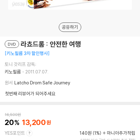
공유하기
라쵸드롬 : 안전한 여행
DVD
키노필름 3차 할인행사
토니 갓리프 감독;
키노필름
2011.07.07.
원서
Latcho Drom Safe Journey
첫번째 리뷰어가 되어주세요
16,500
원
20
13,200
YES포인트
140원 (1%)
마니아추가적립