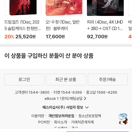
려지지 않았고 당시 프랑스에서 상영되지 않았었다. LES PRINCES는 파
리 교외에 정착하기로 결심한 집시들에 대한 진솔한 이야기로 비평가들로
부터 호평을 받았다. 갓리프는 이 영화가 사람들에게 강한 인상을 남길 수
드림걸즈 (1Disc, 202
오! 수정 (1Disc, 일반
파과 (4Disc, 4K UHD
바
있기를 바랬다. LES PRICES를 통해 그는 평생의 지인 중 한명인 제라드
5 슬립케이스 한정반 B
판) : 블루레이
+ 2BD + OST CD 15
일
D) : 블루레이
00장 한정 스틸북 한정
이보비치를 만났고, 제작자인 이보비치가 그 직후 자끄 메스린의 이야기를
20
25,520
17,600
92,700
4
%
원
원
원
판) : 블루레이
소재로 한 기획안을 들고 왔지만 갓리프는 이를 거절했다. 그러자 이보비
치는 전적으로 그의 자율의사에 맡겼다.
이 상품을 구입하신 분들이 산 분야 상품
그 후로 갓리프는 루 드 드빠트 (RUE DU DEPART)의 각본과 감독을 맡
는 기회를 잡았는데, 이 영화는 집을 뛰쳐나와 자신의 아버지의 이미지를
찾아 헤매는 십대 소녀의 이야기를 다루고 있다.
로그인
최근 본 상품
주문/배송
그가 그리는 보헤미안, 그들은 인생의 낙오자가 아닌 이 시대의 삶의 개척
고객센터 1544-3800
티켓 1544-6399
중고샵 1566-4295
자들이다.
eBook 1:1문의/채팅상담
예스이십사(주) 사업자 정보
그를 험담하는 사람들은 흔히 그의 유일한 관심사가 오로지 낙오자에 관한
이용약관
개인정보처리방침
청소년보호정책
것이라고 말하곤 했는데 PLEURE PAS MY LOVE를 통해 갓리프는 그들
PC버전
회사소개
거래처관계자께
이 틀렸음을 증명했다. 그가 맡은 다음 작품은 실직자를 소재로 한 버디무
도서홍보
광고