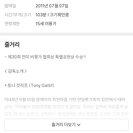
있습니다.
발매일
2011년 07월 07일
3) 렌티큘러 스틸북의 경우, 보호필름이 붙어 판매되기도 합니다. 보호필
시간/무게/크기
103분 | 크기확인중
름 손상에 의한 교환/반품은 불가합니다.
연령제한
15세 이용가
4) 본품 보호를 위해 노란색의 카톤 박스로 재포장한 경우, 카톤박스 손상
에 의한 교환/반품은 불가합니다.
5) 아웃케이스/구성품/포장 상태 불량에 의한 교환/반품 신청시 불량 확
줄거리
인을 위해 개봉 시의 동영상을 요청할 수 있으며, 동영상이 없는 경우 교
환/반품이 제한될 수 있습니다.
- 제30회 전미 비평가 협회상 특별공헌상 수상!!
※ 디스크 재생 불량
< 감독소개 >
1) 기기 문제로 인해 발생하는 재생 불량 현상에 대해서는 반품/교환이 불
가하니 최신 소프트웨어로 업데이트된 DVD/BD 전용 기기에서 재생하실
* 토니 갓리프 (Tony Gatlif)
것을 권유해 드립니다.
2) 정전기와 먼지로 인해 재생이 원활하지 않은 경우가 있습니다. 디스크
1948년 9월 10일 알제리의 외딴마을 기탄 안달루가족의 집안에서 태어
를 마른 천으로 닦으시거나, DVD 클리너 등 전용 제품을 이용하면 대부분
났다. "아이들이 500여명쯤 되었던 것 같아요. 우리는 길에서 자유롭게 살
해결됩니다.
았죠. 학교는 싫었고, 성적이나, 졸업장에도 관심 없었죠. 우리는 그저 갇혀
3) 일부 PC 연결형 ODD의 경우 호환 상의 문제로 정상적인 디스크도 재
사는 것이 싫었습니다.
줄거리 더보기
생이 불가능한 경우가 있습니다. 독립형 전용 플레이어 사용을 권장드리