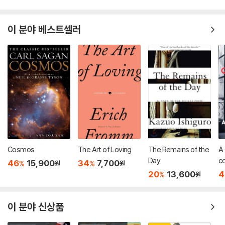
이 분야 베스트셀러
Cosmos
The Art of Loving
The Remains of the
A
Day
c
46
15,900
34
7,700
%
%
원
원
라
20
13,600
4
%
원
사
이 분야 신상품