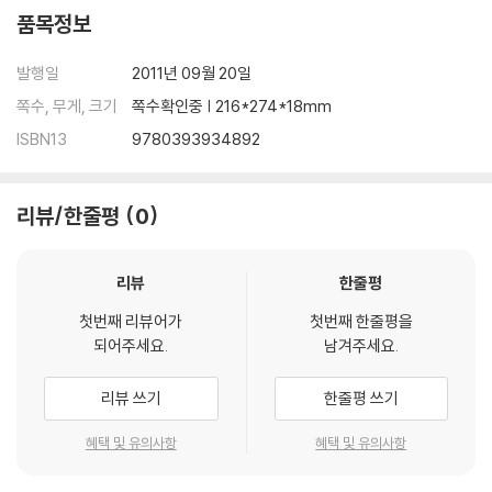
품목정보
발행일
2011년 09월 20일
쪽수, 무게, 크기
쪽수확인중 | 216*274*18mm
ISBN13
9780393934892
리뷰/한줄평
0
리뷰
한줄평
첫번째 리뷰어가
첫번째 한줄평을
되어주세요.
남겨주세요.
리뷰 쓰기
한줄평 쓰기
혜택 및 유의사항
혜택 및 유의사항