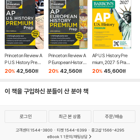
Princeton Review A
Princeton Review A
AP U.S. History Pre
P U.S. History Premi
P European History
mium, 2027: 5 Practi
um Prep, 26th Editio
Premium Prep, 25th
ce Tests + Compre
20
42,560
20
42,560
20
45,600
%
%
%
원
원
원
n: 6 Practice Tests
Edition: 6 Practice T
hensive Review + O
+ Digital Practice On
ests + Digital Practi
nline Practice
line + Content Revie
ce Online + Content
이 책을 구입하신 분들이 산 분야 책
w
Review
로그인
최근 본 상품
주문/배송
고객센터 1544-3800
티켓 1544-6399
중고샵 1566-4295
eBook 1:1문의/채팅상담