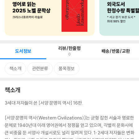
리뷰/한줄평
도서정보
배송/반품/교환
0
책소개
관련분류
품목정보
책소개
3세대 저자들이 쓴 [서양 문명의 역사] 16판.
[서양 문명의 역사(Western Civilizations)]는 균형 잡힌 서술과 명료한
문체로 1940년대 이래 영어권에서 정평을 얻고 있으며, 각별히 문화사에
큰 비중을 둔 서양사 개설서로도 널리 알려져 있다. 1· 2세대 저자들은 변화