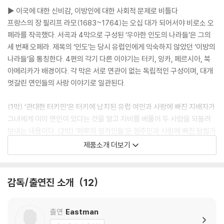
▶ 이국에 대한 신비감, 이방인에 대한 사회적 문제로 비틀다
프랑스의 장 필리프 라모(1683~1764)는 오십 대가 되어서야 비로소 오
페라를 작곡했다. 서곡과 4막으로 구성된 ‘우아한 인도의 나라들’은 그의
세 번째 오페라. 제목의 ‘인도’는 당시 유럽인에게 익숙하지 않았던 ‘이방의
나라들’을 통칭한다. 4편의 각기 다른 이야기는 터키, 잉카, 페르시아, 북
아메리카가 배경이다. 각 막은 서로 연관이 없는 독립적인 구성이며, 대개
엇갈린 연인들의 사랑 이야기로 일관된다.
(1막) ‘관대한 터키인’은 터키에 납치된 유럽 여인과 사랑에 빠진 지배자가
그녀에게 이미 연인이 있다는 것을 알고 자비를 베풀어 두 사람을 되돌려
보내는 내용이다. (2막) ‘페루의 잉카인들’은 원주민과 사랑에 빠진 탐험가
의 이야기. (3막) ‘꽃-페르시아의 축제’는 2막의 무겁고 비극적인 결말로
제품소개 더보기
부터 탈피하여 유희적인 분위기다. 페르시아의 왕자는 가신의 하녀를 사랑
하고, 가신은 왕자의 하녀를 사랑하는데, 서로의 사랑을 확인하기 위해 왕
자는 여자로 변장하고 왕자의 하녀는 남자로 변장하는 내용이다. 모차르트
감독/출연진 소개
12
‘후궁으로부터의 도주’의 모티프가 되기도 했다. (4막) ‘북미의 야만인들’.
북아메리카 인디안족의 아름다운 여인 지마는 정복자인 스페인인 돈 알바
출연
Eastman
로와 프랑스인 다몽으로부터 동시에 구애를 받지만, 결국 동족인 아다리오