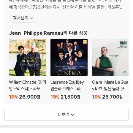
이다.
에 정착한다. 1726년에는 다시 '신음악 이론 체계'를 출판, '화성론'과
함께 3도 음의 누적에 바탕을 둔 화음 연결의 원리를 확립했다. 후에
펼쳐보기
보너스 트랙의 메이킹 필름(14분 분량)은 이 작품을 낳은 과정과 지휘자,
는 대표작 「이폴리트와 아리시 Hippolyte et Aricie」(1733)를 비
안무가, 무대디자이너의 생각과 인터뷰가 들어가 있다. 해설지(21쪽 분량)
롯한 많은 오페라와, 쿠프랭의 뒤를 이어받아 클라브생(하프시코드
에는 안무가가 직접 쓴 연출노트, 작품 해설이 영어와 프랑스어로 구성되
Jean-Philippe Rameau
의 다른 상품
또는 쳄발로라고도 부른다)곡을
어 있다.
DVD/ Blu-ray 구매시 참고 사항 안내드립니다.
※ 4K블루레이, 3D 블루레이 재생 관련 안내
1) 4K UHD 디스크는 대용량의 데이터 전송이 필요하므로 4K전용 플레
이어를 사용하셔야 합니다. 더불어 플레이어 소프트웨어 최신 버전의 업데
William Christie (윌리
Laurence Equilbey
Claire-Marie Le Gua
엄 크리스티) - 라모의
인술라 오케스트라와
y 바흐: 빛을 듣다 (Bac
이트, 대용량 케이블 사용이 필수입니다.
바이올린 (Le Violon
함께하는 클래식 명곡
h: Ecouter La LumiEr
2) 3D 블루레이는 전용 플레이어와 3D 지원 TV를 통해서만 재생 가능합
19
26,900
19
21,500
19
25,700
%
%
%
원
원
원
De Rameau)
모음집 (Musiques de
e)
니다.
Cinema)
더보기
※ 아웃케이스/구성품/포장 상태
1) 제작/배송 과정에서 경미한 아웃케이스 주름, 모서리 눌림 및 갈라짐이
발생할 수 있습니다. 반품을 원하실 경우 미개봉 상태로 문의 부탁드립니