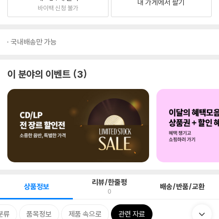
내 가게에서 팔기
바이백 신청 불가
국내배송만 가능
이 분야의 이벤트
3
리뷰/한줄평
상품정보
배송/반품/교환
0
분류
품목정보
제품 속으로
관련 자료