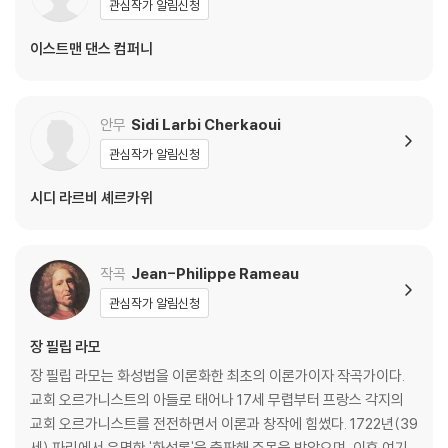
를 선택하는 내용이다.
관심작가 알림신청
이스트맨 댄스 컴퍼니
이 작품의 장르명은 정확히 ‘오페라-발레’로 통용된다. 춤과 노래가 어우러
지는 장르로, 라모의 주특기였던 서정비극과는 스타일이 다른 프랑스만의
장르다. 그런 점에서 2016년 7월, 뮌헨 국립극장에 오른 이 프로덕션의 총
안무
Sidi Larbi Cherkaoui
연출과 안무를 벨기에의 안무가 시디 라르비 셰르카위(1976~)가 맡은 건
전혀 이상하지 않을 일이다. 그는 안무 외에 연출, 무대디자인, 음악가로 활
관심작가 알림신청
동 중이다.
시디 라르비 셰르카위
셰르카위는 바로크 예술의 미학보다 자신이 지닌 생각을 작품에 녹여 넣는
다. 영상물의 재킷의 이미지가 그것을 잘 대변하는 것 같다. 그 누구도 쉽게
오를 수 없는 높은 철창에는 허름한 옷을 입은 이들이 매달려 오르고 있고,
작곡
Jean-Philippe Rameau
그 꼭대기에는 말끔한 수트를 입은 권력자 같은 이가 노래를 하는 모습이
관심작가 알림신청
다. 셰르카위는 ‘우아한 인도의 나라들’을 통해 이민자들의 이동, 파편화되
고 끊임없이 변화하는 영토와 국경의 문제 등을 환기시키고, 이민자들의
장 필립 라모
정체성과 다문화주의라는 문제를 제시한다. 그래서 4개의 막에서 국경과
장 필립 라모는 화성법을 이론화한 최초의 이론가이자 작곡가이다.
피부색을 넘나들며 일어나는 ‘사랑’이라는 감정에 담겨 있는 정치, 사회적
교회 오르가니스트의 아들로 태어나 17세 무렵부터 프랑스 각지의
문제를 돌아보게 한다. 작품이 속하는 ‘오페라-발레’만의 장르적 특성을 잘
교회 오르가니스트를 전전하면서 이론과 창작에 힘썼다. 1722년(39
살리는 의도이자, 철학적이고 사회학적인 문제의식이 녹아 있는 프로덕션
세) 파리에서 유명한 '화성론'을 출판해 주목을 받았으며, 이후 여기