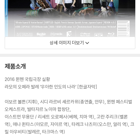
상세 이미지 더보기
제품소개
2016 뮌헨 국립극장 실황
라모의 오페라 발레 ‘우아한 인도의 나라’ [한글자막]
이보르 볼튼(지휘), 시디 라르비 셰르카위(총연출, 안무), 뮌헨 페스티벌
오케스트라, 발타자르 노이마 합창단,
이스트먼 무용단 / 리세트 오로페사(베헤, 치마 역), 고란 주리크(벨론
역), 애나 퀸타스(아모르, 자이르 역), 타레크 나츠미(오스만, 알리 역), 크
릴 아우비티(발레르, 타크마스 역)