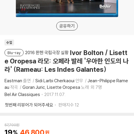
공유하기
수입
Ivor Bolton / Lisett
2016 뮌헨 국립극장 실황
Blu-ray
e Oropesa 라모: 오페라 발레 '우아한 인도의 나
라' (Rameau: Les Indes Galantes)
Eastman
출연
Sidi Larbi Cherkaoui
안무
Jean-Philippe Rame
au
작곡
Goran Juric
Lisette Oropesa
노래
외 7명
Bel Air Classiques
2017.11.07.
첫번째 리뷰어가 되어주세요
판매지수
12
57,700
원
19
46,800