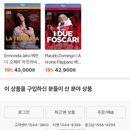
Ermonela Jaho 베르
Placido Domingo / A
디: 오페라 '라 트라비아
ntonio Pappano 베르
타' (Verdi: La Traviat
디: 포스카리 가문의 두
19
43,000
19
42,900
%
%
원
원
a)
사람 (Verdi: I Due Fos
cari) 플라시도 도밍고
이 상품을 구입하신 분들이 산 분야 상품
로그인
최근 본 상품
주문/배송
고객센터 1544-3800
티켓 1544-6399
중고샵 1566-4295