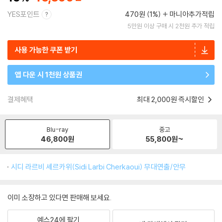
YES포인트
470원 (1%)
마니아추가적립
5만원 이상 구매 시 2천원 추가 적립
사용 가능한 쿠폰 받기
앱 다운 시 1천원 상품권
결제혜택
최대 2,000원 즉시할인
Blu-ray
중고
46,800
원
55,800
원~
시디 라르비 셰르카위(Sidi Larbi Cherkaoui) 무대연출/안무
이미 소장하고 있다면 판매해 보세요.
예스24에 팔기