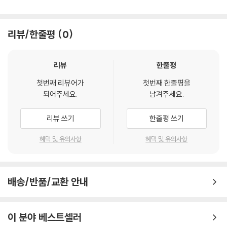
이동 과정에서의 손상이 발생하면, 재 판매가 어려우므로 신중한 구매 선
택을 부탁드립니다.
4) 한정판 상품의 변심, 오구매로 인한 반품은 회송된 상품의 상태 확인 후
리뷰/한줄평
0
진행이 가능합니다. 택배 이동 중 파손이 발생하지 않도록 완충 포장을 부
탁드립니다.
리뷰
한줄평
첫번째 리뷰어가
첫번째 한줄평을
되어주세요.
남겨주세요.
리뷰 쓰기
한줄평 쓰기
혜택 및 유의사항
혜택 및 유의사항
배송/반품/교환 안내
이 분야 베스트셀러