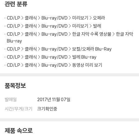
관련 분류
다.
2) 스틸북 케이스 제작 과정에서 기포 혹은 경미한 인쇄 오류가 발생할 수
CD/LP
클래식
Blu-ray/DVD
미리보기
오페라
있습니다.
CD/LP
클래식
Blu-ray/DVD
미리보기
발레
3) 렌티큘러 스틸북의 경우, 보호필름이 붙어 판매되기도 합니다. 보호필
CD/LP
클래식
Blu-ray/DVD
한글 자막 수록 영상물
한글 자막
름 손상에 의한 교환/반품은 불가합니다.
Blu-ray
4) 본품 보호를 위해 노란색의 카톤 박스로 재포장한 경우, 카톤박스 손상
CD/LP
클래식
Blu-ray/DVD
보컬/오페라 Blu-Ray
에 의한 교환/반품은 불가합니다.
CD/LP
클래식
Blu-ray/DVD
발레 Blu-ray
5) 아웃케이스/구성품/포장 상태 불량에 의한 교환/반품 신청시 불량 확
CD/LP
클래식
Blu-ray/DVD
동영상 미리 보기
인을 위해 개봉 시의 동영상을 요청할 수 있으며, 동영상이 없는 경우 교
환/반품이 제한될 수 있습니다.
품목정보
※ 디스크 재생 불량
1) 기기 문제로 인해 발생하는 재생 불량 현상에 대해서는 반품/교환이 불
발매일
2017년 11월 07일
가하니 최신 소프트웨어로 업데이트된 DVD/BD 전용 기기에서 재생하실
시간/무게/크기
크기확인중
것을 권유해 드립니다.
2) 정전기와 먼지로 인해 재생이 원활하지 않은 경우가 있습니다. 디스크
를 마른 천으로 닦으시거나, DVD 클리너 등 전용 제품을 이용하면 대부분
제품 속으로
해결됩니다.