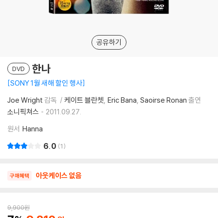
공유하기
한나
DVD
SONY 1월 새해 할인 행사
Joe Wright
감독
케이트 블란쳇
Eric Bana
Saoirse Ronan
출연
소니픽쳐스
2011.09.27.
원서
Hanna
6.0
1
아웃케이스 없음
구매혜택
9,900
원