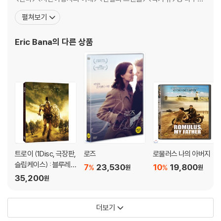
작품에 출연했으며, 독보적인 액션 카리스마로 처절한 도주자이자
펼쳐보기
끈질긴 추격자인 <데드폴>의 <애디슨> 역을 훌륭하게 소화해낸다.
[필모그래피]헐크(2003)|주연배우 트로이(2004)|헥토르 뮌헨(2
Eric Bana
의 다른 상품
005)|아브너 뮌헨+10분단편(2005)|주연
트로이 (1Disc, 극장판,
로즈
로물러스 나의 아버지
슬립케이스) : 블루레
7
23,530
10
19,800
%
%
원
원
이
35,200
원
더보기