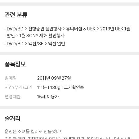
관련 분류
DVD/BD
진행중인 할인행사
유니버셜 & UEK
2013년 UEK 1월
할인
1월 SONY 새해 할인행사
DVD/BD
액션/SF
액션 일반
품목정보
발매일
2011년 09월 27일
시간/무게/크기
111분 | 130g | 크기확인중
연령제한
15세 이용가
줄거리
운명은 소녀를 킬러로 만들었다!
강인한 체력, 치명적인 살인기술, 완벽한 전략! 열여섯 살 소녀 한나(시얼