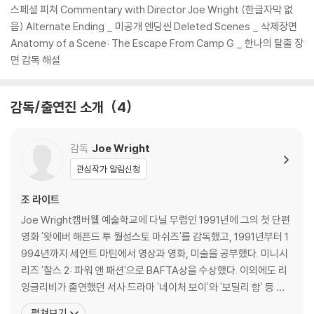
있습니다.
스페셜 피쳐 Commentary with Director Joe Wright (한글자막 없
3) 렌티큘러 스틸북의 경우, 보호필름이 붙어 판매되기도 합니다. 보호필
음) Alternate Ending _ 미공개 엔딩씬 Deleted Scenes _ 삭제장면
름 손상에 의한 교환/반품은 불가합니다.
Anatomy of a Scene: The Escape From Camp G _ 한나의 탈출 장
4) 본품 보호를 위해 노란색의 카톤 박스로 재포장한 경우, 카톤박스 손상
면 감독 해설
에 의한 교환/반품은 불가합니다.
5) 아웃케이스/구성품/포장 상태 불량에 의한 교환/반품 신청시 불량 확
감독/출연진 소개
4
인을 위해 개봉 시의 동영상을 요청할 수 있으며, 동영상이 없는 경우 교
환/반품이 제한될 수 있습니다.
감독
Joe Wright
※ 디스크 재생 불량
관심작가 알림신청
1) 기기 문제로 인해 발생하는 재생 불량 현상에 대해서는 반품/교환이 불
가하니 최신 소프트웨어로 업데이트된 DVD/BD 전용 기기에서 재생하실
조 라이트
것을 권유해 드립니다.
Joe Wright캠버웰 예술학교에 다닐 무렵인 1991년에 그의 첫 단편
2) 정전기와 먼지로 인해 재생이 원활하지 않은 경우가 있습니다. 디스크
영화 '왓에버 해픈드 투 월섬스토 마쉬즈'를 감독했고, 1991년부터 1
를 마른 천으로 닦으시거나, DVD 클리너 등 전용 제품을 이용하면 대부분
994년까지 세인트 마틴에서 영상과 영화, 미술을 공부했다. 미니시
해결됩니다.
리즈 '찰스 2: 파워 앤 패션'으로 BAFTA상을 수상했다. 이외에도 리
3) 일부 PC 연결형 ODD의 경우 호환 상의 문제로 정상적인 디스크도 재
잉글리비가 출연했던 서사 드라마 '네이처 보이'와 '보딜리 함' 등 여
생이 불가능한 경우가 있습니다. 독립형 전용 플레이어 사용을 권장드리
러 TV 시리즈를 연출했다. 장편 데뷔작인 '오만과 편견'으로 골든글
며, ODD 사용으로 인한 재생 불량의 경우 교환 시에도 동일한 오류가 발
펼쳐보기