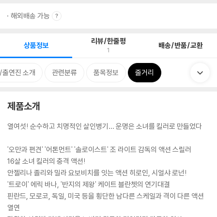
해외배송 가능
리뷰/한줄평
상품정보
배송/반품/교환
1
/출연진 소개
관련분류
품목정보
줄거리
제품소개
열여섯! 순수하고 치명적인 살인병기… 운명은 소녀를 킬러로 만들었다
'오만과 편견' '어톤먼트' '솔로이스트' 조 라이트 감독의 액션 스릴러
16살 소녀 킬러의 충격 액션!
안젤리나 졸리와 밀라 요보비치를 잇는 액션 히로인, 시얼샤 로넌!
'트로이' 에릭 바나, '반지의 제왕' 케이트 블란쳇의 연기대결
핀란드, 모로코, 독일, 미국 등을 횡단한 남다른 스케일과 격이 다른 액션
열연