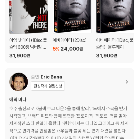
4) 한정판 상품의 변심, 오구매로 인한 반품은 회송된 상품의 상태 확인 후
진행이 가능합니다. 택배 이동 중 파손이 발생하지 않도록 완충 포장을 부
탁드립니다.
아임 낫 데어 (1Disc 풀
에비에이터 (2Disc)
에비에이터 (1Disc, 풀
슬립 600장 넘버링 한
슬립) : 블루레이
5
24,000
%
원
정판) : 블루레이
31,900
31,900
원
원
출연
Eric Bana
관심작가 알림신청
에릭 바나
호주 출신으로 <블랙 호크 다운>을 통해 할리우드에서 주목을 받기
시작했고, 브래드 피트와 함께 열연한 ‘트로이’의 '헥토르' 역를 맡아
세계적인 스타 반열에 올랐다. ‘뮌헨’에서는 다니엘 크레이그 등 세계
적으로 연기력을 인정받은 배우들과 불꽃 튀는 연기 대결을 펼친다.
<한나><시간여행자의 아내><천일의 스캔들><럭키 유>등 다수의