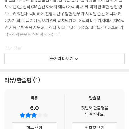
샤 로넌)는 전직 CIA출신 아버지 에릭(에릭 바나)에 의해 완벽한 살인 병
기로 키워진다. 극비리에 진행시킨 위험한 임무가 시작된 순간 에릭과 헤
어지게 되고, 급기야 정보기관에 납치당한다. 조직의 비밀기지에서 치명적
인 기술로 탈출을 시도하는 한나. 이제 그녀는 탄생의 비밀과 그 배후의 거
대조직의 음모와 직면하게 되는데..
'작품 정보'
줄거리 더보기
'어톤먼트''오만과 편견' 아카데미와 골든 글로브가 인정한 조 라이트 감독
의 액션 혁명
'어톤먼트''오만과 편견'으로 웰메이드의 진수와 수준 높은 작품성을 인정
리뷰/한줄평
1
받은 명 감독 조 라이트가 특유의 드라마틱한 연출력을 기반으로 강렬한
액션을 완성시키며 새로운 액션 명장의 등장을 알렸다. '본 얼티메이텀''본
슈프리머시'로 21세기 액션의 새로운 기준을 세운 제프 이마다 무술감독이
리뷰
한줄평
액션을 책임졌으며, 명성에 걸맞게 혁신적이면서도 아찔한 충격을 동반하
6.0
첫번째 한줄평을
는 액션의 혁명을 시도한다. 미술과 음악은 '셜록 홈즈''오만과 편견' 등으
남겨주세요.
로 아카데미 영화제 미술상 부문에 3회 노미네이트 된 사라 그린우드와 일
렉트로닉 계의 슈퍼스타 '케미컬 브라더스'가 담당했다. 사라 그린우드 미
리뷰 쓰기
한줄평 쓰기