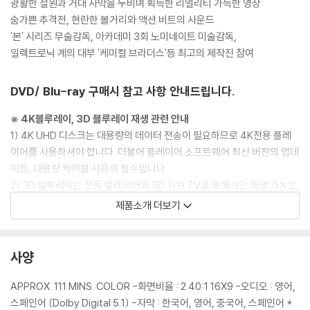
광활한 설원과 거대 사막을 누비며 획득한 리얼리티 가득한 영상
숨가쁜 추격전, 현란한 볼거리와 액션 비트의 사운드
'본' 시리즈 무술감독, 아카데미 3회 노미네이트 미술감독,
일렉트로닉 계의 대부 '케미컬 브라더스'등 최고의 제작진 참여
DVD/ Blu-ray 구매시 참고 사항 안내드립니다.
※ 4K블루레이, 3D 블루레이 재생 관련 안내
1) 4K UHD 디스크는 대용량의 데이터 전송이 필요하므로 4K전용 플레
이어를 사용하셔야 합니다. 더불어 플레이어 소프트웨어 최신 버전의 업데
이트, 대용량 케이블 사용이 필수입니다.
2) 3D 블루레이는 전용 플레이어와 3D 지원 TV를 통해서만 재생 가능합
니다.
제품소개 더보기
※ 아웃케이스/구성품/포장 상태
1) 제작/배송 과정에서 경미한 아웃케이스 주름, 모서리 눌림 및 갈라짐이
사양
발생할 수 있습니다. 반품을 원하실 경우 미개봉 상태로 문의 부탁드립니
다.
APPROX. 111 MINS. COLOR -화면비율 : 2.40:1 16X9 -오디오 : 영어,
2) 스틸북 케이스 제작 과정에서 기포 혹은 경미한 인쇄 오류가 발생할 수
스페인어 (Dolby Digital 5.1) -자막 : 한국어, 영어, 중국어, 스페인어 *