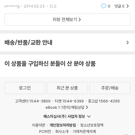
일. 조조로 만난 작품이 하나 있었습니다. 그런데, 기대가
을 벌인다거나, 생애 첫 키스를 앞둔 상황에서 남자의 얼굴을 민첩하게 강
n*****g
2014.02.23.
신고
0
댓글
0
너무 컷기 때문일까요? 그저 한 번 정도만 볼만했다는 것
타하는 씬 등은 한나가 펼칠 액션의 특징을 고스란히 반영한 장면이라 할
으로, 소개의 시간을 조금 가져볼까
수 있다.
리뷰 전체보기
헐리웃 비밀 병기 시얼샤 로넌, 새로운 액션 스타의 탄생
격이 다른 액션 카리스마, 에릭 바나와 케이트 블란쳇
배송/반품/교환 안내
할리우드가 총애하는 배우 시얼샤 로넌, 에릭 바나, 케이트 블란쳇이 품격
이 다른 액션 카리스마로 귀환했다. '러블리 본즈'의 피터 잭슨 감독과 기획
자인 스티븐 스필버그, '웨이 백'의 피터 위어, '어톤먼트'의 조 라이트 등 세
이 상품을 구입하신 분들이 산 분야 상품
계적인 거장 감독이 반한 배우 시얼샤 로넌은 순수한 소녀이면서 동시에
치명적인 킬러이기도 한 한나가 되어 돌아왔다. 그녀가 펼친 마성에 가까
운 공격력과 절도 있는 동작, 우아한 액션 안무에 대한 화답이 거센 가운데,
로그인
최근 본 상품
주문/배송
할리우드의 야심찬 비밀 병기답게 근육질 남자 톱스타들과 어깨를 나란히
하며 액션 스타의 자리를 굳혔다. 에릭 바나와 케이트 블란쳇은 한나를 둘
고객센터 1544-3800
티켓 1544-6399
중고샵 1566-4295
러싼 핵심 인물들로 가세했다. 에릭 바나는 딸인 한나에게 고도의 살인 기
eBook 1:1문의/채팅상담
술을 가르치는 아버지이자 격투에 정통한 전직 CIA 요원으로, 케이트 블란
예스이십사(주) 사업자 정보
쳇은 한나를 쫓으며 소녀에게 총을 겨누는 냉혹한 특수요원으로 변신했다.
이용약관
개인정보처리방침
청소년보호정책
'트로이', '뮌헨'에서의 선 굵은 연기로 신뢰를 획득한 에릭 바나는 영화 인
PC버전
회사소개
거래처관계자께
생에서 가장 강력한 리얼 액션을 구사했고, 케이트 블란쳇은 '반지의 제왕',