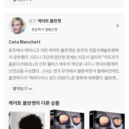
로브 작품상에 노미네이트 되며 단숨에 이름을 알린 조 라이트는 '어
생할 수 있음을 알려드립니다.
톤먼트'에서 슬프도록 아름다운 연인의 세밀한 감성을 아름다운 영상
으로 표현해 평단의 극찬을 받으
※ 디스크 외관 불량
출연
케이트 블란쳇
디스크에 미세한 잔 흠집이 남아있거나 인쇄 면이 깨끗하지 않은 경우가
관심작가 알림신청
있으며, 상품의 불량이 아닙니다. 단, 재생에 이상이 있는 경우에는 불량으
로 인한 반품/교환이 가능합니다.
Cate Blanchett
호주에서 태어나고 자란 케이트 블란쳇은 호주의 국립극예술학원에
※ 교환/반품 안내
서 공부했다. 시드니 극단에 입단한 후에는 티모시 달리의 「카프카가
1) 불량으로 인한 교환/반품 요청 시에는 불량 확인을 위해 개봉 시의 동영
춤춘다(1993)」의 신부 펠리스 바우어 역으로 시드니 연극비평계의
상을 요청할 수 있으며, 동영상이 없는 경우 교환/반품이 제한될 수 있습니
신인상을 수상했다. 그녀는 연극 무대에서 활동하면서 텔레비전에도
다.
출연하다가 「파라다이스 로드(1997)」로 영화에 데뷔했다. 블란쳇은
관련 사진과 동영상 및 재생 기기 모델명을 첨부하여 첨부하여 고객센터에
「엘리자베스(1998)」에서 영국 여왕 엘리자베스 1세를 연기하면서
문의 바랍니다.
펼쳐보기
처음으로 세계적인 찬사를 받았고 아카데미 여우주연상 후보에도 올
2) 사양 오인지, 오 구매, 변심 사유로의 반품은 제품 개봉 전에만 운임비
랐다. 그 후 「에어 콘트롤(1999)」에서 시골에 사는 주부를, 「밴디트
부담 후 처리 가능합니다.
케이트 블란쳇
의 다른 상품
(2001)」에서는 피랍자를, 「샬로트 그레이
3) 스틸북 한정판, 초회 한정판의 경우 제작 수량이 한정되어 있고, 택배
이동 과정에서의 손상이 발생하면, 재 판매가 어려우므로 신중한 구매 선
택을 부탁드립니다.