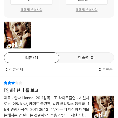
술 감독은 동유럽과 미대륙을 가로지르는 방대한 촬영지 곳곳 적재적소에
캐릭터의 비범함과 액션의 완성도를 높이는 최적의 공간을 설계해냈다. 또
혜택 및 유의사항
혜택 및 유의사항
한, '블랙 스완''나비 효과'의 사운드 트랙 작업에 참여하기도 했던 '케미컬
브라더스'는 심장을 두드리는 액션 비트로 영화의 감각과 템포를 최대치로
끌어올렸다.
'본' 시리즈로 21세기 액션의 판세를 바꾸어 놓은 액션 혁명가 제프 이마다
무술 감독의 지휘하에 설계된 액션은 역시 다르다. 16살 소녀 한나를 중심
축으로 하는 액션에 충격의 카리스마와 압도적인 파워, 예측 불허의 공격
리뷰
1
한줄평
0
력을 불어넣는데 성공하며, 근육질의 히어로가 등장하는 여타 액션 영화와
는 완전히 차별화된 쾌감을 만들어냈다. 이를 위해 먼저, 한나 캐릭터와 배
리뷰전체
추천순
우 시얼샤 로넌에게 꼭 맞는 맞춤 액션 안무를 고안했다. 소녀의 순수한 얼
굴에 관객이 방심하는 순간, 허를 찌르며 일격을 가하는 의외성이 그 핵심
이다. 여린 외모에서 순간적으로 뿜어져 나오는 절도 있는 액션 동작과 치
[영화] 한나 를 보고
명적인 공격력, 현란한 무기술 그리고 마치 안무와도 같은 우아한 맵시의
액션으로 이를 시각화 해냈다. 또한 외딴 설원에서 아버지와 단 둘이서 킬
제목 : 한나 Hanna, 2011감독 : 조 라이트출연 : 시얼샤
러 훈련과 사냥을 하며 자란 성장 배경을 고려하여 고립된 소녀의 신비로
로넌, 에릭 바나, 케이트 블란쳇, 빅키 크리엡스 등등급 : 1
움과 산짐승과도 같은 야생적인 면면을 동시에 드러내는데 주안점을 두었
5세 관람가작성 : 2011.06.13. “우리는 더 이상의 대책을
논해서는 안 된다는 것일까?”-즉흥 감상- 지난 4월 17
다. 한 여자의 품에 안겨 아이처럼 울던 한나가 상대의 목을 꺾는 기습 공격