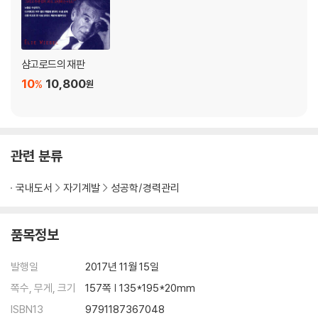
샴고로드의 재판
10
10,800
%
원
관련 분류
국내도서
자기계발
성공학/경력관리
품목정보
발행일
2017년 11월 15일
쪽수, 무게, 크기
157쪽 | 135*195*20mm
ISBN13
9791187367048