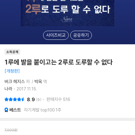
사이즈비교
공유하기
소득공제
1루에 발을 붙이고는 2루로 도루할 수 없다
개정판
버크 헤지스
저
박옥
역
나라
2017.11.15.
8.9
판매지수
516
9
베스트
자기계발 top100 1주
7,000
원