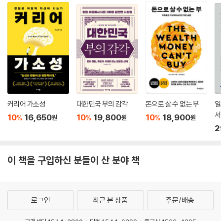
커리어 가소성
대한민국 부의 감각
돈으로 살 수 없는 부
일
서
10
16,650
10
19,800
10
18,900
%
%
%
원
원
원
2
이 책을 구입하신 분들이 산 분야 책
로그인
최근 본 상품
주문/배송