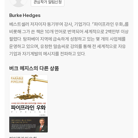
관심작가 알림신청
제 9 장 소유할 것인가, 소유당할 것인가? 104
제 10 장 부자가 되는 비밀 115
Burke Hedges
제 11 장 이상적인 사업은? 123
베스트셀러 저자이자 동기부여 강사, 기업가다. 『파이프라인 우화』를
제 12 장 1루에 발을 붙이고는 2루로 도루할 수 없다 136
비롯해 그가 쓴 책은 10개 언어로 번역되어 세계적으로 2백만부 이상
제 13 장 개인 독립선언서에 서명하라 145
팔렸다. 탐파베이 지역에 급속하게 성정하고 있는 몇 개의 사업체를
제 14 장 표지만 보고 전체 내용을 판단할 수는 없다 150
운영하고 있으며, 유창한 말솜씨로 강의를 통해 전 세계적으로 자유
기업과 자기계발의 메시지를 전파하고 있다.
버크 헤지스
의 다른 상품