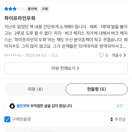
종이책
구매
파이프라인우화
지난주 읽었던 책 내용 간단하게 소개해드립니다. 제목 : 1루에 발을 붙이
고는 2루로 도루 할 수 없다. 저자 : 버크 헤지스 작가에 대해서 버크 헤지
스는 "파이프라인의 우화"라는 책도 쓰신 분이죠책이 작고 귀엽습니다. 페
이지수도 그리 많지 않고요. 그가 쓴책들은 10개국어로 번역되어서 200
만부 이상 팔렸다고 합니다. 이정도 베스트셀러면 한번 읽어볼 만한 가치
h******o
2020.04.03.
신고
0
댓글
0
가 있겠죠. 적극
리뷰 전체보기
리뷰
4
한줄평
5
클린봇
이 부적절한 글을 감지 중입니다.
설정
구매한줄평
추천순