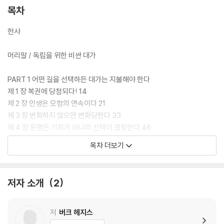
목차
헌사
머리말 / 독립을 위한 비싼 대가
PART 1 어떤 길을 선택하든 대가는 지불해야 한다
제 1 장 복권에 당첨되다! 14
제 2 장 인생은 모험의 연속이다 21
제 3 장 변화하지 않으면 변화당한다 33
제 4 장 운명은 기회가 아니라 선택이 결정한다 46
목차 더보기
PART 2 돈 없이 살기 힘든 세상에서 파산한다는 것
제 5 장 파산은 현실이다 58
제 6 장 파산하는 것과 가난해지는 것 67
저자 소개
2
제 7 장 당신은 피해자인가, 승리자인가? 75
제 8 장 직장이 안정적이라는 것은 옛말이다 86
저
버크 헤지스
PART 3 이 시대의 가장 현명한 대안