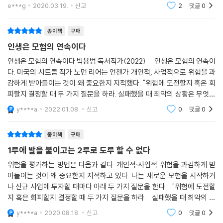
직장의 익숙함과 편안함에서 머물러 있지말고 자기 기업을 세워서 살아야
e***g
2020.03.19.
신고
2
댓글
0
된다고 충고한다.
종이책
구매
인생은 모험의 연속이다
인생은 모험의 연속이다 박용범 독서작가(2022) 인생은 모험의 연속이
다. 미국의 시트콤 작가 노먼 리어는 언젠가 개인적, 사업적으로 위험을 과
감하게 받아들이는 것이 왜 중요한지 지적했다. "위험에 도전할지 혹은 회
피할지 결정할 때 두 가지 질문을 하라. 실패했을 때 최악의 상황은 무엇인
가? 최악의 상황이 닥치면 살아남을 수 있는가?" 인생은 연극 연습장이 아
y****a
2022.01.08.
신고
0
댓글
0
니고
종이책
구매
1루에 발을 붙이고는 2루로 도루 할 수 없다
위험을 평가하는 방법은 다음과 같다. 개인적·사업적 위험을 과감하게 받
아들이는 것이 왜 중요한지 지적하고 있다. 나는 새로운 모험을 시작하거
나 신규 사업에 투자할 때마다 아래 두 가지 질문을 한다. "위험에 도전할
지 혹은 회피할지 결정할 때 두 가지 질문을 하라. 실패했을 때 최악의 상
황은 무엇인가 최악의 상황이 닥치면 살아남을 수 있는가?" 인류 역
y****a
2020.08.18.
신고
0
댓글
0