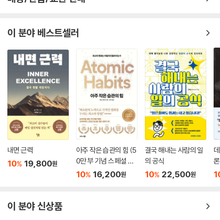
이 분야 베스트셀러
내면 근력
아주 작은 습관의 힘 (5
결국 해내는 사람의 일
데
0만 부 기념 스페셜 에
의 공식
론
10
19,800
%
원
디션)
무
10
16,200
10
22,500
1
%
%
원
원
이 분야 신상품