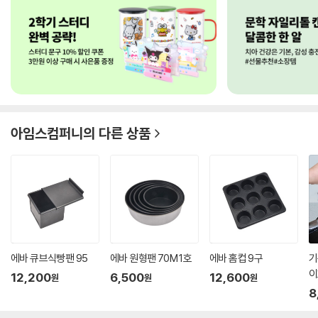
아임스컴퍼니
의 다른 상품
에바 큐브식빵팬 95
에바 원형팬 70M 1호
에바 홈컵 9구
기
이
12,200
6,500
12,600
원
원
원
팬
8