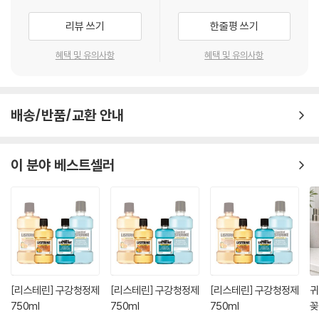
리뷰 쓰기
한줄평 쓰기
혜택 및 유의사항
혜택 및 유의사항
배송/반품/교환 안내
이 분야 베스트셀러
[리스테린] 구강청정제
[리스테린] 구강청정제
[리스테린] 구강청정제
귀
750ml
750ml
750ml
꽂