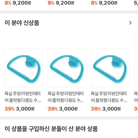
품
8
9,200
8
9,200
8
9,200
5
%
%
%
원
원
원
이 분야 신상품
욕실 주방 리빙인테리
욕실 주방 리빙인테리
욕실 주방 리빙인테리
욕
어 흡착형 다용도 수건
어 흡착형 다용도 수건
어 흡착형 다용도 수건
어
정리홀더
정리홀더
정리홀더
정
39
3,000
39
3,000
39
3,000
3
%
%
%
원
원
원
이 상품을 구입하신 분들이 산 분야 상품