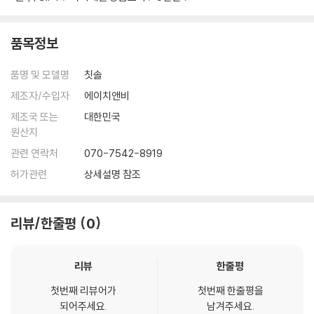
품목정보
품명 및 모델명
칫솔
제조자/수입자
에이치앤비
제조국 또는
대한민국
원산지
관련 연락처
070-7542-8919
허가관련
상세설명 참조
리뷰/한줄평
0
리뷰
한줄평
첫번째 리뷰어가
첫번째 한줄평을
되어주세요.
남겨주세요.