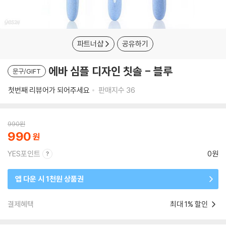
파트너샵
공유하기
에바 심플 디자인 칫솔 - 블루
문구/GIFT
첫번째 리뷰어가 되어주세요
판매지수
36
990
원
990
YES포인트
0원
앱 다운 시 1천원 상품권
결제혜택
최대 1% 할인