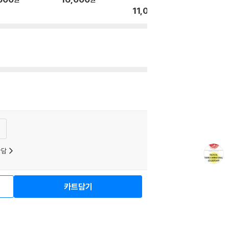
11,000
원
상담
보
광고
카트담기