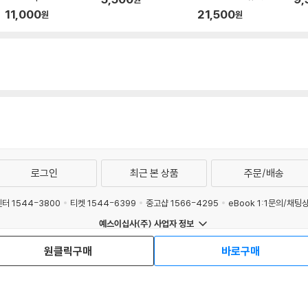
프' 원서
11,000
21,500
원
원
로그인
최근 본 상품
주문/배송
터 1544-3800
티켓 1544-6399
중고샵 1566-4295
eBook 1:1문의/채팅
예스이십사(주) 사업자 정보
관
개인정보처리방침
청소년보호정책
PC버전
회사소개
거래처관계자께
도서홍
원클릭구매
바로구매
Copyright © YES24 Corp. All Rights Reserved.