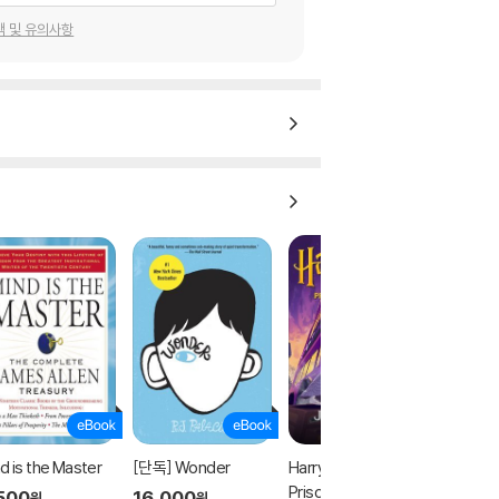
택 및 유의사항
d is the Master
[단독] Wonder
Harry Potter and the
Prisoner of Azkaban
500
16,000
원
원