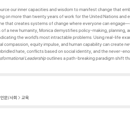
ce our inner capacities and wisdom to manifest change that embod
ng on more than twenty years of work for the United Nations and e
 one that creates systems of change where everyone can engage—n
ts of a new humanity, Monica demystifies policy-making, planning,
radicating the world’s most intractable problems. Using real-life 
sal compassion, equity impulse, and human capability can create n
nbridled hate, conflicts based on social identity, and the never-eno
nsformational Leadership
outlines a path-breaking paradigm shift tha
인문/사회
교육