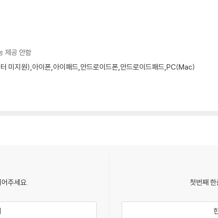
능 제공 안함
모니터 미지원),아이폰,아이패드,안드로이드폰,안드로이드패드,PC(Mac)
되어주세요.
첫번째 한
기