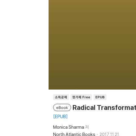
소득공제
정가제 Free
EPUB
Radical Transformat
eBook
EPUB
Monica Sharma
저
North Atlantic Books
2017.11.21.