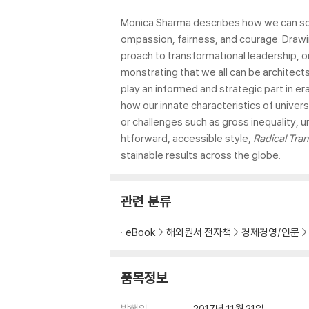
Monica Sharma describes how we can sour
ompassion, fairness, and courage. Drawi
proach to transformational leadership,
monstrating that we all can be architec
play an informed and strategic part in e
how our innate characteristics of univer
or challenges such as gross inequality, u
htforward, accessible style,
Radical Tra
stainable results across the globe.
관련 분류
eBook
해외원서 전자책
경제경영/인문
품목정보
발행일
2017년 11월 21일