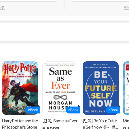
사항
혜
Harry Potter and the
[단독] Same as Ever
[단독] Be Your Futur
Min
Philosopher’s Stone
e Self Now '퓨처 셀
5,500
9,
원