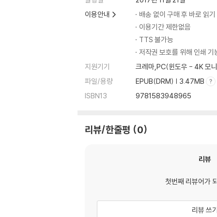
이용안내
배송 없이 구매 후 바로 읽기
이용기간 제한없음
TTS 불가능
저작권 보호를 위해 인쇄 기
지원기기
크레마,PC(윈도우 - 4K 
파일/용량
EPUB(DRM) | 3.47MB
ISBN13
9781583948965
리뷰/한줄평
0
리뷰
첫번째 리뷰어가 
리뷰 쓰