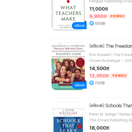
Penguin Publishing Gro
11,000
원
9,900
원
쿠폰혜택가
550원
The Freedom 
[eBook]
Erin Gruwell | The Free
Crown/Archetype
200
14,500
원
13,050
원
쿠폰혜택가
720원
Schools Tha
[eBook]
Peter M. Senge | Nelda
The Crown Publishing G
18,000
원