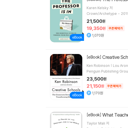
Karen Kelsky 저
Crown/Archetype
2015
21,500
원
19,350
원
쿠폰혜택가
1,070원
Creative Sc
[eBook]
Ken Robinson | Lou Aron
Penguin Publishing Gro
23,500
원
21,150
원
쿠폰혜택가
1,170원
What Teach
[eBook]
Taylor Mali 저