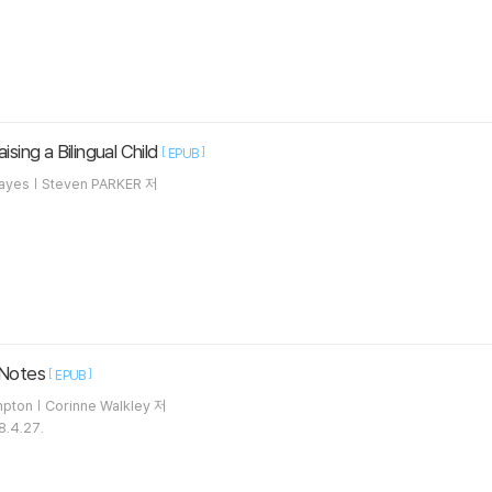
ising a Bilingual Child
[
]
EPUB
Hayes | Steven PARKER 저
 Notes
[
]
EPUB
mpton | Corinne Walkley 저
8.4.27.