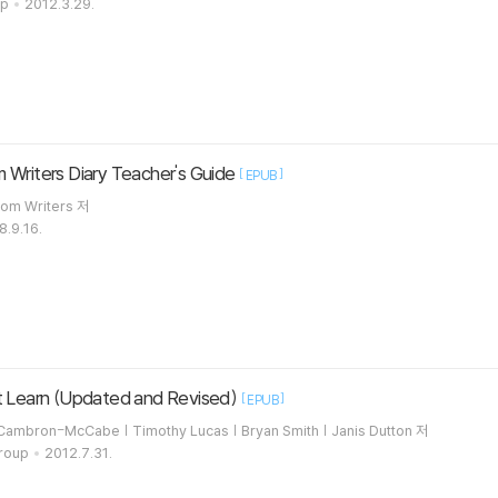
up
2012.3.29.
Writers Diary Teacher's Guide
[
]
EPUB
dom Writers 저
8.9.16.
t Learn (Updated and Revised)
[
]
EPUB
 Cambron-McCabe | Timothy Lucas | Bryan Smith | Janis Dutton 저
roup
2012.7.31.