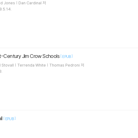
d Jones | Dan Cardinal 저
8.5.14.
t-Century Jim Crow Schools
[
]
EPUB
 Stovall | Terrenda White | Thomas Pedroni 저
3.
il
[
]
EPUB