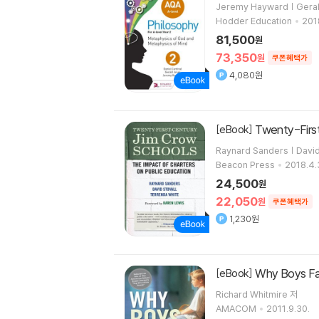
Jeremy Hayward | Geral
Hodder Education
201
81,500
원
73,350
원
쿠폰혜택가
4,080원
Twenty-Firs
[eBook]
Raynard Sanders | David
Beacon Press
2018.4.
24,500
원
22,050
원
쿠폰혜택가
1,230원
Why Boys Fa
[eBook]
Richard Whitmire 저
AMACOM
2011.9.30.