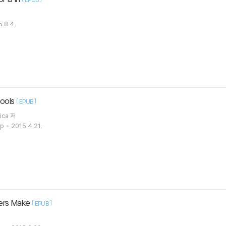
.8.4.
hools
[
]
EPUB
ica 저
up
2015.4.21.
ers Make
[
]
EPUB