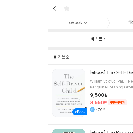
eBook
해
베스트
기본순
The Self-Dri
[eBook]
William Stixrud, PhD | 
Penguin Publishing Gro
9,500
원
8,550
원
쿠폰혜택가
470원
The Professo
[eBook]