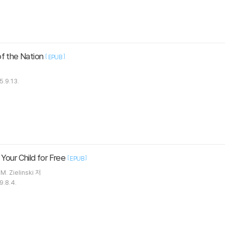
f the Nation
[
]
EPUB
5.9.13.
our Child for Free
[
]
EPUB
M. Zielinski 저
9.8.4.