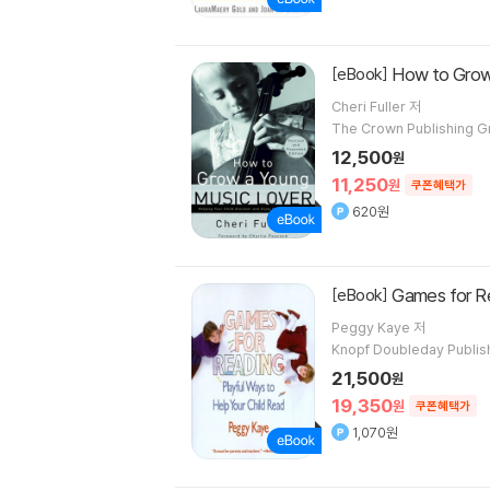
How to Grow
[eBook]
Cheri Fuller 저
The Crown Publishing G
12,500
원
11,250
원
쿠폰혜택가
620원
Games for R
[eBook]
Peggy Kaye 저
Knopf Doubleday Publis
21,500
원
19,350
원
쿠폰혜택가
1,070원