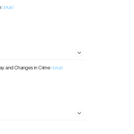
n
[
]
EPUB
ay and Changes in Crime
[
]
EPUB