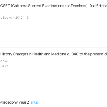
 CSET (California Subject Examinations for Teachers), 2nd Editio
's Books
2019.1.15.
story Changes in Health and Medicine c.1340 to the present d
nson 저
8.3.26.
Philosophy Year 2
[
]
EPUB