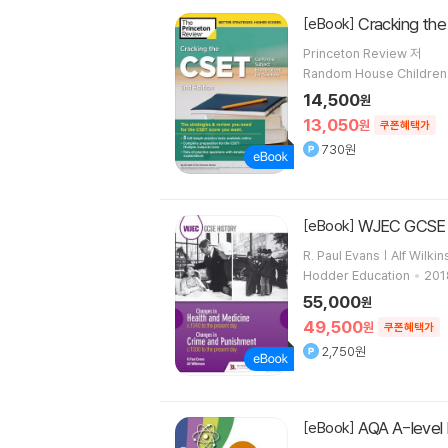
Cracking the
[eBook]
Princeton Review 저
Random House Children
14,500
원
13,050
원
쿠폰혜택가
730원
WJEC GCSE Hi
[eBook]
R. Paul Evans | Alf Wilki
Hodder Education
201
55,000
원
49,500
원
쿠폰혜택가
2,750원
AQA A-level 
[eBook]