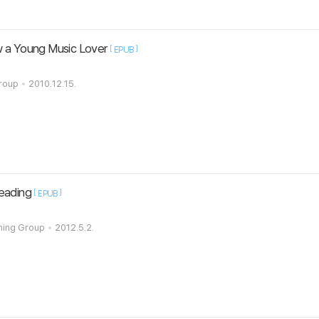
 a Young Music Lover
[
]
EPUB
roup
2010.12.15.
eading
[
]
EPUB
hing Group
2012.5.2.