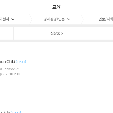
교육
외원서
경제경영/인문
인문/사
신상품
ven Child
[
]
EPUB
Ned Johnson 저
up
2018.2.13.
r Is In
[
]
EPUB