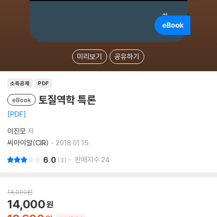
미리보기
공유하기
소득공제
PDF
토질역학 특론
eBook
PDF
이진모
저
씨아이알(CIR)
2018.01.15.
6.0
판매지수
24
3
14,000
원
14,000