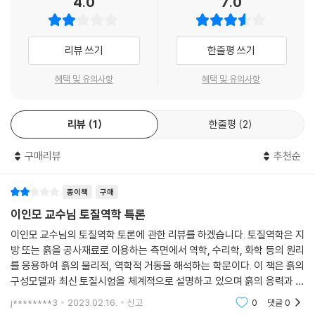
4.0
7.0
제8장 토질 소성론
8.1 개 요
리뷰 쓰기
한줄평 쓰기
8.2 극한지지력 이론
혜택 및 유의사항
혜택 및 유의사항
8.3 토압론
8.4 절편법에 의한 사면안정해석법
리뷰
1
한줄평
2
부 록
구매리뷰
추천순
종이책
구매
이인모 교수님 토질역학 특론
이인모 교수님의 토질역학 토론에 관한 리뷰를 하겠습니다. 토질역학은 지
방 또는 흙을 공사재료로 이용하는 측면에서 역학, 수리학, 화학 등의 원리
를 응용하여 흙의 물리적, 역학적 거동을 해석하는 학문이다. 이 책은 흙의
구성모델과 최신 토질시험을 체계적으로 설명하고 있으며 흙의 응력과 변
형을 지배하는 각종 구성방정식과 그에 따른 배경이론을 잘 설명하고 있
j********3
2023.02.16.
신고
0
댓글
0
다.