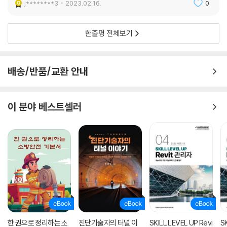
j********3
2023.02.16.
0
한줄평 전체보기
배송/반품/교환 안내
이 분야 베스트셀러
한 권으로 정리하는 소
진단기술자의 터널 이
SKILL LEVEL UP Revi
S