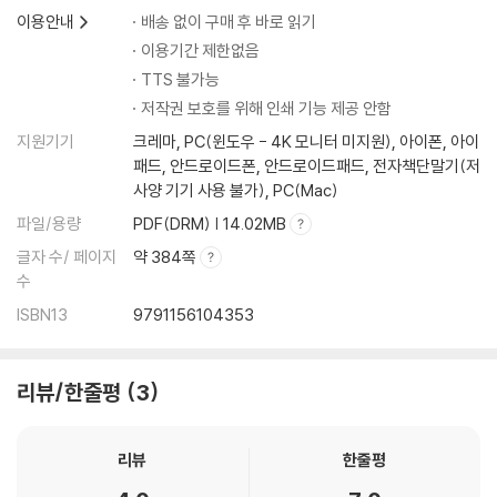
4.3 과잉간극수압 공식의 유도
이용안내
배송 없이 구매 후 바로 읽기
4.4 Skempton 과잉간극수압의 적용성
이용기간 제한없음
4.5 Henkel의 과잉간극수압 공식
TTS 불가능
저작권 보호를 위해 인쇄 기능 제공 안함
제5장 압밀론 I
지원기기
크레마, PC(윈도우 - 4K 모니터 미지원), 아이폰, 아이
5.1 서 론
패드, 안드로이드폰, 안드로이드패드, 전자책단말기(저
5.2 일차원 압밀이론
사양 기기 사용 불가), PC(Mac)
5.3 압밀시험과 지반정수의 불확정성
파일/용량
PDF(DRM) | 14.02MB
제6장 압밀론 II
글자 수/ 페이지
약 384쪽
6.1 개 괄
수
6.2 비선형 압밀이론
ISBN13
9791156104353
6.3 연직배수재 공법
6.4 압밀침하량
리뷰/한줄평
3
제7장 전단강도론
7.1 개 괄
리뷰
한줄평
7.2 사질토의 전단강도
7.3 점성토의 전단강도