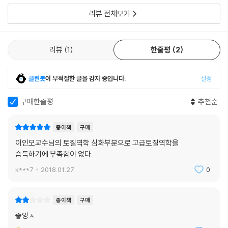
리뷰 전체보기
리뷰
1
한줄평
2
클린봇
이 부적절한 글을 감지 중입니다.
설정
구매한줄평
추천순
종이책
구매
이인모교수님의 토질역학 심화부분으로 고급토질역학을
습득하기에 부족함이 없다
k***7
2018.01.27.
0
종이책
구매
좋앙ㅅ