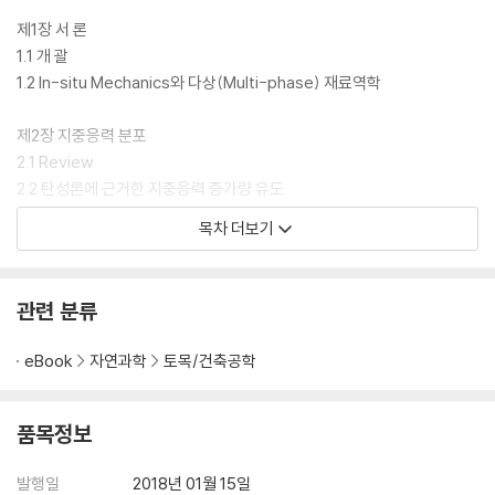
제1장 서 론
1.1 개 괄
1.2 In-situ Mechanics와 다상(Multi-phase) 재료역학
제2장 지중응력 분포
2.1 Review
2.2 탄성론에 근거한 지중응력 증가량 유도
2.3 지중응력 분포의 공학적 응용
목차 더보기
제3장 투수론
3.1 Review
관련 분류
3.2 투수방정식의 유도
3.3 정상류 흐름의 해법
eBook
자연과학
토목/건축공학
3.4 투수 시의 유효응력 개념
제4장 과잉간극수압론
품목정보
4.1 Review
4.2 과잉간극수압의 정의와 발생 원인 예시
발행일
2018년 01월 15일