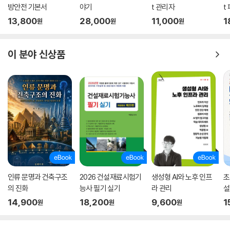
방안전 기본서
야기
t 관리자
t
13,800
28,000
11,000
1
원
원
원
이 분야 신상품
인류 문명과 건축구조
2026 건설재료시험기
생성형 AI와 노후 인프
초
의 진화
능사 필기 실기
라 관리
설
14,900
18,200
9,600
1
원
원
원