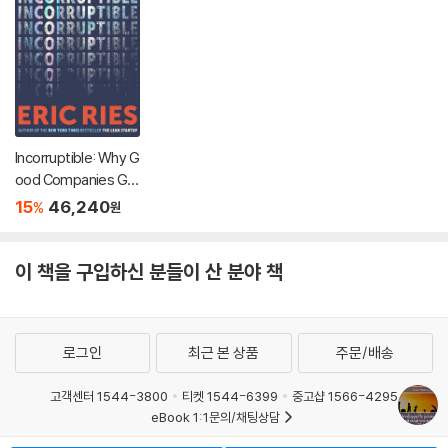
Incorruptible: Why G
ood Companies Go
Bad... and How Grea
15
46,240
%
원
t Companies Stay G
reat
이 책을 구입하신 분들이 산 분야 책
로그인
최근 본 상품
주문/배송
고객센터 1544-3800
티켓 1544-6399
중고샵 1566-4295
eBook 1:1문의/채팅상담
예스이십사(주) 사업자 정보