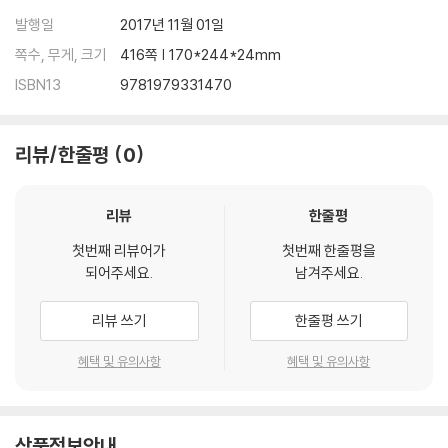
발행일
2017년 11월 01일
쪽수, 무게, 크기
416쪽 | 170*244*24mm
ISBN13
9781979331470
리뷰/한줄평
0
리뷰
한줄평
첫번째 리뷰어가
첫번째 한줄평을
되어주세요.
남겨주세요.
리뷰 쓰기
한줄평 쓰기
혜택 및 유의사항
혜택 및 유의사항
상품정보안내