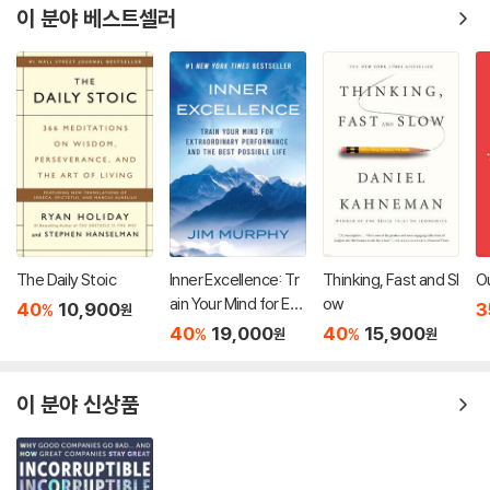
이 분야 베스트셀러
The Daily Stoic
Inner Excellence: Tr
Thinking, Fast and Sl
Ou
ain Your Mind for Ext
ow
40
10,900
3
%
원
raordinary Performa
40
19,000
40
15,900
%
%
원
원
nce and the Best Po
ssible Life
이 분야 신상품