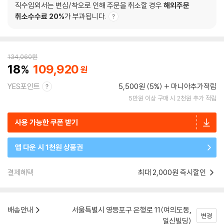
직수입외서는 변심/착오로 인해 주문을 취소할 경우
해외주문
취소수수료 20%
가 부과됩니다.
134,060
원
18
109,920
YES포인트
5,500원 (5%)
마니아추가적립
5만원 이상 구매 시 2천원 추가 적립
사용 가능한 쿠폰 받기
앱 다운 시 1천원 상품권
결제혜택
최대 2,000원 즉시할인
배송안내
서울특별시 영등포구 은행로 11(여의도동,
변경
일신빌딩)