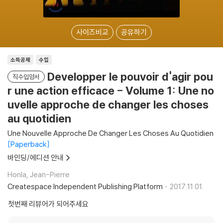
사이즈비교
공유하기
소득공제
수입
Developper le pouvoir d'agir pou
직수입양서
r une action efficace - Volume 1: Une no
uvelle approche de changer les choses
au quotidien
Une Nouvelle Approche De Changer Les Choses Au Quotidien
Paperback
바인딩/에디션 안내
Honla, Jean-Pierre
Createspace Independent Publishing Platform
2017.11.01.
첫번째 리뷰어가 되어주세요