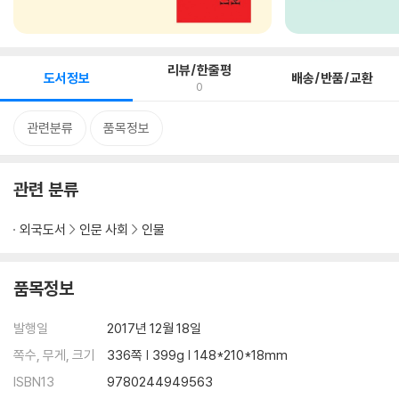
리뷰/한줄평
도서정보
배송/반품/교환
0
관련분류
품목정보
관련 분류
외국도서
인문 사회
인물
품목정보
발행일
2017년 12월 18일
쪽수, 무게, 크기
336쪽 | 399g | 148*210*18mm
ISBN13
9780244949563