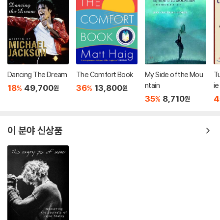
Dancing The Dream
The Comfort Book
My Side of the Mou
T
ntain
ie
18
49,700
36
13,800
%
%
원
원
35
8,710
4
%
원
이 분야 신상품