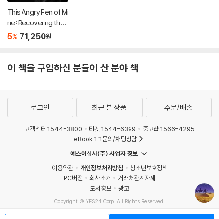
This Angry Pen of Mi
ne: Recovering the J
ournals of Layne Sta
5
71,250
%
원
ley
이 책을 구입하신 분들이 산 분야 책
로그인
최근 본 상품
주문/배송
고객센터 1544-3800
티켓 1544-6399
중고샵 1566-4295
eBook 1:1문의/채팅상담
예스이십사(주) 사업자 정보
이용약관
개인정보처리방침
청소년보호정책
PC버전
회사소개
거래처관계자께
도서홍보
광고
Copyright © YES24 Corp. All Rights Reserved.
MATOM7