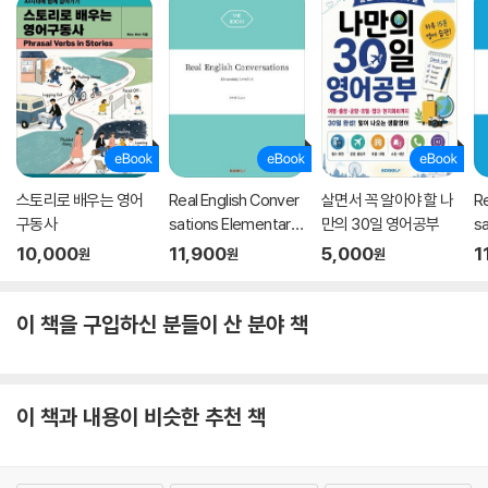
하는 스피킹까지 도달할 수 있다. 그동안 영어도전에 실패했던 분이라도
한번 믿고 재도전해볼 것을 강력 추천한다.
사기와 같은 진실! 40년 영어 지진아 2개월 만에 입 트이다!
지란지교 시큐리티 CEO 윤두식
스토리로 배우는 영어
Real English Conver
살면서 꼭 알아야 할 나
Re
직장인이라면, 남들 앞에서 영어로 말할 때 자신 없다면 이 책은 꼭 봐야 한
구동사
sations Elementary
만의 30일 영어공부
s
다. 해외 비즈니스를 해야 하는 절박한 입장에서 영어는 나에게 절대 넘지
Level 1-1
Le
10,000
11,900
5,000
1
원
원
원
못할 벽과 같았다. 김태윤 선생은 40여 년을 영어지진아로 살아온 나에게
단 2개월 만에 말을 트이게 해 준 마술사다. 이 책과 함께라면 당신의 영어
인생 2막이 시작될 것이다. 이건 사기와 같은 진실이다.
이 책을 구입하신 분들이 산 분야 책
50후반에 처음 느껴본 영어 스피킹의 재미!
이 책과 내용이 비슷한 추천 책
한국전자통신연구원 책임연구원, 공학박사 윤이중
영어를 못한다는 것이 너무 불편했습니다. 언제 어디서나 영어 시험을 보