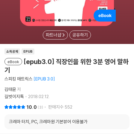
파트너샵
공유하기
소득공제
EPUB
[epub3.0] 직장인을 위한 3분 영어 말하
eBook
기
스피킹 매트릭스
EPUB 3.0
김태윤
저
길벗이지톡
2018.02.12.
10.0
판매지수
552
3
크레마 터치, PC, 크레마원 기본뷰어 이용불가