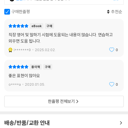
성공해보지 못했던 영어 말하기를 성공한 유일한 수업이기도 했습니다. 불
과 2개월 전만 해도 영어 한마디 못했는데 나 홀로 해외출장을 떠나 영어로
구매한줄평
추천순
두 시간 동안 PT를 진행하고 질의응답까지 해냈습니다. 스스로에게 감동
했고 선생님께 감사했습니다. 영어로 말하고 싶다면 일단 이 책의 훈련과
eBook
구매
정을 한번 따라 해보세요. 분명히 말문이 열립니다.
직장 영어 및 말하기 시험에 도움되는 내용이 많습니다. 연습하고
외우면 도움 됩니다.
45년 동안 안 되던 영어, 드디어 해답을 찾다!
l*******9
2025.02.02.
0
DSC인베스트먼트 전무 하태훈
종이책
구매
평생 영어와는 인연이 없을 줄로만 알았다. 그런데 영어 한마디 못하던 내
좋은 표현이 많아요
가 어느새 김태윤 선생님과 영어로 30분간 대화를 나누고 있다. 45년 동
안 안 되던 영어였는데 마치 기적처럼! 단순히 문장을 외워서 말하는 게 아
o****a
2020.01.05.
0
니라 스스로 생각해서 말한다는 것이 더 놀랍다. 오래도록 잠들어 있던 나
의 영어 잠재력을 일깨워준 그의 스피킹 매트릭스를 대한민국 직장인들과
한줄평 전체보기
함께 할 수 있어 기쁘다. 나처럼 다른 분들도 영어의 해답을 찾길 응원한다!
배송/반품/교환 안내
20년 영어울렁증에서 벗어나 영어로 강의를 하게 되다!