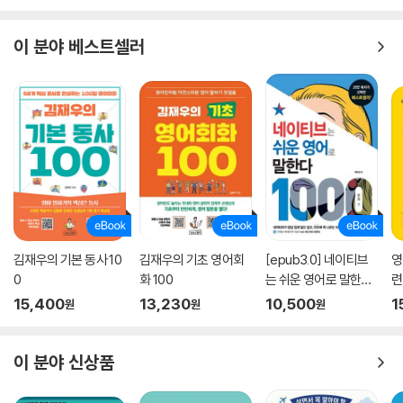
코어시큐리티 CEO 김태일
이 분야 베스트셀러
언젠가 10살 남짓한 학생이 외국인과 유창하게 대화하는 모습을 보면서,
특정 언어를 유창하게 말하기 위해서는 문법이나 단어와는 다른 마법 같은
뭔가가 더 필요한 것이 아닐까 생각했던 적이 있습니다. 20년이 넘는 시간
동안 영어를 접해왔으면서도 외국인만 보면 심한 두려움을 느꼈죠. 그랬던
제가 불과 1년 만에 영어로 강의를 하러 가게 되었습니다. 울렁증을 유발하
던 영어가 무엇과도 바꿀 수 없는 재미와 즐거움을 주고 있습니다. 이 책이
과거의 저처럼 영어 때문에 고통 받는 분들께 영어 스피킹의 즐거움을 가
져다줄 것을 확신합니다.
김재우의 기본 동사 10
김재우의 기초 영어회
[epub3.0] 네이티브
영
영어 스피킹의 본질을 정확히 꿰뚫고 있는 훈련법!
0
화 100
는 쉬운 영어로 말한다
련
구글 코리아 정책팀 정책자문 변호사 정재훈
-1000문장 편
15,400
13,230
10,500
1
원
원
원
스피킹 매트릭스는 한국인이 영어 말하기가 왜 안 되는지 문제의 본질을
정확히 꿰뚫고 있다. 그리고 이를 어떻게 교정해나가야 하는지 매우 과학
이 분야 신상품
적이고도 설득력 있는 훈련법을 제시해주고 있다. 스피킹에 필요한 표현과
에피소드를 축적하고 확장해가며 궁극에는 자신의 생각을 반영하여 전달