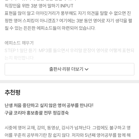
DAY 27 자신의 가치를 높이는 방법은?
직장인을 위한 3분 영어 말하기 INPUT
DAY 28 업무 능력을 향상시키려면?
표현을 많이 알고 이야깃거리가 풍부해도 자기 의견을 말할 수 없으면 진
DAY 29 직장에서 건강한 관계를 유지하려면?
정한 영어 스피킹이 아니겠죠? 여기에는 3분 동안 영어로 자기 생각을 펼
DAY 30 직장을 그만둘 만한 이유는?
칠 수 있는 든든한 에피소드들이 마련되어 있습니다.
3분 영어 말하기 OUTPUT 스크립트
에피소드 채우기
STEP 1 일단 듣기: MP3를 들으면서 우리말 문장이 영어로 어떻게 표현되
는지 확인합니다.
STEP 2 힌트 확인: 주어진 핵심 단어와 구문 힌트를 참고해 우리말 문장
출판사 리뷰 더보기
을 영어로 표현해 봅니다.
STEP 3 듣고 따라 하기: 반복해서 듣고 따라 하면서 에피소드들을 머릿속
에 쏙쏙 담습니다.
추천평
STEP 4 영어로 말해보기: 큰소리로 따라 하면서 자신감을 키우세요. 특히
볼드 처리된 부분은 더 주의해서 말해 봅니다
난생 처음 중단하고 싶지 않은 영어 공부를 만나다!
구글 코리아 홍보총괄 전무 정김경숙
말하라! 이제 당신은 네이티브처럼 말하게 된다!
시중에 영어 교재, 강의, 동영상, 강사가 넘쳐난다. 그럼에도 불구하고 영
직장인을 위한 3분 영어 말하기 OUTPUT
어를 꾸준히 공부하기란 참 쉽지 않다. 저자와 5년째 영어공부를 함께 해