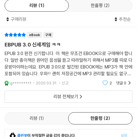
리뷰
1
한줄평
2
일상회화를 넘어 비즈니스 영어까지 갖추고 싶다면 읽어야 할 책!
콕 찍기만 해도, 그냥 듣기만 해도 자동으로 외워지는
구매리뷰
추천순
카카오 커머스본부 카카오스타일 파트 PM 조안나
무료 MP3 파일과 QR코드
이 책에 나오는 모든 예문들은 MP3파일과 QR코드를 통해 확인할 수 있습
한국인이 틀리기 쉬운 표현, 특히 직장에서 활용할 수 있는 영어가 모두 응
eBook
구매
니다.
집되어 있다. 짧은 문장부터 시작해 의견 말하기까지 훈련 과정을 따라 가
EBPUB 3.0 신세계임 ㅋㅋ
다 보니 어느새 긴장감 없이 입에서 영어가 자연스럽게 흘러나오는 것을
EPUB 3.0 완전 신기합니다. 이 책은 무조건 EBOOK으로 구매해야 합니
체감하게 되었다. 스스로 영어로 커뮤니케이션하는 그 성취감이란! 업무
다. 일반 종이책은 원어민 음성을 듣고 따라말하기 위해서 MP3를 따로 다
상 영어 사용빈도가 높은 직장인들은 물론, 일상회화를 뛰어넘어 비즈니스
운받아야하는데요. EPUB 3.0으로 발간된 EBOOK에는 MP3가 책 안에
영어까지 갖추고 싶은 분들은 이 책을 꼭 읽어보면 좋겠다. 왜 학교에서 이
포함되어 있습니다. 우와!! 괜히 저장공간에 MP3 관리할 필요도 없구요,
런 영어를 가르쳐주지 않는 것인지… 영어 교과서나 대학 교양영어 교재로
스마트폰 다들 쓰니까 책과 MP3를 한군데 담아서 편하게 볼 수 있어서 너
g********1
2020.03.31.
신고
2
댓글
0
추천해주고픈 책이다.
무 좋습니다.1분 말하기가 1줄짜
리뷰 전체보기
한 번도 경험해보지 못한, 유일하게 성공한 영어 말하기 수업!
타이거팀 CEO 황석훈
리뷰
1
한줄평
2
지금껏 한 번도 경험해보지 못했던 영어 수업이었습니다. 그리고 한 번도
클린봇
이 부적절한 글을 감지 중입니다.
설정