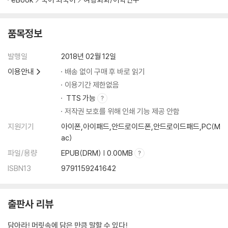
DAY 08 남에게 인정받는 것과 자기만족 중 더 중요한 것은?
DAY 09 불만이 있을 때는 어떻게 하는가?
DAY 10 업무를 방해하는 큰 요인은?
품목정보
DAY 11 직장인으로서 가장 위험한 태도는?
DAY 12 감정 조절이 필요한 이유는?
발행일
2018년 02월 12일
DAY 13 참고 지나갈 수 없는 경우는?
이용안내
배송 없이 구매 후 바로 읽기
DAY 14 서로 감정이 상했을 때는 어떻게 하는가?
이용기간 제한없음
DAY 15 결정할 때 고려하는 것은?
TTS 가능
DAY 16 협력을 방해하는 것은?
저작권 보호를 위해 인쇄 기능 제공 안함
DAY 17 신뢰가 중요한 이유는?
지원기기
아이폰,아이패드,안드로이드폰,안드로이드패드,PC(M
DAY 18 새로운 아이디어를 어떻게 하면 제일 잘 얻을 수 있는가?
ac)
DAY 19 일과 삶의 균형에 대한 생각은?
DAY 20 직장인에게 휴식이 그렇게 중요한 이유는?
파일/용량
EPUB(DRM) | 0.00MB
DAY 21 효과적인 시간 관리를 위해 꼭 지키는 규칙은?
ISBN13
9791159241642
DAY 22 직장인으로서 미성숙하다고 생각되는 모습은?
DAY 23 신뢰할 수 없는 사람의 특징은?
DAY 24 혼자보다 팀으로 일하는 게 나은 이유는?
출판사 리뷰
DAY 25 어떻게 하면 회의를 효과적으로 진행할 수 있나?
DAY 26 직장인이 가져야 되는 귀중한 자질은?
담아라! 머릿속에 담은 만큼 말할 수 있다!