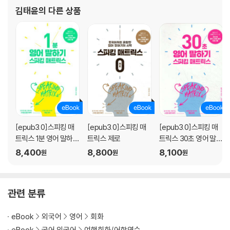
DAY 24 고진감래(苦盡甘來)
위), 강남 이익훈 어학원 토익/OPIc 대표 강사(6년 연속 마감 1위)로
김태윤
의 다른 상품
DAY 25 권장 및 요구
활약하였
DAY 26 업무성과
DAY 27 업무수행
DAY 28 인간관계
DAY 29 사업 관리
DAY 30 상황 설명
직장인을 위한 3분 영어 말하기 OUTPUT
[epub3.0]스피킹 매
[epub3.0]스피킹 매
[epub3.0]스피킹 매
트릭스 1분 영어 말하기
트릭스 제로
트릭스 30초 영어 말하
DAY 01 직장인의 기본적인 업무 태도는?
(2020개정판)
기(2020개정판)
8,400
8,800
8,100
원
원
원
DAY 02 다른 사람을 설득하려면?
DAY 03 반대의견에는 어떻게 대처하는 게 좋은가?
DAY 04 직장인으로서 성장하기 위해 필요한 습관은?
관련 분류
DAY 05 집중력을 높이기 위해 할 수 있는 일은?
DAY 06 업무 효율을 높이는 방법은?
eBook
외국어
영어
회화
DAY 07 No라고 말해야 할 때는 언제인가?
eBook
국어 외국어
여행회화/어학연수