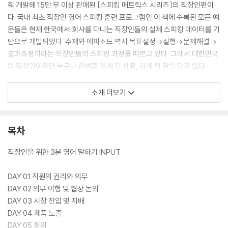
춰 개발해 15만 부 이상 판매된 [스피킹 매트릭스 시리즈]의 직장인편이
다. 국내 최초 직장인 영어 스피킹 훈련 프로그램인 이 책에 수록된 모든 예
문들은 현재 한국에서 회사를 다니는 직장인들의 실제 스피킹 데이터를 기
반으로 개발되었다. 주제와 에피소드 역시 목표설정→실행→문제해결→
결과측정이라는 직장인들의 스피킹 과정을 따르고 있다. 그래서 대한민국
의 직장인이라면 누구나 한번쯤 겪게 될 상황, 하게 될 말을 담고 있다.
스피킹 매트릭스의 훈련과정은 짤막한 표현을 덩어리로 익히는 [1분 영어
소개 더보기
말하기], 다양한 에피소드를 채워 대화를 풍부하게 하는 [2분 영어 말하
기], 그리고 자신의 의견을 구체적인 근거를 들어가며 설득력 있게 전달하
는 [3분 영어 말하기]의 총 3단계로 이루어져 있다. 그리고 각 단계는 표현
목차
과 에피소드를 채우는 INPUT과 INPUT을 응용하고 연결하여 실제로 말
하는 연습을 하는 OUTPUT의 과정으로 진행된다. 즉 1분 영어 말하기 IN
직장인을 위한 3분 영어 말하기 INPUT
PUT에서 배운 표현들이 1분 영어 말하기 OUTPUT에서 서로 섞이고 반
복되면서 2분 영어 말하기와 3분 영어 말하기에서 점진적으로 확장되는
DAY 01 직원의 권리와 의무
것이다. 이렇게 모든 단계와 과정들이 유기적으로 연결되고 반복 확장되면
DAY 02 의무 이행 및 협상 논의
서 단순히 표현/패턴만 암기하는 것과는 비교가 되지 않는 강력한 스피킹
DAY 03 시장 진입 및 지배
향상 효과를 거둘 수 있다.
DAY 04 제품 노출
DAY 05 회의