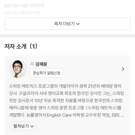
영어를 말할 때 우리 뇌 속에서는 보통 5단계의 복잡한 과정을 거치게 된
DAY 06 사업 아이디어
다. 하지만 스피킹 매트릭스의 과학적 3단계 훈련과정을 거치고 나면, 누
DAY 07 개인의 역량
구나 1초 안에 문장을 완성하고 1분, 2분, 3분, … 원하는 시간만큼 길고 유
DAY 08 위기 해결 노력
목차 더보기
창하게 영어를 구사할 수 있다.
DAY 09 경비 처리
하루 5분만 투자하면 훈련할 수 있는 구성으로, 스피킹 전문강사인 저자의
DAY 10 의사소통 1
[음성강의 mp3]와 듣고 따라 하기만 해도 표현이 암기되는 [스피킹 훈련
DAY 11 의사소통 2
저자 소개
1
mp3]가 무료 제공된다. 그룹 스터디나 보다 깊이 있고 다양한 학습을 원
DAY 12 판매 및 목표
하는 독자들을 위해 무료 학습자료도 준비했다. (mp3파일 및 학습자료는
DAY 13 계약
www.eztok.co.kr에서 무료 다운로드)
DAY 14 제품 테스트
저
김태윤
DAY 15 방법 및 태도
관심작가 알림신청
DAY 16 경쟁력
DAY 17 공지 및 정보 전달
스피킹 매트릭스 프로그램의 개발자이자 경력 21년의 베테랑 영어
DAY 18 업무 중담 및 재개
강사. 구글코리아 사내 영어교육 최초의 한국인 강사인 그는, 스피킹
DAY 19 문제에 임하는 자세
전문 강사로서 10년 이상 축적한 자료를 바탕으로 한국인의 스피킹
DAY 20 시장 상황
메커니즘에 맞춘 영어 스피킹 훈련 프로그램 <스피킹 매트릭스〉를
DAY 21 현명한 상황 판단과 조치
개발했다. 능률영어사 English Care 어학원 교수부장 역임, EBS 수
DAY 22 기한 및 일정
능 외국어영역 강사(2011), EBS [English Go! Go!] 스피킹 강사(2
펼쳐보기
DAY 23 직원
011), JEI 재능방송 [김태윤의 거침없이 스피킹] 강의 (회화 매출 1