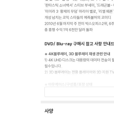
'판타스틱 소녀백서' 스티브 부세미, '드래곤볼- 
'미이라 3: 황제의 무덤' 마리아 벨로, '리썰 웨폰
개성 넘치는 코믹 스타들의 예측불허의 코미디
2010년 6월 마지막 주 전미 박스오피스2위, 6주
총 흥행 수익 1억 6천만 달러 돌파
DVD/ Blu-ray 구매시 참고 사항 안내
※ 4K블루레이, 3D 블루레이 재생 관련 안내
1) 4K UHD 디스크는 대용량의 데이터 전송
필수입니다.
2) 3D 블루레이는 전용 플레이어와 3D 지원 
※ 아웃케이스/구성품/포장 상태
1) 제작/배송 과정에서 경미한 아웃케이스 주름,
2) 스틸북 케이스 제작 과정에서 기포 혹은 경미
3) 렌티큘러 스틸북의 경우, 보호필름이 붙어 
4) 본품 보호를 위해 노란색의 카톤 박스로 재
사양