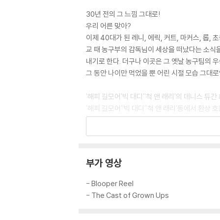
30년 전의 그 느낌 그대로!
우리 어른 맞아?
이제 40대가 된 레니, 에릭, 커트, 마커스, 
교 때 농구부의 감독님이 세상을 떠났다는 소식을
내기로 한다. 더구나 이곳은 그 옛날 농구팀의 
그 동안 나이만 먹었을 뿐 어린 시절 모습 그대
'해피 길모어'빅 대디''척 앤 래리'의 데니스 듀간
'해피 길모어''빅 대디''척 앤 래리'등에서 환
년만에 가족들과 함께 재회하면서 벌어지는 소동을
야드'의 크리스 록, '벤치워머스'의 데이빗 스페이
이미 정, '미이라 3: 황제의 무덤'의 마리아 벨
분이 왕년의 TV 코미디프로 '새터데이 나이트 
부가 영상
성에 맞는 코믹 캐릭터를 가진 배우들의 자연스러
은 오프닝 크레딧의 농구경기 심판으로 카메오 출
- Blooper Reel
다음에 무슨 장면이 나올지 예측할 수 없는 묘한 
- The Cast of Grown Ups
개봉해 전미 박스오피스2위, 6주 연속 톱10에 