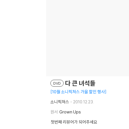
다 큰 녀석들
DVD
10월 소니픽쳐스 가을 할인 행사
소니픽쳐스
2010.12.23.
원서
Grown Ups
첫번째 리뷰어가 되어주세요