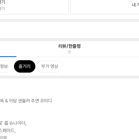
팔기
내 
불가
리뷰/한줄평
0
정보
줄거리
부가 영상
 감독 & 아담 샌들러 주연 코미디
로' 롭 슈나이더,
 스페이드,
이엑,