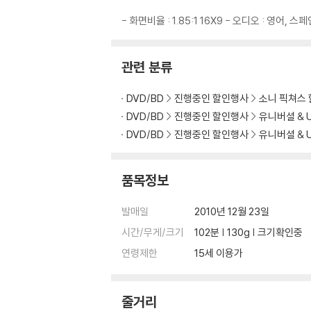
5) 아웃케이스/구성품/포장 상태 불량에 의한 
- 화면비율 : 1.85:1 16X9 - 오디오 : 영어
※ 디스크 재생 불량
1) 기기 문제로 인해 발생하는 재생 불량 현상
관련 분류
2) 정전기와 먼지로 인해 재생이 원활하지 않은
3) 일부 PC 연결형 ODD의 경우 호환 상의 
DVD/BD
진행중인 할인행사
소니 픽쳐스
량의 경우 교환 시에도 동일한 오류가 발생할 수
DVD/BD
진행중인 할인행사
유니버셜 & 
DVD/BD
진행중인 할인행사
유니버셜 & 
※ 디스크 외관 불량
디스크에 미세한 잔 흠집이 남아있거나 인쇄 면이
다.
품목정보
※ 교환/반품 안내
발매일
2010년 12월 23일
1) 불량으로 인한 교환/반품 요청 시에는 불량 
시간/무게/크기
102분 | 130g | 크기확인중
관련 사진과 동영상 및 재생 기기 모델명을 첨부
2) 사양 오인지, 오 구매, 변심 사유로의 반품은
연령제한
15세 이용가
3) 스틸북 한정판, 초회 한정판의 경우 제작 
4) 한정판 상품의 변심, 오구매로 인한 반품은 
줄거리