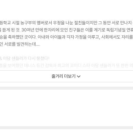
롭, 초등학교 시절 농구부의 멤버로서 우정을 나눈 절친들이지만 그 동안 서로 만나
 듣게 된 것. 30여년 만에 한자리에 모인 친구들은 이를 계기로 독립기념일 
우승을 축하했던 곳이다. 아내와 아이들과 각자 가정을 이루고, 사회에서도 자리
로인 서로를 발견하는데….
 & 아담 샌들러가 다시 뭉쳤다!
상 호흡을 보여줬던 데니스 듀간 감독과 최고의 코미디 스타 아담 샌들러가 또 한번 
 그린 작품이다. 무엇보다 화려한 캐스트를 자랑하는 이 작품에는 아담 샌들러와
줄거리 더보기
드, '폴 블라트- 몰 캅'의 케빈 제임스, '프리다'의 셀마 헤이엑, '판타스틱 소녀
로, '어웨이 위 고'의 마야 루돌프, '리썰 웨폰'의 게리 부시 등 톱 스타들이 출연
라이브'의 멤버들이어서 더욱 의미가 크다. 각본과 제작까지 참여하고 있는 아담
운 연기, 우아한 검은 드레스를 입고 엉뚱한 폭소를 일으키는 셀마 헤이엑 등 
연하며 아담 샌들러의 실제 부인과 딸은 극중 타디오의 아내와 딸로 깜짝 출연하
긴장감까지 주는 작품. 이들과 함께 웃고 떠들고 즐기다 보면 어느새 보는 관객도 그
랭크되었으며 총 흥행 수익 1억 6천만 달러를 돌파했다.