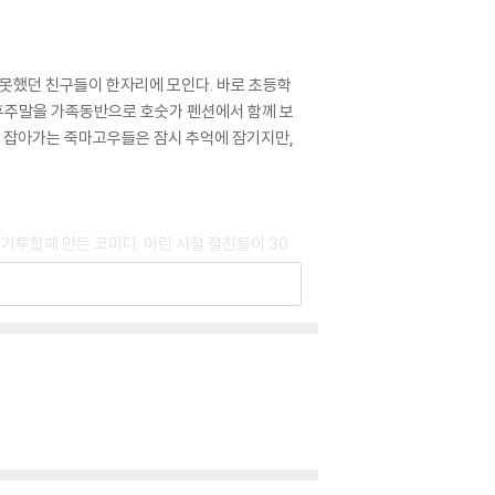
지 못했던 친구들이 한자리에 모인다. 바로 초등학
연휴주말을 가족동반으로 호숫가 펜션에서 함께 보
를 잡아가는 죽마고우들은 잠시 추억에 잠기지만,
의기투합해 만든 코미디. 어린 시절 절친들이 30
 함께 '듀스 비갈로'의 롭 슈나이더, '롱기스트
백서'의 스티브 부세미, '드래곤볼- 에볼루션'의 제
한다. 30년만에 재회하는 스토리처럼 출연진의 대부
 샌들러만의 특유의 코믹 연기는 물론이며 각자 개
배우들의 조화가 영화를 빛낸다. 데니스 듀간 감독
기도 한다. 감초 같은 재미를 주는 아역 배우들,
 속에 동화되고 만다. 2010년 6월 마지막 주