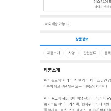
예스24에 
바이백 신청 
해외배송 가능
상품정보
제품소개
사양
관련분류
품목
제품소개
'해피 길모어''빅 대디''척 앤 래리' 데니스 듀간
어른이 되고 싶은 않은 모든 어른들의 이야기!
'해피 길모어''웨딩싱어' 아담 샌들러, '듀스 비갈
'롱기스트 야드' 크리스 록, '벤치워머스' 데이빗
'폴 블라트- 몰 캅' 케빈 제임스, '프리다' 셀마 헤