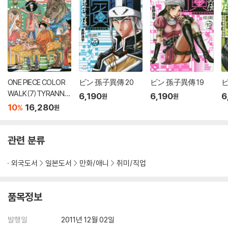
ONE PIECE COLOR
ビン 孫子異傳 20
ビン 孫子異傳 19
ビ
WALK(7)TYRANNO
6,190
6,190
6
원
원
SAURUS
10
16,280
%
원
관련 분류
외국도서
일본도서
만화/애니
취미/직업
품목정보
발행일
2011년 12월 02일