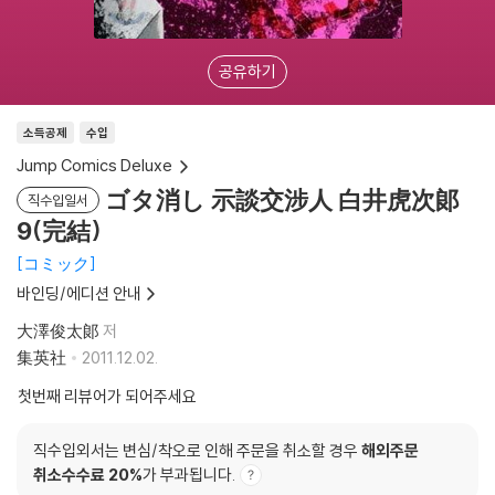
공유하기
소득공제
수입
Jump Comics Deluxe
ゴタ消し 示談交涉人 白井虎次郞
직수입일서
9(完結)
コミック
바인딩/에디션 안내
大澤俊太郞
저
集英社
2011.12.02.
첫번째 리뷰어가 되어주세요
직수입외서는 변심/착오로 인해 주문을 취소할 경우
해외주문
취소수수료 20%
가 부과됩니다.