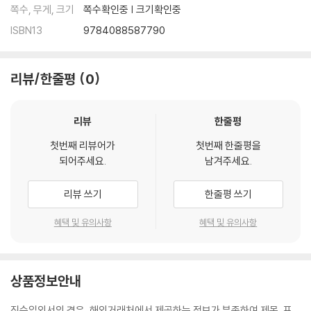
쪽수, 무게, 크기
쪽수확인중 | 크기확인중
ISBN13
9784088587790
리뷰/한줄평
0
리뷰
한줄평
첫번째 리뷰어가
첫번째 한줄평을
되어주세요.
남겨주세요.
리뷰 쓰기
한줄평 쓰기
혜택 및 유의사항
혜택 및 유의사항
상품정보안내
직수입외서의 경우, 해외거래처에서 제공하는 정보가 부족하여 제목, 표