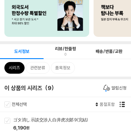
리뷰/한줄평
도서정보
배송/반품/교환
0
시리즈
관련분류
품목정보
이 상품의 시리즈
9
알림신청
전체선택
품절포함
ゴタ消し 示談交涉人 白井虎次郞 9(完結)
6,190
원