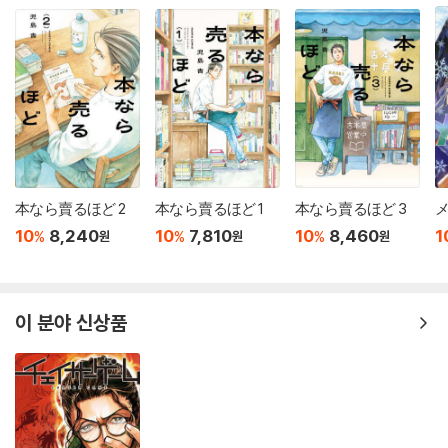
本なら賣るほど 2
本なら賣るほど 1
本なら賣るほど 3
メ
10
8,240
10
7,810
10
8,460
1
%
%
%
원
원
원
이 분야 신상품